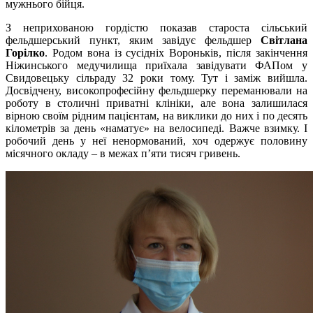
мужнього бійця.
З неприхованою гордістю показав староста сільський
фельдшерський пункт, яким завідує фельдшер
Світлана
Горілко
. Родом вона із сусідніх Вороньків, після закінчення
Ніжинського медучилища приїхала завідувати ФАПом у
Свидовецьку сільраду 32 роки тому. Тут і заміж вийшла.
Досвідчену, високопрофесійну фельдшерку переманювали на
роботу в столичні приватні клініки, але вона залишилася
вірною своїм рідним пацієнтам, на виклики до них і по десять
кілометрів за день «наматує» на велосипеді. Важче взимку. І
робочий день у неї ненормований, хоч одержує половину
місячного окладу – в межах п’яти тисяч гривень.