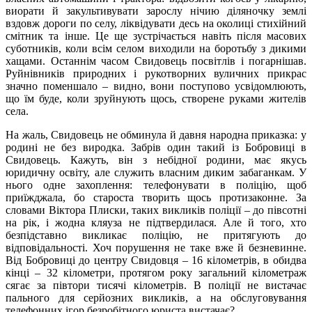
виорати й закультивувати зарослу нічию діляночку землі
вздовж дороги по селу, ліквідувати десь на околиці стихійний
смітник та інше. Це ще зустрічається навіть після масових
суботників, коли всім селом виходили на боротьбу з дикими
хащами. Останнім часом Свидовець посвітлів і погарнішав.
Руйнівників природних і рукотворних вуличних прикрас
значно поменшало – видно, вони поступово усвідомлюють,
що їм буде, коли зруйнують щось, створене руками жителів
села.
На жаль, Свидовець не обминула й давня народна приказка: у
родині не без виродка. Забрів один такий із Бобровиці в
Свидовець. Кажуть, він з небідної родини, має якусь
юридичну освіту, але служить власним диким забаганкам. У
нього одне захоплення: телефонувати в поліцію, щоб
приїжджала, бо староста творить щось протизаконне. За
словами Віктора Плиски, таких викликів поліції – до півсотні
на рік, і жодна кляуза не підтвердилася. Але й того, хто
безпідставно викликає поліцію, не притягують до
відповідальності. Хоч порушення не таке вже й безневинне.
Від Бобровиці до центру Свидовця – 16 кілометрів, в обидва
кінці – 32 кілометри, протягом року загальний кілометраж
сягає за півтори тисячі кілометрів. В поліції не вистачає
пального для серйозних викликів, а на обслуговування
телефонних ігор безробітного юриста вистачає?