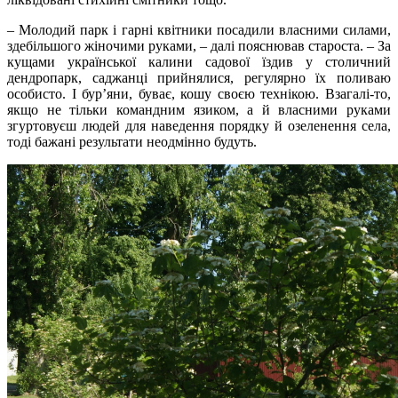
– Молодий парк і гарні квітники посадили власними силами,
здебільшого жіночими руками, – далі пояснював староста. – За
кущами української калини садової їздив у столичний
дендропарк, саджанці прийнялися, регулярно їх поливаю
особисто. І бур’яни, буває, кошу своєю технікою. Взагалі-то,
якщо не тільки командним язиком, а й власними руками
згуртовуєш людей для наведення порядку й озеленення села,
тоді бажані результати неодмінно будуть.