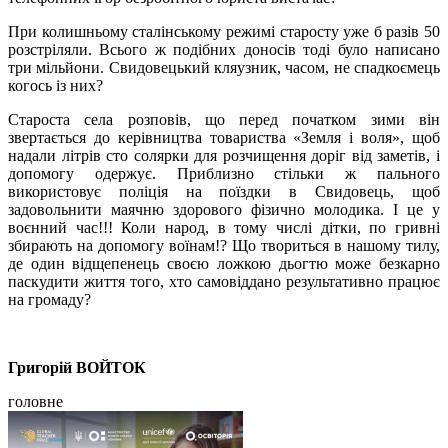
При колишньому сталінському режимі старосту уже б разів 50
розстріляли. Всього ж подібних доносів тоді було написано
три мільйони. Свидовецький кляузник, часом, не спадкоємець
когось із них?
Староста села розповів, що перед початком зими він
звертається до керівництва товариства «Земля і воля», щоб
надали літрів сто солярки для розчищення доріг від заметів, і
допомогу одержує. Приблизно стільки ж пального
використовує поліція на поїздки в Свидовець, щоб
задовольнити маячню здорового фізично молодика. І це у
воєнний час!!! Коли народ, в тому числі дітки, по гривні
збирають на допомогу воїнам!? Що твориться в нашому тилу,
де один відщепенець своєю ложкою дьогтю може безкарно
паскудити життя того, хто самовіддано результативно працює
на громаду?
Григорій ВОЙТОК
головне