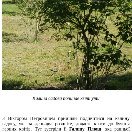
Калина садова починає квітнути
З Віктором Петровичем прийшли подивитися на калину
садову, яка за день-два розцвіте, додасть краси до буяння
гарних квітів. Тут зустріли й
Галину Плющ
, яка ранньої