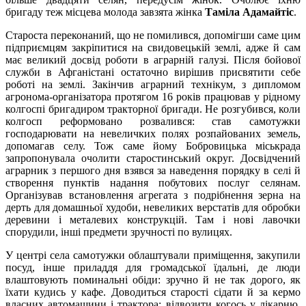
бригаду теж місцева молода завзята жінка
Таміла Адамайтіс
.
Староста переконаний, що не помилився, допомігши саме цим
підприємцям закріпитися на свидовецькій землі, адже й сам
має великий досвід роботи в аграрній галузі. Після бойової
служби в Афганістані остаточно вирішив присвятити себе
роботі на землі. Закінчив аграрний технікум, з дипломом
агронома-організатора протягом 16 років працював у рідному
колгоспі бригадиром тракторної бригади. Не розгубився, коли
колгосп реформовано розвалився: став самотужки
господарювати на невеличких полях розпайованих земель,
допомагав селу. Тож саме йому Бобровицька міськрада
запропонувала очолити старостинський округ. Досвідчений
аграрник з першого дня взявся за наведення порядку в селі й
створення пунктів надання побутових послуг селянам.
Організував встановлення агрегата з подрібнення зерна на
дерть для домашньої худоби, невеликих верстатів для обробки
деревини і металевих конструкцій. Там і нові лавочки
спорудили, інші предмети зручності по вулицях.
У центрі села самотужки облаштували приміщення, закупили
посуд, інше приладдя для громадської їдальні, де люди
влаштовують поминальні обіди: зручно й не так дорого, як
їхати кудись у кафе. Доводиться старості сідати й за кермо
власних автомашини і трактора: відвозити когось у лікарню,