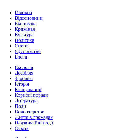
Головна
Відеоновини
Економіка
Кримінал
Культура
Політика
Спорт
Суспільство
Блоги
Екологія
Дозвілля
Здоров'я
Історія
Консультації
Корисні поради
Література
Події
Волонтерство
Життя в громадах
Надзвичайні події
Освіта