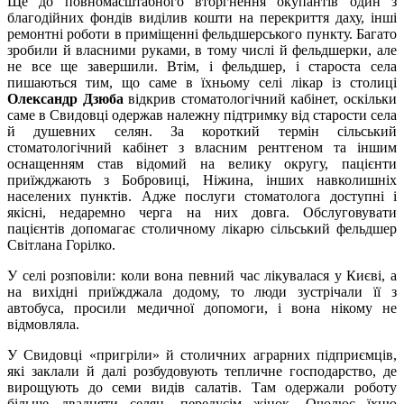
Ще до повномасштабного вторгнення окупантів один з
благодійних фондів виділив кошти на перекриття даху, інші
ремонтні роботи в приміщенні фельдшерського пункту. Багато
зробили й власними руками, в тому числі й фельдшерки, але
не все ще завершили. Втім, і фельдшер, і староста села
пишаються тим, що саме в їхньому селі лікар із столиці
Олександр Дзюба
відкрив стоматологічний кабінет, оскільки
саме в Свидовці одержав належну підтримку від старости села
й душевних селян. За короткий термін сільський
стоматологічний кабінет з власним рентгеном та іншим
оснащенням став відомий на велику округу, пацієнти
приїжджають з Бобровиці, Ніжина, інших навколишніх
населених пунктів. Адже послуги стоматолога доступні і
якісні, недаремно черга на них довга. Обслуговувати
пацієнтів допомагає столичному лікарю сільський фельдшер
Світлана Горілко.
У селі розповіли: коли вона певний час лікувалася у Києві, а
на вихідні приїжджала додому, то люди зустрічали її з
автобуса, просили медичної допомоги, і вона нікому не
відмовляла.
У Свидовці «пригріли» й столичних аграрних підприємців,
які заклали й далі розбудовують тепличне господарство, де
вирощують до семи видів салатів. Там одержали роботу
більше двадцяти селян, передусім жінок. Очолює їхню