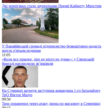
Дві чернігівки стали лауреатками Премії Кабінету Міністрів
У Парафіївській громаді підприємство безкоштовно надасть
житло п'ятьом родинам
11:05
«Коли все працює, про це ніхто не думає»: у Сіверській
бригаді нагородили зв’язківців
На Сумщині загинув заступник командира 1-го батальйону
ТрО Віктор Мазур
09:50
Троє поранених через атаку дрона по магазину в Семенівці
09:15