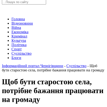
Головна
Відеоновини
Війна
Економіка
Кримінал
Культура
Політика
Спорт
Суспільство
Блоги
Інформаційний портал Чернігівщини
-
Суспільство
-
Щоб
бути старостою села, потрібне бажання працювати на громаду
Щоб бути старостою села,
потрібне бажання працювати
на громаду