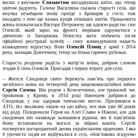
весни з внучкою
Єлизаветою
висаджувала квіти, що тепер
цвітом радують. Галина Василівна сказала старості села, що
внучка незабаром знову приїде з Броварів у гості, тож
висадять з нею ще кілька кущів пізніших квітів. Працьовита
жінка похвалилася Віктору Петровичу ще однією радістю: син
Олексій, який зараз на фронті, вирішив одружитися з
дівчиною із Запоріжжя. Невістку мати побачить після
офіційної реєстрації шлюбу – сину командування надасть
кількаденну відпустку. Воїн
Олексій Плющ
у армії з 2014
року, захищав Донеччину, тепер на більш гарячих рубежах.
Староста розділив радість з матір’ю воїна, добрим словом
згадав її сина Олексія. Пригадав і першу втрату для села:
– Жителі Свидовця свято бережуть пам’ять про першого
загиблого воїна на четвертий день широкомасштабної війни
Сергія Сизона
. Він родом з Козелеччини, але тривалий час
проживав у Криму, в 2014 році біженцем добрався до
Свидовця, у нас одержав тимчасове житло. Призивався в
АТО, без зволікань пішов на цю війну, хоч мав уже 60 років
від роду. Похоронили Героя на Алеї Слави в Ніжині, але для
свидовчан він назавжди залишився рідним, ми й пам’ятник
йому встановили на могилі за зібрані кошти. Сергій
посмертно нагороджений двома українськими орденами. І яка
б урочиста подія не відбувалася в селі, обов’язково згадуємо