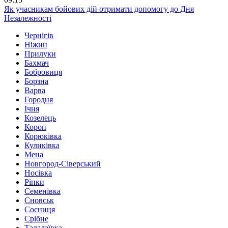
Як учасникам бойових дій отримати допомогу до Дня
Незалежності
Чернігів
Ніжин
Прилуки
Бахмач
Бобровиця
Борзна
Варва
Городня
Ічня
Козелець
Короп
Корюківка
Куликівка
Мена
Новгород-Сіверський
Носівка
Ріпки
Семенівка
Сновськ
Сосниця
Срібне
Талалаївка