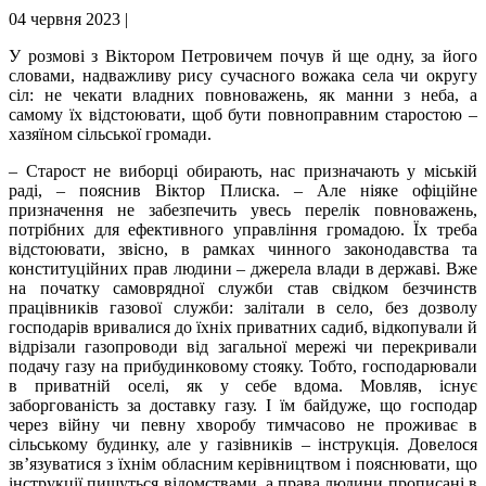
04 червня 2023 |
У розмові з Віктором Петровичем почув й ще одну, за його
словами, надважливу рису сучасного вожака села чи округу
сіл: не чекати владних повноважень, як манни з неба, а
самому їх відстоювати, щоб бути повноправним старостою –
хазяїном сільської громади.
– Старост не виборці обирають, нас призначають у міській
раді, – пояснив Віктор Плиска. – Але ніяке офіційне
призначення не забезпечить увесь перелік повноважень,
потрібних для ефективного управління громадою. Їх треба
відстоювати, звісно, в рамках чинного законодавства та
конституційних прав людини – джерела влади в державі. Вже
на початку самоврядної служби став свідком безчинств
працівників газової служби: залітали в село, без дозволу
господарів вривалися до їхніх приватних садиб, відкопували й
відрізали газопроводи від загальної мережі чи перекривали
подачу газу на прибудинковому стояку. Тобто, господарювали
в приватній оселі, як у себе вдома. Мовляв, існує
заборгованість за доставку газу. І їм байдуже, що господар
через війну чи певну хворобу тимчасово не проживає в
сільському будинку, але у газівників – інструкція. Довелося
зв’язуватися з їхнім обласним керівництвом і пояснювати, що
інструкції пишуться відомствами, а права людини прописані в