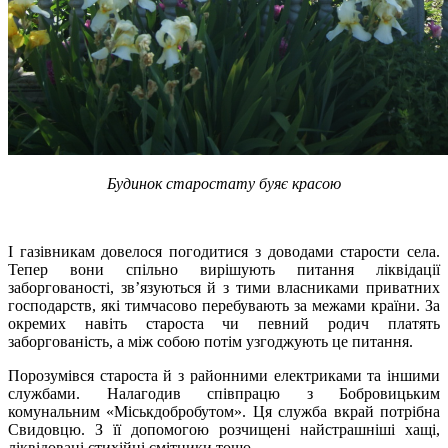
Будинок старостату буяє красою
І газівникам довелося погодитися з доводами старости села.
Тепер вони спільно вирішують питання ліквідації
заборгованості, зв’язуються й з тими власниками приватних
господарств, які тимчасово перебувають за межами країни. За
окремих навіть староста чи певний родич платять
заборгованість, а між собою потім узгоджують це питання.
Порозумівся староста й з районними електриками та іншими
службами. Налагодив співпрацю з Бобровицьким
комунальним «Міськдобробутом». Ця служба вкрай потрібна
Свидовцю. З її допомогою розчищені найстрашніші хащі,
ліквідовані стихійні смітники тощо.