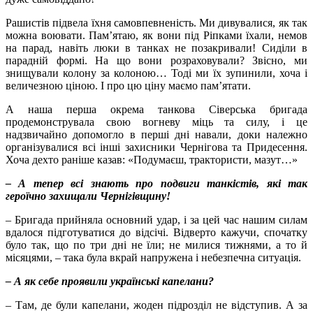
Рашистів підвела їхня самовпевненість. Ми дивувалися, як так
можна воювати. Пам’ятаю, як вони під Ріпками їхали, немов
на парад, навіть люки в танках не позакривали! Сиділи в
парадній формі. На що вони розраховували? Звісно, ми
знищували колону за колоною… Тоді ми їх зупинили, хоча і
величезною ціною. І про цю ціну маємо пам’ятати.
А наша перша окрема танкова Сіверська бригада
продемонструвала свою вогневу міць та силу, і це
надзвичайно допомогло в перші дні навали, доки належно
організувалися всі інші захисники Чернігова та Придесення.
Хоча дехто раніше казав: «Подумаєш, трактористи, мазут…»
– А тепер всі знають про подвиги танкістів, які так
героїчно захищали Чернігівщину!
– Бригада прийняла основний удар, і за цей час нашим силам
вдалося підготуватися до відсічі. Відверто кажучи, спочатку
було так, що по три дні не їли; не милися тижнями, а то й
місяцями, – така була вкрай напружена і небезпечна ситуація.
– А як себе проявили українські капелани?
– Там, де були капелани, жоден підрозділ не відступив. А за