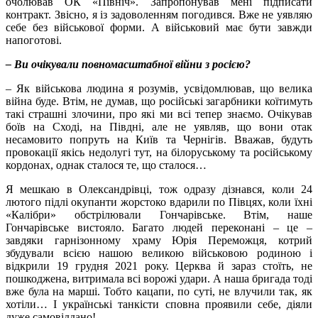
очолював ОК «Північ». Запропонував мені підписати
контракт. Звісно, я із задоволенням погодився. Вже не уявляю
себе без військової форми. А військовий має бути завжди
напоготові.
– Ви очікували повномасштабної війни з росією?
– Як військова людина я розумів, усвідомлював, що велика
війна буде. Втім, не думав, що російські загарбники коїтимуть
такі страшні злочини, про які ми всі тепер знаємо. Очікував
боїв на Сході, на Півдні, але не уявляв, що вони отак
несамовито попруть на Київ та Чернігів. Вважав, будуть
провокації якісь недолугі тут, на білоруському та російському
кордонах, однак сталося те, що сталося…
Я мешкаю в Олександрівці, тож одразу дізнався, коли 24
лютого підлі окупанти жорстоко вдарили по Півцях, коли їхні
«Калібри» обстрілювали Гончарівське. Втім, наше
Гончарівське вистояло. Багато людей переконані – це –
завдяки гарнізонному храму Юрія Переможця, котрий
збудували всією нашою великою військовою родиною і
відкрили 19 грудня 2021 року. Церква й зараз стоїть, не
пошкоджена, витримала всі ворожі удари. А наша бригада тоді
вже була на марші. Тобто кацапи, по суті, не влучили так, як
хотіли… І українські танкісти сповна проявили себе, діяли
дуже самовіддано!