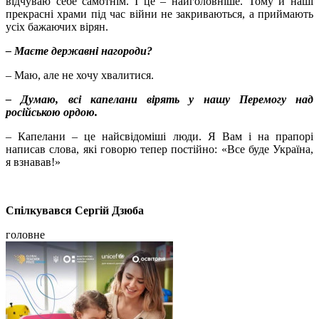
відчуваю себе самотнім. І це – найголовніше. Тому й наші
прекрасні храми під час війни не закриваються, а приймають
усіх бажаючих вірян.
– Маєте державні нагороди?
– Маю, але не хочу хвалитися.
– Думаю, всі капелани вірять у нашу Перемогу над
російською ордою.
– Капелани – це найсвідоміші люди. Я Вам і на прапорі
написав слова, які говорю тепер постійно: «Все буде Україна,
я взнавав!»
Спілкувався Сергій Дзюба
головне