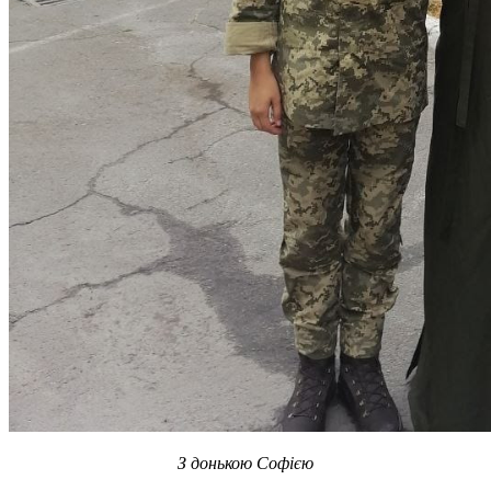
З донькою Софією