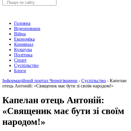
Головна
Відеоновини
Війна
Економіка
Кримінал
Культура
Політика
Спорт
Суспільство
Блоги
Інформаційний портал Чернігівщини
-
Суспільство
-
Капелан
отець Антоній: «Священик має бути зі своїм народом!»
Капелан отець Антоній:
«Священик має бути зі своїм
народом!»