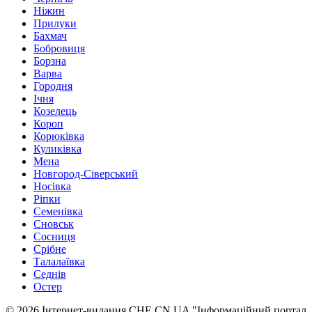
Ніжин
Прилуки
Бахмач
Бобровиця
Борзна
Варва
Городня
Ічня
Козелець
Короп
Корюківка
Куликівка
Мена
Новгород-Сіверський
Носівка
Ріпки
Семенівка
Сновськ
Сосниця
Срібне
Талалаївка
Седнів
Остер
© 2026 Інтернет-видання CHE.CN.UA "Інформаційний портал