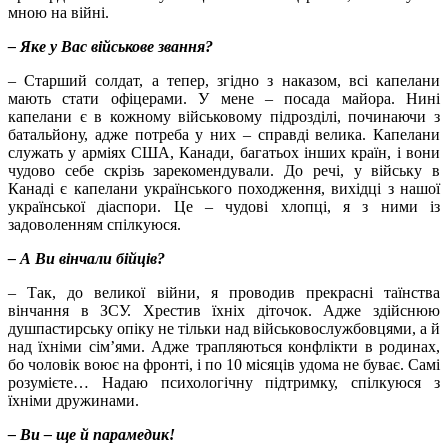
мною на війні.
– Яке у Вас військове звання?
– Старший солдат, а тепер, згідно з наказом, всі капелани
мають стати офіцерами. У мене – посада майора. Нині
капелани є в кожному військовому підрозділі, починаючи з
батальйону, адже потреба у них – справді велика. Капелани
служать у арміях США, Канади, багатьох інших країн, і вони
чудово себе скрізь зарекомендували. До речі, у війську в
Канаді є капелани українського походження, вихідці з нашої
української діаспори. Це – чудові хлопці, я з ними із
задоволенням спілкуюся.
– А Ви вінчали бійців?
– Так, до великої війни, я проводив прекрасні таїнства
вінчання в ЗСУ. Хрестив їхніх діточок. Адже здійснюю
душпастирську опіку не тільки над військовослужбовцями, а й
над їхніми сім’ями. Адже трапляються конфлікти в родинах,
бо чоловік воює на фронті, і по 10 місяців удома не буває. Самі
розумієте… Надаю психологічну підтримку, спілкуюся з
їхніми дружинами.
– Ви – ще й парамедик!