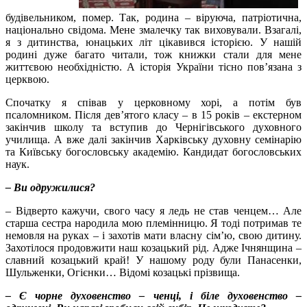
будівельником, помер. Так, родина – віруюча, патріотична,
національно свідома. Мене змалечку так виховували. Взагалі,
я з дитинства, юнацьких літ цікавився історією. У нашій
родині дуже багато читали, тож книжки стали для мене
життєвою необхідністю. А історія України тісно пов’язана з
церквою.
Спочатку я співав у церковному хорі, а потім був
псаломником. Після дев’ятого класу – в 15 років – екстерном
закінчив школу та вступив до Чернігівського духовного
училища. А вже далі закінчив Харківську духовну семінарію
та Київську богословську академію. Кандидат богословських
наук.
– Ви одружилися?
– Відверто кажучи, свого часу я ледь не став ченцем… Але
старша сестра народила мою племінницю. Я тоді потримав те
немовля на руках – і захотів мати власну сім’ю, свою дитину.
Захотілося продовжити наш козацький рід. Адже Ічнянщина –
славний козацький край! У нашому роду були Панасенки,
Шульженки, Огієнки… Відомі козацькі прізвища.
– Є чорне духовенство – ченці, і біле духовенство –