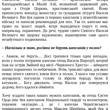
Каппадокійської в Малій Азії, визначний церковний діяч,
один з Отців Церкви, християнський святий. Йому
приписують винахід іконостасу та складання літургії Василя
Великого. Він був одним із перших капеланів у візантійському
війську та написав рекомендації для них. Так от, капелан має
право на захист людей, котрі знаходяться поруч із ним,
наприклад, поранених. До речі, чудове свято Святого Василя
Великого ми щороку відзначаємо, вшановуючи саме цього
незабутнього подвижника.
– Наскільки я знаю, росіяни не беруть капеланів у полон?
– Авжеж, не беруть… Досі трапився тільки один випадок,
коли у полон потрапив капелан отець Василь Вирозуб, котрий
їхав на острів Зміїний від місії «Червоного Хреста» – забирати
наших поранених та небіжчиків. Втім, трикляті орки, для яких
немає нічого святого, взяли його в полон. З нього там усіляко
знущалися: поголили голову та збрили бороду, били й
катували… Богу дякувати, отець Василь уже повернувся
додому, його вдалося обміняти.
Хочу згадати таких наших мужніх капеланів, як отець Євген
Орда (він був капеланом Національної гвардії та волонтером,
пережив окупацію…), це і капелан Чернігівського
прикордонного загону отець Максим Щербина, який був зі