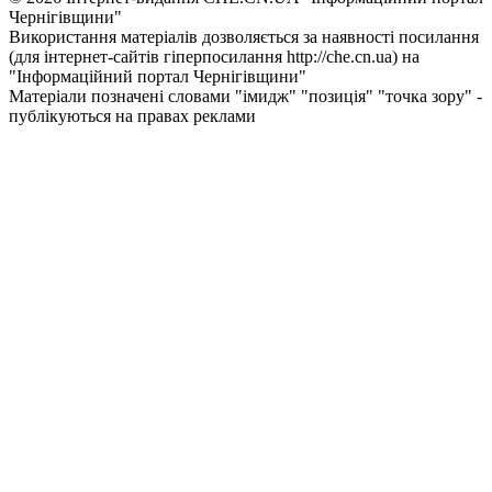
Чернiгiвщини"
Використання матеріалів дозволяється за наявності посилання
(для інтернет-сайтів гіперпосилання http://che.cn.ua) на
"Інформаційний портал Чернiгiвщини"
Матеріали позначені словами "імидж" "позиція" "точка зору" -
публікуються на правах реклами