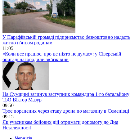
У Парафіївській громаді підприємство безкоштовно надасть
житло п'ятьом родинам
11:05
«Коли все працює, про це ніхто не думає»: у Сіверській
бригаді нагородили зв’язківців
На Сумщині загинув заступник командира 1-го батальйону
ТрО Віктор Мазур
09:50
Троє поранених через атаку дрона по магазину в Семенівці
09:15
Як учасникам бойових дій отримати допомогу до Дня
Незалежності
Чернігів