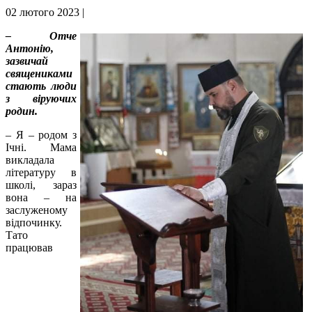
02 лютого 2023 |
– Отче
Антонію,
зазвичай
священиками
стають люди
з віруючих
родин.
– Я – родом з
Ічні. Мама
викладала
літературу в
школі, зараз
вона – на
заслуженому
відпочинку.
Тато
працював