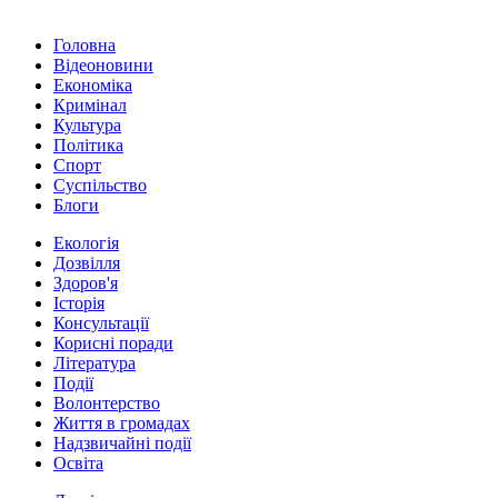
Головна
Відеоновини
Економіка
Кримінал
Культура
Політика
Спорт
Суспільство
Блоги
Екологія
Дозвілля
Здоров'я
Історія
Консультації
Корисні поради
Література
Події
Волонтерство
Життя в громадах
Надзвичайні події
Освіта