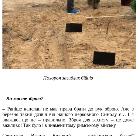
Похорон загиблих бійців
– Ви маєте зброю?
– Раніше капелан не мав права брати до рук зброю. Але з
березня такий дозвіл від нашого церковного Синоду є… І я
вважаю, що це – правильно. Зброя для захисту – це дуже
важливо! Так було і в знаменитому римському війську.
Святитель Василь Великий – архієпископ Кесарії