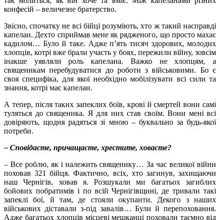
так молиться, як він хоче та вміє. Між капеланами різних
конфесій – величезне братерство.
Звісно, спочатку не всі бійці розуміють, хто ж такий насправді
капелан. Дехто сприймав мене як рядженого, що просто махає
кадилом… Було й таке. Адже п’ять тисяч здорових, молодих
хлопців, котрі вже брали участь у боях, пережили війну, зовсім
інакше уявляли роль капелана. Важко не хлопцям, а
священикам перебудуватися до роботи з військовими. Бо є
своя специфіка, для якої необхідно мобілізувати всі сили та
знання, котрі має капелан.
А тепер, після таких запеклих боїв, крові й смертей вони самі
туляться до священика. Я для них став своїм. Вони мені всі
довіряють, щодня радяться зі мною – буквально за будь-якої
потреби.
– Сповідаєте, причащаєте, хрестите, ховаєте?
– Все роблю, як і належить священику… За час великої війни
поховав 321 бійця. Фактично, всіх, хто загинув, захищаючи
наш Чернігів, ховав я. Розшукали ми багатьох загиблих
бойових побратимів і по всій Чернігівщині, де тривали такі
запеклі бої, й там, де стояли окупанти. Декого з наших
військових діставали з-під завалів… Були й перепоховання.
Адже багатьох хлопців місцеві мешканці поховали таємно від