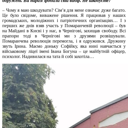
одружені. Ви наразі зробили свій вибір. Не шкодуєте?
– Чому я маю шкодувати? Сім’я для мене означає дуже багато.
Це було свідоме, виважене рішення. Я працював у наших
громадських, молодіжних і патріотичних організаціях… І з
перших же днів взяв участь у Помаранчевій революції – був
на Майдані в Києві і у нас, в Чернігові, захищав свободу. Всі
прапори тоді в Чернігові ми з друзями розвішували.
Помаранчева революція перемогла, і я одружився. Дружину
звуть Ірина. Маємо доньку Софійку, яка нині навчається у
військовому ліцеї імені Івана Богуна – це майбутній офіцер,
психолог. Надивилася на тата й собі захотіла…