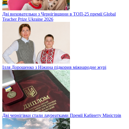
Дві виховательки з Чернігівщини в ТОП-25 премії Global
Teacher Prize Ukraine 2026
Ілля Дорошенко з Ніжина підкорив міжнародне журі
Дві чернігівки стали лауреатками Премії Кабінету Міністрів