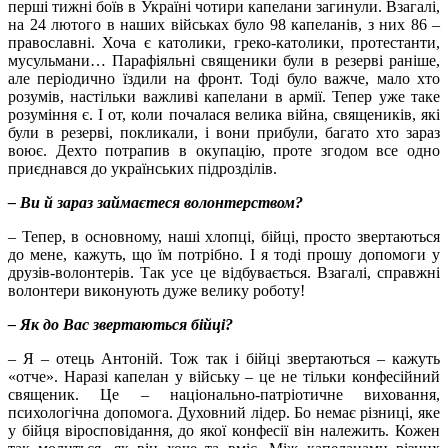
перші тижні боїв в Україні чотири капелани загинули. Взагалі,
на 24 лютого в наших військах було 98 капеланів, з них 86 –
православні. Хоча є католики, греко-католики, протестанти,
мусульмани… Парафіяльні священики були в резерві раніше,
але періодично їздили на фронт. Тоді було важче, мало хто
розумів, настільки важливі капелани в армії. Тепер уже таке
розуміння є. І от, коли почалася велика війна, священиків, які
були в резерві, покликали, і вони прибули, багато хто зараз
воює. Дехто потрапив в окупацію, проте згодом все одно
приєднався до українських підрозділів.
– Ви й зараз займаєтеся волонтерством?
– Тепер, в основному, наші хлопці, бійці, просто звертаються
до мене, кажуть, що їм потрібно. І я тоді прошу допомоги у
друзів-волонтерів. Так усе це відбувається. Взагалі, справжні
волонтери виконують дуже велику роботу!
– Як до Вас звертаються бійці?
– Я – отець Антоній. Тож так і бійці звертаються – кажуть
«отче». Наразі капелан у війську – це не тільки конфесійний
священик. Це – національно-патріотичне виховання,
психологічна допомога. Духовний лідер. Бо немає різниці, яке
у бійця віросповідання, до якої конфесії він належить. Кожен