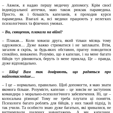
– Авжеж, я надаю першу медичну допомогу. Крім своєї
індивідуальної аптечки, маю також рюкзак парамедика.
Просто, як і більшість капеланів, я проходив курси
парамедика. Взагалі ж, всі медики працюють у нелегких
психологічних та фізичних умовах.
– Ви, священик, плакали на війні?
– Плакав… Коли ховаєш друга, який тільки місяць тому
одружився… Дуже важко стриматися і не заплакати. Втім,
загалом я скрізь, за будь-яких обставин, прагну поводитися
спокійно, виважено. Розумію, що я капелан, і на мене багато
бійців тут рівняються, беруть із мене приклад. Це – правда,
дуже відповідально.
– Бійці Вам так довіряють, що радяться про
найпотаємніше…
– І це – нормально, правильно. Щоб допомогти, я маю знати
якомога більше. Розумієте, капелан – це зовсім не заступник
командира з морально-психологічного забезпечення. Ні, це –
колосальна різниця! Тому не треба плутати ці поняття.
Психологи багато роблять для бійців, у них такий підхід, їх
так учили. Та особисто знаю дуже багатьох, які зривалися, не
витримували шалених навантажень. А ми, капелани,