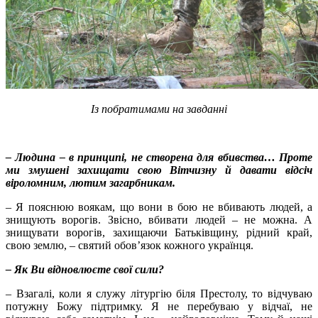
Із побратимами на завданні
– Людина – в принципі, не створена для вбивства… Проте
ми змушені захищати свою Вітчизну й давати відсіч
віроломним, лютим загарбникам.
– Я пояснюю воякам, що вони в бою не вбивають людей, а
знищують ворогів. Звісно, вбивати людей – не можна. А
знищувати ворогів, захищаючи Батьківщину, рідний край,
свою землю, – святий обов’язок кожного українця.
– Як Ви відновлюєте свої сили?
– Взагалі, коли я служу літургію біля Престолу, то відчуваю
потужну Божу підтримку. Я не перебуваю у відчаї, не