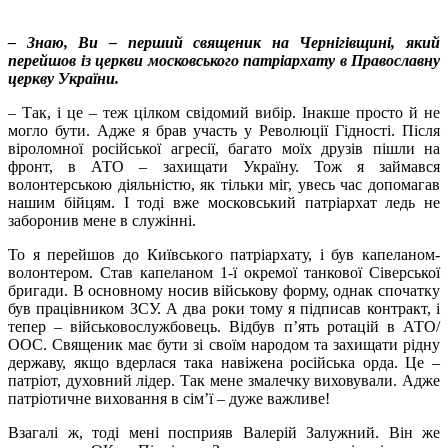
– Знаю, Ви – перший священик на Чернігівщині, який
перейшов із церкви московського патріархату в Православну
церкву України.
– Так, і це – теж цілком свідомий вибір. Інакше просто й не
могло бути. Адже я брав участь у Революції Гідності. Після
віроломної російської агресії, багато моїх друзів пішли на
фронт, в АТО – захищати Україну. Тож я займався
волонтерською діяльністю, як тільки міг, увесь час допомагав
нашим бійцям. І тоді вже московський патріархат ледь не
заборонив мене в служінні.
То я перейшов до Київського патріархату, і був капеланом-
волонтером. Став капеланом 1-ї окремої танкової Сіверської
бригади. В основному носив військову форму, однак спочатку
був працівником ЗСУ. А два роки тому я підписав контракт, і
тепер – військовослужбовець. Відбув п’ять ротацій в АТО/
ООС. Священик має бути зі своїм народом та захищати рідну
державу, якщо вдерлася така навіжена російська орда. Це –
патріот, духовний лідер. Так мене змалечку виховували. Адже
патріотичне виховання в сім’ї – дуже важливе!
Взагалі ж, тоді мені посприяв Валерій Залужний. Він же