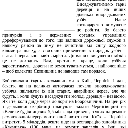
Висаджуватимемо гарні
деревця й на інших
ділянках впорядкованих
узбіч. Наше
господарство вимушене
це робити, бо багато
придурків і в державних органах управління:
дореформувалися до того, що залишки дорожньої служби в
нашому районі за зиму не очистили від снігу жодного
кілометра шляху, а стосовно приведення в порядок узбіч –
взагалі нереально навіть мріяти. До ваших висушених мізків
це не доходить. Вам, кретинам, краще, коли узбіччя
заростатимуть, дороги не ремонтуватимуться, і найголовніше
– щоб колектив Яковишина не наводив там порядок.
Бобровичани їздять автомашинами в Київ, Чернігів і далі,
бачать, як на великих автотрасах почали впорядковувати
узбіччя, звільняти їх від старих, аварійних дерев, але чи
будуть, і коли будуть насаджувати молоді деревця – невідомо.
Як і те, коли дійде черга до доріг на Бобровиччині. На цей рік
з державної скарбниці планують надати Чернігівщині на
«Велике будівництво» 5,5 мільярда гривень, з яких на ремонт
ремонтованої-переремонтованої автотраси Київ – Чернігів
витратять 5 мільярдів, решта піде на реставрацію заповідника
«Качанівка» (100 млн), на ремонт закладів у Ічні, які