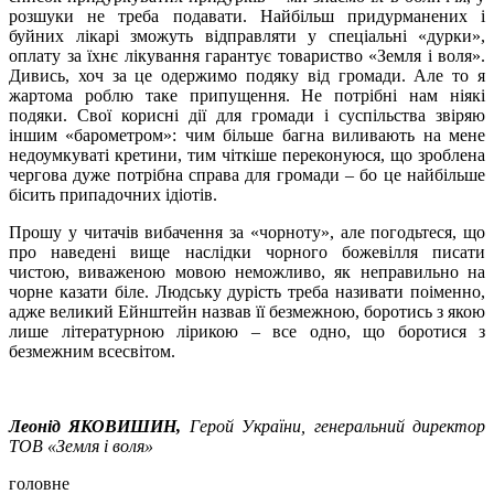
розшуки не треба подавати. Найбільш придурманених і
буйних лікарі зможуть відправляти у спеціальні «дурки»,
оплату за їхнє лікування гарантує товариство «Земля і воля».
Дивись, хоч за це одержимо подяку від громади. Але то я
жартома роблю таке припущення. Не потрібні нам ніякі
подяки. Свої корисні дії для громади і суспільства звіряю
іншим «барометром»: чим більше багна виливають на мене
недоумкуваті кретини, тим чіткіше переконуюся, що зроблена
чергова дуже потрібна справа для громади – бо це найбільше
бісить припадочних ідіотів.
Прошу у читачів вибачення за «чорноту», але погодьтеся, що
про наведені вище наслідки чорного божевілля писати
чистою, виваженою мовою неможливо, як неправильно на
чорне казати біле. Людську дурість треба називати поіменно,
адже великий Ейнштейн назвав її безмежною, боротись з якою
лише літературною лірикою – все одно, що боротися з
безмежним всесвітом.
Леонід ЯКОВИШИН,
Герой України, генеральний директор
ТОВ «Земля і воля»
головне