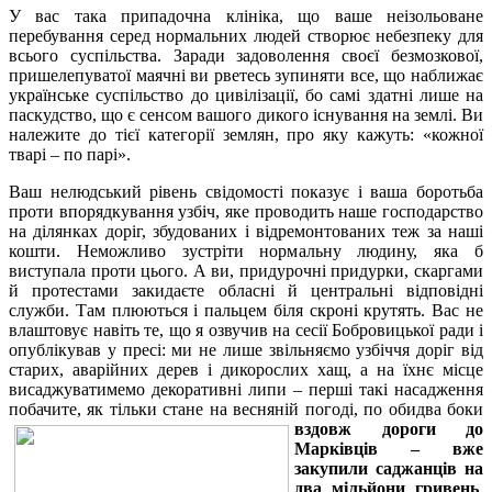
У вас така припадочна клініка, що ваше неізольоване
перебування серед нормальних людей створює небезпеку для
всього суспільства. Заради задоволення своєї безмозкової,
пришелепуватої маячні ви рветесь зупиняти все, що наближає
українське суспільство до цивілізації, бо самі здатні лише на
паскудство, що є сенсом вашого дикого існування на землі. Ви
належите до тієї категорії землян, про яку кажуть: «кожної
тварі – по парі».
Ваш нелюдський рівень свідомості показує і ваша боротьба
проти впорядкування узбіч, яке проводить наше господарство
на ділянках доріг, збудованих і відремонтованих теж за наші
кошти. Неможливо зустріти нормальну людину, яка б
виступала проти цього. А ви, придурочні придурки, скаргами
й протестами закидаєте обласні й центральні відповідні
служби. Там плюються і пальцем біля скроні крутять. Вас не
влаштовує навіть те, що я озвучив на сесії Бобровицької ради і
опублікував у пресі: ми не лише звільняємо узбіччя доріг від
старих, аварійних дерев і дикорослих хащ, а на їхнє місце
висаджуватимемо декоративні липи – перші такі насадження
побачите, як тільки стане на весняній погоді,
по обидва боки
вздовж дороги до
Марківців – вже
закупили саджанців на
два мільйони гривень
.