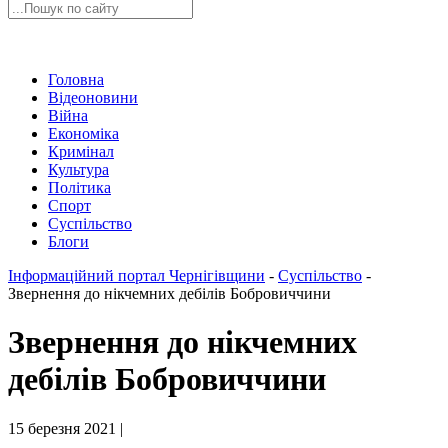
Головна
Відеоновини
Війна
Економіка
Кримінал
Культура
Політика
Спорт
Суспільство
Блоги
Інформаційний портал Чернігівщини
-
Суспільство
-
Звернення до нікчемних дебілів Бобровиччини
Звернення до нікчемних
дебілів Бобровиччини
15 березня 2021 |