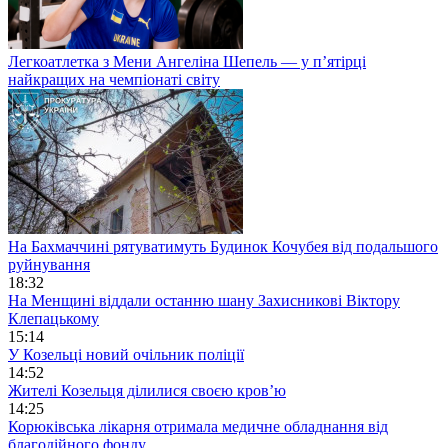
Легкоатлетка з Мени Ангеліна Шепель — у п’ятірці
найкращих на чемпіонаті світу
На Бахмаччині рятуватимуть Будинок Кочубея від подальшого
руйнування
18:32
На Менщині віддали останню шану Захисникові Віктору
Клепацькому
15:14
У Козельці новий очільник поліції
14:52
Жителі Козельця ділилися своєю кров’ю
14:25
Корюківська лікарня отримала медичне обладнання від
благодійного фонду