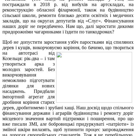
постраждали в 2018 р. від вибухів на артскладах, на
реконструкцію обласної філармонії, також на будівництво
сільської школи, ремонти близько десяти освітніх і медичних
закладів, що на округах депутатів від «Слуг». Фінансування
наших доріг не передбачено. Нам що, далі заростати дикими
придорожніми чагарниками і їздити по танкодромах?
Щоб не допустити заростання узбіч паростками від спиляних
дерев і кущів, викорчовуємо коріння, бо бачимо,
що твориться
на автотрасі від
Козельця: рік-два – і там
утвориться арка з
молодих заростей. Без
викорчовування
неможливо підготувати
ділянки для нових
насаджень. Придбали
імпортний агрегат для
дробіння коріння старих
дерев, дробитимемо і зрубані хащі. Наш досвід щодо спільного
фінансування держави і аграріїв будівництва і ремонту доріг
місцевого значення вартий підтримки і поширення, про що
вже писали ЗМІ, але бобровицькі придуркуваті «патріоти» із
зміїної шкіри вилазять, щоб зупинити процес запровадження
на дорогах європейських стандартів. Тож я не перебільшую,