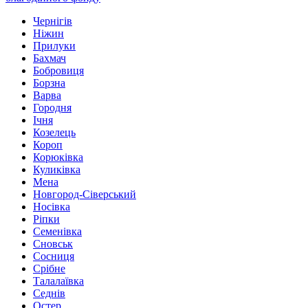
Чернігів
Ніжин
Прилуки
Бахмач
Бобровиця
Борзна
Варва
Городня
Ічня
Козелець
Короп
Корюківка
Куликівка
Мена
Новгород-Сіверський
Носівка
Ріпки
Семенівка
Сновськ
Сосниця
Срібне
Талалаївка
Седнів
Остер