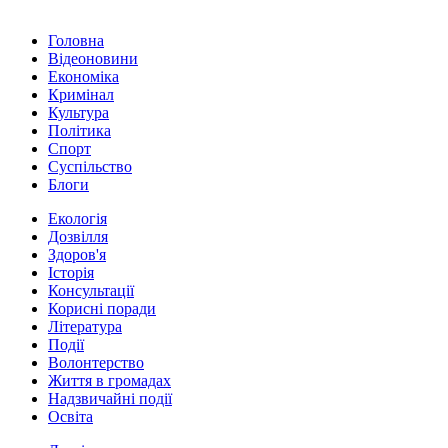
Головна
Відеоновини
Економіка
Кримінал
Культура
Політика
Спорт
Суспільство
Блоги
Екологія
Дозвілля
Здоров'я
Історія
Консультації
Корисні поради
Література
Події
Волонтерство
Життя в громадах
Надзвичайні події
Освіта