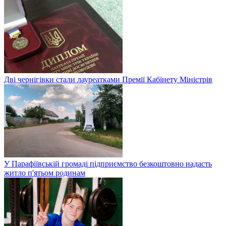
Дві чернігівки стали лауреатками Премії Кабінету Міністрів
У Парафіївській громаді підприємство безкоштовно надасть
житло п'ятьом родинам