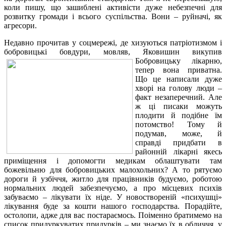
коли пишу, що зашиблені активісти дуже небезпечні для
розвитку громади і всього суспільства. Вони – руйначі, як
агресори.
Недавно прочитав у соцмережі, де хизуються патріотизмом і
бобровицькі бовдури, мовляв, Яковишин
викупив
Бобровицьку лікарню,
тепер вона приватна.
Що це написали дуже
хворі на голову люди –
факт незаперечний. Але
ж ці писаки можуть
плодити й подібне їм
потомство! Тому й
подумав, може, й
справді придбати в
районній лікарні якесь
приміщення і допомогти медикам облаштувати там
божевільню для бобровицьких малохольних? А то рятуємо
дороги й узбіччя, житло для працівників будуємо, роботою
нормальних людей забезпечуємо, а про місцевих психів
забуваємо – лікувати їх ніде. У новоствореній «психушці»
лікування буде за кошти нашого господарства. Порадійте,
остолопи, адже для вас постараємось. Поіменно братимемо на
список придуркуватих придурків – ми знаємо їх в обличчя, у