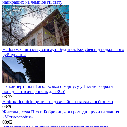
найкращих на чемпіонаті світу
На Бахмаччині рятуватимуть Будинок Кочубея від подальшого
руйнування
На концерті біля Гоголівського корпусу у Ніжині зібрали
понад 11 тисяч гривень для ЗСУ
08:53
У лісах Чернігівщини – надзвичайна пожежна небезпека
08:20
Жительці села Піски Бобровицької громади вручили звання
«Мати-героїня»
08:02