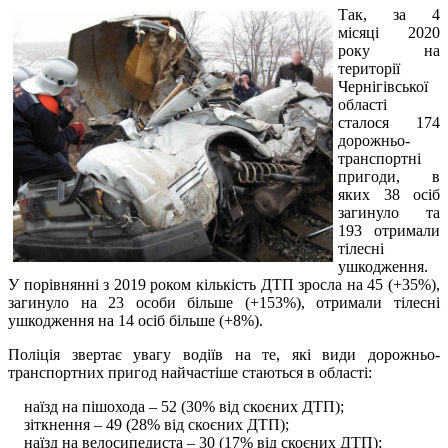
Так, за 4
місяці 2020
року на
території
Чернігівської
області
сталося 174
дорожньо-
транспортні
пригоди, в
яких 38 осіб
загинуло та
193 отримали
тілесні
ушкодження.
У порівнянні з 2019 роком кількість ДТП зросла на 45 (+35%),
загинуло на 23 особи більше (+153%), отримали тілесні
ушкодження на 14 осіб більше (+8%).
Поліція звертає увагу водіїв на те, які види дорожньо-
транспортних пригод найчастіше стаються в області:
наїзд на пішохода – 52 (30% від скоєних ДТП);
зіткнення – 49 (28% від скоєних ДТП);
наїзд на велосипедиста – 30 (17% від скоєних ДТП);