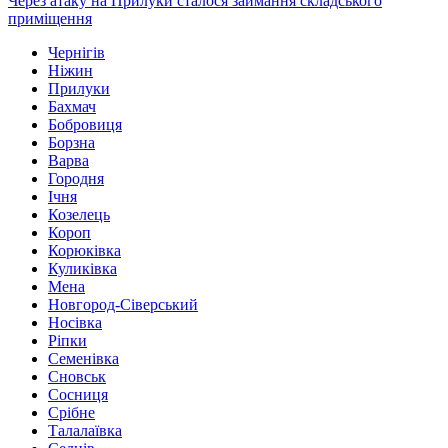
Через атаку на Прилуки сталося займання складського
приміщення
Чернігів
Ніжин
Прилуки
Бахмач
Бобровиця
Борзна
Варва
Городня
Ічня
Козелець
Короп
Корюківка
Куликівка
Мена
Новгород-Сіверський
Носівка
Ріпки
Семенівка
Сновськ
Сосниця
Срібне
Талалаївка