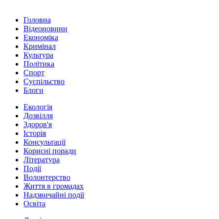
Головна
Відеоновини
Економіка
Кримінал
Культура
Політика
Спорт
Суспільство
Блоги
Екологія
Дозвілля
Здоров'я
Історія
Консультації
Корисні поради
Література
Події
Волонтерство
Життя в громадах
Надзвичайні події
Освіта