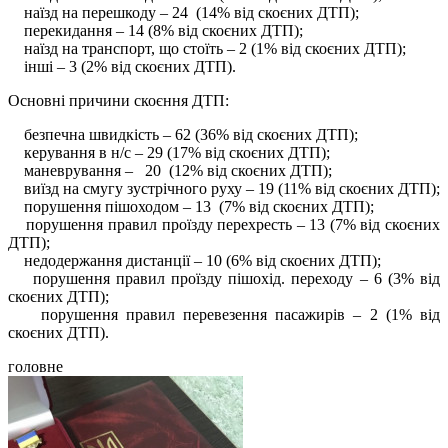
наїзд на перешкоду – 24 (14% від скоєних ДТП);
перекидання – 14 (8% від скоєних ДТП);
наїзд на транспорт, що стоїть – 2 (1% від скоєних ДТП);
інші – 3 (2% від скоєних ДТП).
Основні причини скоєння ДТП:
безпечна швидкість – 62 (36% від скоєних ДТП);
керування в н/с – 29 (17% від скоєних ДТП);
маневрування – 20 (12% від скоєних ДТП);
виїзд на смугу зустрічного руху – 19 (11% від скоєних ДТП);
порушення пішоходом – 13 (7% від скоєних ДТП);
порушення правил проїзду перехресть – 13 (7% від скоєних
ДТП);
недодержання дистанції – 10 (6% від скоєних ДТП);
порушення правил проїзду пішохід. переходу – 6 (3% від
скоєних ДТП);
порушення правил перевезення пасажирів – 2 (1% від
скоєних ДТП).
головне