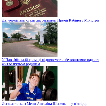
Дві чернігівки стали лауреатками Премії Кабінету Міністрів
У Парафіївській громаді підприємство безкоштовно надасть
житло п'ятьом родинам
Легкоатлетка з Мени Ангеліна Шепель — у п’ятірці