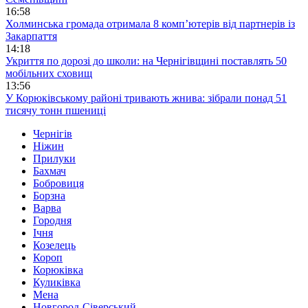
16:58
Холминська громада отримала 8 комп’ютерів від партнерів із
Закарпаття
14:18
Укриття по дорозі до школи: на Чернігівщині поставлять 50
мобільних сховищ
13:56
У Корюківському районі тривають жнива: зібрали понад 51
тисячу тонн пшениці
Чернігів
Ніжин
Прилуки
Бахмач
Бобровиця
Борзна
Варва
Городня
Ічня
Козелець
Короп
Корюківка
Куликівка
Мена
Новгород-Сіверський