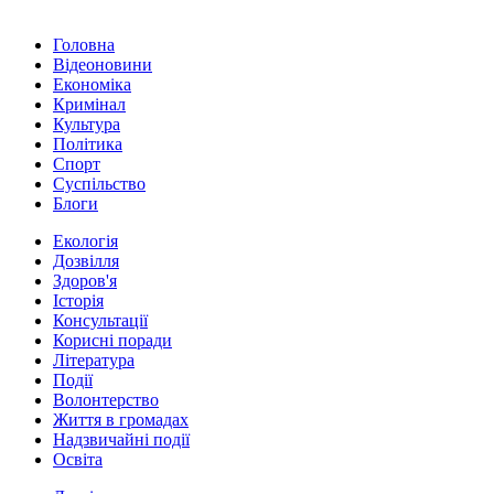
Головна
Відеоновини
Економіка
Кримінал
Культура
Політика
Спорт
Суспільство
Блоги
Екологія
Дозвілля
Здоров'я
Історія
Консультації
Корисні поради
Література
Події
Волонтерство
Життя в громадах
Надзвичайні події
Освіта