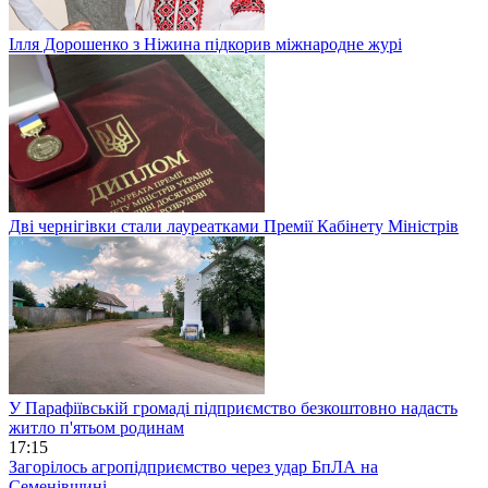
Ілля Дорошенко з Ніжина підкорив міжнародне журі
Дві чернігівки стали лауреатками Премії Кабінету Міністрів
У Парафіївській громаді підприємство безкоштовно надасть
житло п'ятьом родинам
17:15
Загорілось агропідприємство через удар БпЛА на
Семенівщині