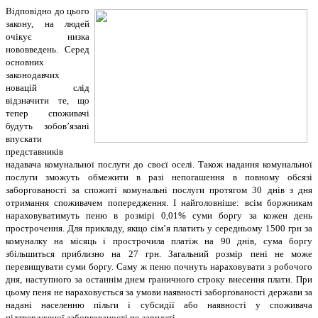
Відповідно до цього
закону, на людей
очікує низка
нововведень. Серед
основних
законодавчих
новацій слід
відзначити те, що
тепер споживачі
будуть зобов’язані
впускати
представників
надавача комунальної послуги до своєї оселі. Також надання комунальної
послуги зможуть обмежити в разі непогашення в повному обсязі
заборгованості за спожиті комунальні послуги протягом 30 днів з дня
отримання споживачем попередження. І найголовніше: всім боржникам
нараховуватимуть пеню в розмірі 0,01% суми боргу за кожен день
прострочення. Для прикладу, якщо сім’я платить у середньому 1500 грн за
комуналку на місяць і прострочила платіж на 90 днів, сума боргу
збільшиться приблизно на 27 грн. Загальний розмір пенi не може
перевищувати суми боргу. Саму ж пеню почнуть нараховувати з робочого
дня, наступного за останнім днем граничного строку внесення плати. При
цьому пеня не нараховується за умови наявності заборгованості держави за
наданi населенню пільги i субсидії або наявності у споживача
підтвердженої заборгованості по зарплаті.