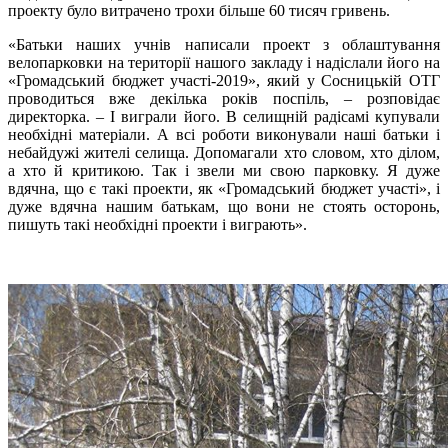
проекту було витрачено трохи більше 60 тисяч гривень.
«Батьки наших учнів написали проект з облаштування
велопарковки на території нашого закладу і надіслали його на
«Громадський бюджет участі-2019», який у Сосницькій ОТГ
проводиться вже декілька років поспіль, – розповідає
директорка. – І виграли його. В селищній радісамі купували
необхідні матеріали. А всі роботи виконували наші батьки і
небайдужі жителі селища. Допомагали хто словом, хто ділом,
а хто й критикою. Так і звели ми свою парковку. Я дуже
вдячна, що є такі проекти, як «Громадський бюджет участі», і
дуже вдячна нашим батькам, що вони не стоять осторонь,
пишуть такі необхідні проекти і виграють».