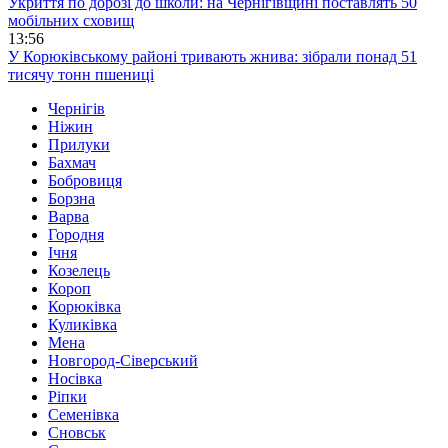
Укриття по дорозі до школи: на Чернігівщині поставлять 50
мобільних сховищ
13:56
У Корюківському районі тривають жнива: зібрали понад 51
тисячу тонн пшениці
Чернігів
Ніжин
Прилуки
Бахмач
Бобровиця
Борзна
Варва
Городня
Ічня
Козелець
Короп
Корюківка
Куликівка
Мена
Новгород-Сіверський
Носівка
Ріпки
Семенівка
Сновськ