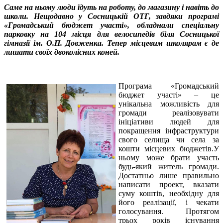
Саме на ньому люди їдуть на роботу, до магазину і навіть до
школи. Нещодавно у Сосницькій ОТГ, завдяки програмі
«Громадський бюджет участі», обладнали спеціальну
парковку на 104 місця для велосипедів біля Сосницької
гімназії ім. О.П. Довженка. Тепер місцевим школярам є де
лишати своїх двоколісних коней.
Програма «Громадський
бюджет участі» – це
унікальна можливість для
громади реалізовувати
ініціативи людей для
покращення інфраструктури
свого селища чи села за
кошти місцевих бюджетів.У
ньому може брати участь
будь-який житель громади.
Достатньо лише правильно
написати проект, вказати
суму коштів, необхідну для
його реалізації, і чекати
голосування. Протягом
трьох років існування