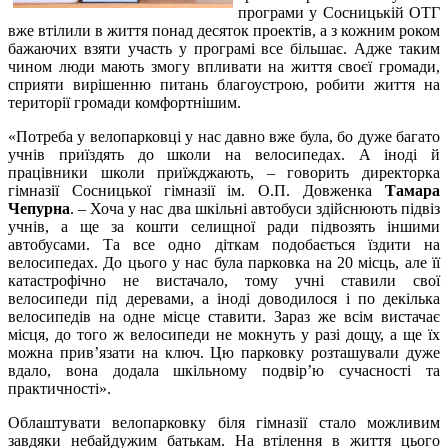
програми у Сосницькій ОТГ
вже втілили в життя понад десяток проектів, а з кожним роком
бажаючих взяти участь у програмі все більшає. Адже таким
чином люди мають змогу впливати на життя своєї громади,
сприяти вирішенню питань благоустрою, робити життя на
території громади комфортнішим.
«Потреба у велопарковці у нас давно вже була, бо дуже багато
учнів приїздять до школи на велосипедах. А іноді й
працівники школи приїжджають, – говорить директорка
гімназії Сосницької гімназії ім. О.П. Довженка
Тамара
Чепурна
. – Хоча у нас два шкільні автобуси здійснюють підвіз
учнів, а ще за кошти селищної ради підвозять іншими
автобусами. Та все одно діткам подобається їздити на
велосипедах. До цього у нас була парковка на 20 місць, але її
катастрофічно не вистачало, тому учні ставили свої
велосипеди під деревами, а іноді доводилося і по декілька
велосипедів на одне місце ставити. Зараз же всім вистачає
місця, до того ж велосипеди не мокнуть у разі дощу, а ще їх
можна прив’язати на ключ. Цю парковку розташували дуже
вдало, вона додала шкільному подвір’ю сучасності та
практичності».
Облаштувати велопарковку біля гімназії стало можливим
завдяки небайдужим батькам. На втілення в життя цього