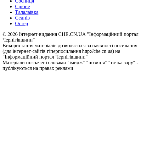
Сосниця
Срібне
Талалаївка
Седнів
Остер
© 2026 Інтернет-видання CHE.CN.UA "Інформаційний портал
Чернiгiвщини"
Використання матеріалів дозволяється за наявності посилання
(для інтернет-сайтів гіперпосилання http://che.cn.ua) на
"Інформаційний портал Чернiгiвщини"
Матеріали позначені словами "імидж" "позиція" "точка зору" -
публікуються на правах реклами