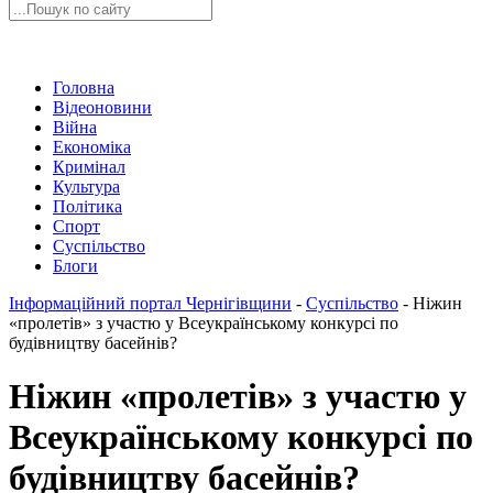
Головна
Відеоновини
Війна
Економіка
Кримінал
Культура
Політика
Спорт
Суспільство
Блоги
Інформаційний портал Чернігівщини
-
Суспільство
-
Ніжин
«пролетів» з участю у Всеукраїнському конкурсі по
будівництву басейнів?
Ніжин «пролетів» з участю у
Всеукраїнському конкурсі по
будівництву басейнів?