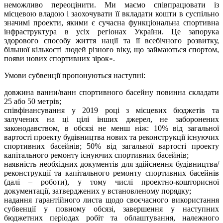
неможливо переоцінити. Ми маємо співпрацювати із
місцевою владою і заохочувати її вкладати кошти в суспільно
значимі проекти, якими є сучасна функціональна спортивна
інфраструктура в усіх регіонах України. Це запорука
здорового способу життя нації та її всебічного розвитку,
більшої кількості людей різного віку, що займаються спортом,
появи нових спортивних зірок».
Умови субвенції пропонуються наступні:
довжина ванни/ванн спортивного басейну повинна складати
25 або 50 метрів;
співфінансування у 2019 році з місцевих бюджетів та
залучених на ці цілі інших джерел, не заборонених
законодавством, в обсязі не менш ніж: 10% від загальної
вартості проекту будівництва нових та реконструкції існуючих
спортивних басейнів; 50% від загальної вартості проекту
капітального ремонту існуючих спортивних басейнів;
наявність необхідних документів для здійснення будівництва/
реконструкції та капітального ремонту спортивних басейнів
(далі – роботи), у тому числі проектно-кошторисної
документації, затверджених у встановленому порядку;
надання гарантійного листа щодо своєчасного використання
субвенції у повному обсязі, завершення у наступних
бюджетних періодах робіт та облаштування, належного