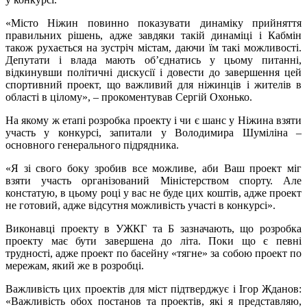
«Місто Ніжин повинно показувати динаміку прийняття
правильних рішень, адже завдяки такій динаміці і Кабмін
також рухається на зустріч містам, даючи їм такі можливості.
Депутати і влада мають об’єднатись у цьому питанні,
відкинувши політичні дискусії і довести до завершення цей
спортивний проект, що важливий для ніжинців і жителів в
області в цілому», – прокоментував Сергій Охонько.
На якому ж етапі розробка проекту і чи є шанс у Ніжина взяти
участь у конкурсі, запитали у Володимира Шуміліна –
основного генерального підрядника.
«Я зі свого боку зробив все можливе, аби Ваш проект міг
взяти участь організований Міністерством спорту. Але
констатую, в цьому році у вас не буде цих коштів, адже проект
не готовий, адже відсутня можливість участі в конкурсі».
Виконавці проекту в УЖКГ та Б зазначають, що розробка
проекту має бути завершена до літа. Поки що є певні
трудності, адже проект по басейну «тягне» за собою проект по
мережам, який же в розробці.
Важливість цих проектів для міст підтверджує і Ігор Жданов:
«Важливість обох постанов та проектів, які я представляю,