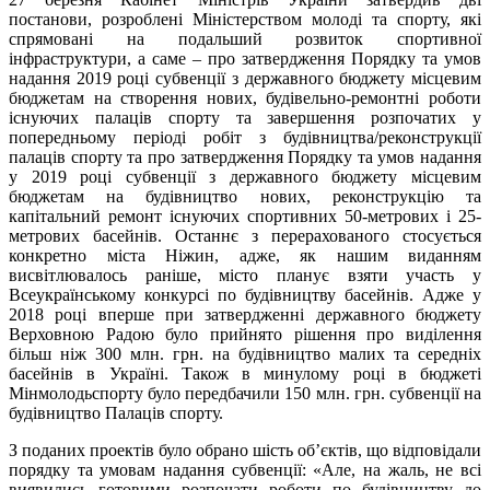
постанови, розроблені Міністерством молоді та спорту, які
спрямовані на подальший розвиток спортивної
інфраструктури, а саме – про затвердження Порядку та умов
надання 2019 році субвенції з державного бюджету місцевим
бюджетам на створення нових, будівельно-ремонтні роботи
існуючих палаців спорту та завершення розпочатих у
попередньому періоді робіт з будівництва/реконструкції
палаців спорту та про затвердження Порядку та умов надання
у 2019 році субвенції з державного бюджету місцевим
бюджетам на будівництво нових, реконструкцію та
капітальний ремонт існуючих спортивних 50-метрових і 25-
метрових басейнів. Останнє з перерахованого стосується
конкретно міста Ніжин, адже, як нашим виданням
висвітлювалось раніше, місто планує взяти участь у
Всеукраїнському конкурсі по будівництву басейнів. Адже у
2018 році вперше при затвердженні державного бюджету
Верховною Радою було прийнято рішення про виділення
більш ніж 300 млн. грн. на будівництво малих та середніх
басейнів в Україні. Також в минулому році в бюджеті
Мінмолодьспорту було передбачили 150 млн. грн. субвенції на
будівництво Палаців спорту.
З поданих проектів було обрано шість об’єктів, що відповідали
порядку та умовам надання субвенції: «Але, на жаль, не всі
виявились готовими розпочати роботи по будівництву до