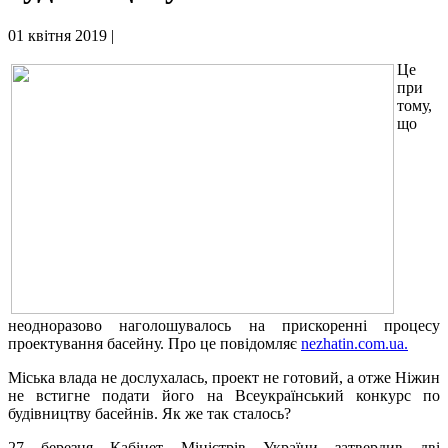
01 квітня 2019 |
Це
при
тому,
що
неодноразово наголошувалось на прискоренні процесу
проектування басейну. Про це повідомляє
nezhatin.com.ua.
Міська влада не дослухалась, проект не готовий, а отже Ніжин
не встигне подати його на Всеукраїнський конкурс по
будівництву басейнів. Як же так сталось?
27 березня Кабінет Міністрів України затвердив дві