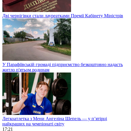
Дві чернігівки стали лауреатками Премії Кабінету Міністрів
У Парафіївській громаді підприємство безкоштовно надасть
житло п'ятьом родинам
Легкоатлетка з Мени Ангеліна Шепель — у п’ятірці
найкращих на чемпіонаті світу
17:21