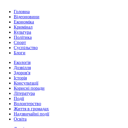
Головна
Відеоновини
Економіка
Кримінал
Культура
Політика
Спорт
Суспільство
Блоги
Екологія
Дозвілля
Здоров'я
Історія
Консультації
Корисні поради
Література
Події
Волонтерство
Життя в громадах
Надзвичайні події
Освіта