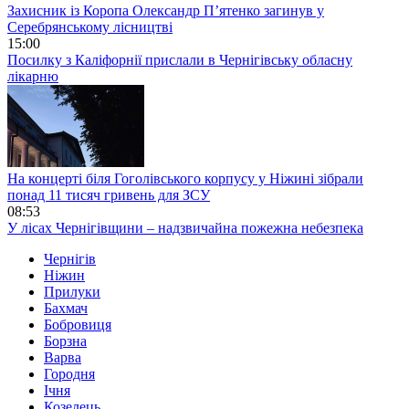
Захисник із Коропа Олександр П’ятенко загинув у
Серебрянському лісництві
15:00
Посилку з Каліфорнії прислали в Чернігівську обласну
лікарню
На концерті біля Гоголівського корпусу у Ніжині зібрали
понад 11 тисяч гривень для ЗСУ
08:53
У лісах Чернігівщини – надзвичайна пожежна небезпека
Чернігів
Ніжин
Прилуки
Бахмач
Бобровиця
Борзна
Варва
Городня
Ічня
Козелець