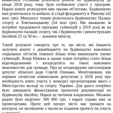
кінця 2018 року, тому були позбавлені участі у програмі.
Наразі кошти розподілені між трьома об’єктами. Будівництво
вже розпочалося та вийшло зі стадії фундаменту в Рівному (42
млн грн). Минулого тижня розпочалось будівництво Палацу
спорту в Хмельницькому (54 млн грн). Ми вважаємо за
потрібне продовжити програму субвенцій у 2019 році як на
будівництво палаців спорту, так і будівництво і реконструкцію
басейнів 25 та 50 м», – зазначив міністр.
Такий результат говорить про те, що міста, які бажають
залучати кошти з держбюджету на будівництво важливих
соціальних об’єктів повинні більш чітко виконувати умови
субвенцій. Владі Ніжина в цьому плані потрібно стати більш
відповідальними і зосередитись на таких важливих
можливостях для громади. Про це неодноразово наголошував
депутат обласної ради Сергій Охонько. Моніторивши, він
першим сповістив ніжинським депутатам у 2018 році про
необхідність взяти участь у конкурсі організаторами якого є
Міністерство молоді та спорту України. Для цього потрібно
було завершити фінансування проектної документації по
будівництву басейну. Наразі це питання владновано. Міською
радою було виділено 500 000 грн. і наразі справа вже за
проектантами. Проте цей процес місто має тримати на
контролі, не зволікаючи з часом на подання проекту на участь
у конкурсі.