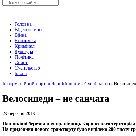
Головна
Відеоновини
Війна
Економіка
Кримінал
Культура
Політика
Спорт
Суспільство
Блоги
Інформаційний портал Чернігівщини
-
Суспільство
-
Велосипед
Велосипеди – не санчата
29 березня 2019 |
Наприкінці березня для працівниць Коропського територіа
На придбання нового транспорту було виділено 200 тисяч гр