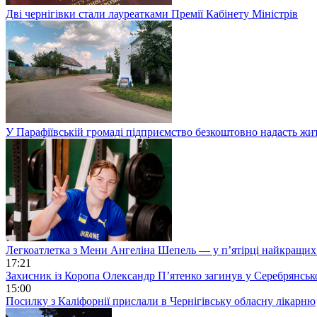
Дві чернігівки стали лауреатками Премії Кабінету Міністрів
У Парафіївській громаді підприємство безкоштовно надасть жи
Легкоатлетка з Мени Ангеліна Шепель — у п’ятірці найкращих 
17:21
Захисник із Коропа Олександр П’ятенко загинув у Серебрянськ
15:00
Посилку з Каліфорнії прислали в Чернігівську обласну лікарню