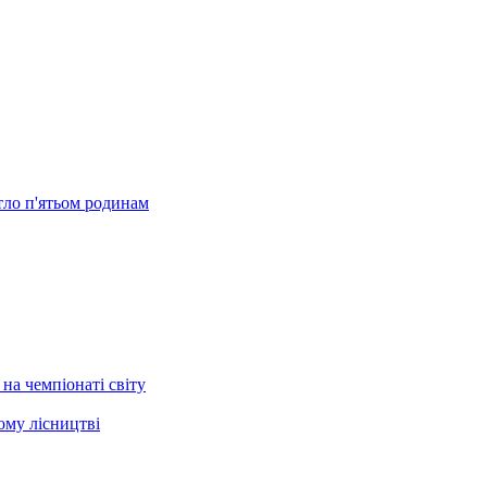
тло п'ятьом родинам
на чемпіонаті світу
ому лісництві