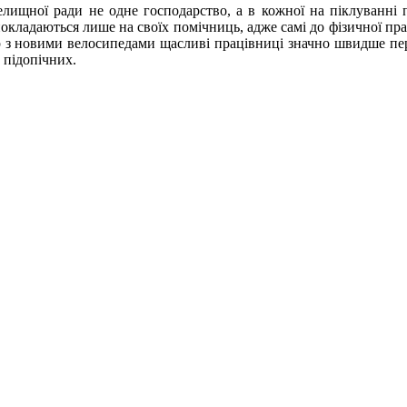
елищної ради не одне господарство, а в кожної на піклуванні 
 покладаються лише на своїх помічниць, адже самі до фізичної пра
ер з новими велосипедами щасливі працівниці значно швидше пе
 підопічних.