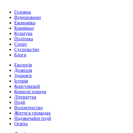
Головна
Відеоновини
Економіка
Кримінал
Культура
Політика
Спорт
Суспільство
Блоги
Екологія
Дозвілля
Здоров'я
Історія
Консультації
Корисні поради
Література
Події
Волонтерство
Життя в громадах
Надзвичайні події
Освіта