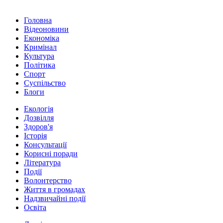
Головна
Відеоновини
Економіка
Кримінал
Культура
Політика
Спорт
Суспільство
Блоги
Екологія
Дозвілля
Здоров'я
Історія
Консультації
Корисні поради
Література
Події
Волонтерство
Життя в громадах
Надзвичайні події
Освіта