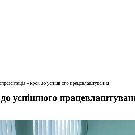
опрезентація – крок до успішного працевлаштування
к до успішного працевлаштуван