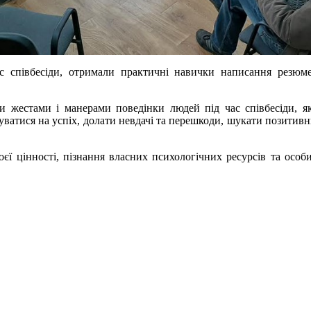
с співбесіди, отримали практичні навички написання резюме,
ми жестами і манерами поведінки людей під час співбесіди, 
уватися на успіх, долати невдачі та перешкоди, шукати позитивн
оєї цінності, пізнання власних психологічних ресурсів та особи