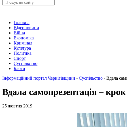
Головна
Відеоновини
Війна
Економіка
Кримінал
Культура
Політика
Спорт
Суспільство
Блоги
Інформаційний портал Чернігівщини
-
Суспільство
-
Вдала сам
Вдала самопрезентація – кро
25 жовтня 2019 |