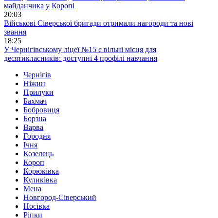
майданчика у Коропі
20:03
Військові Сіверської бригади отримали нагороди та нові
звання
18:25
У Чернігівському ліцеї №15 є вільні місця для
десятикласників: доступні 4 профілі навчання
Чернігів
Ніжин
Прилуки
Бахмач
Бобровиця
Борзна
Варва
Городня
Ічня
Козелець
Короп
Корюківка
Куликівка
Мена
Новгород-Сіверський
Носівка
Ріпки