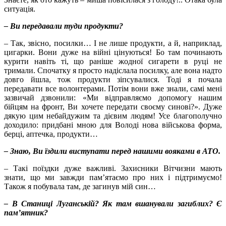
ситуація.
– Ви передавали туди продукти?
– Так, звісно, посилки… І не лише продукти, а й, наприклад,
цигарки. Вони дуже на війні цінуються! Бо там починають
курити навіть ті, що раніше жодної сигарети в руці не
тримали. Спочатку я просто надіслала посилку, але вона надто
довго йшла, тож продукти зіпсувалися. Тоді я почала
передавати все волонтерами. Потім вони вже знали, самі мені
зазвичай дзвонили: «Ми відправляємо допомогу нашим
бійцям на фронт, Ви хочете передати своєму синові?». Дуже
дякую цим небайдужим та дієвим людям! Усе благополучно
доходило: придбані мною для Володі нова військова форма,
берці, аптечка, продукти…
– Знаю, Ви їздили виступати перед нашими вояками в АТО.
– Такі поїздки дуже важливі. Захисники Вітчизни мають
знати, що ми завжди пам’ятаємо про них і підтримуємо!
Також я побувала там, де загинув мій син…
– В Станиці Луганській? Як там вшанували загиблих? Є
пам’ятник?