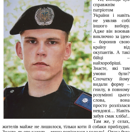
справжнім
патріотом
України і навіть
не уявляв собі
іншого вибору.
Адже він воював
виключно за ідею
– боронив свою
країну від
окупантів. А такі
бійці –
найхоробріші.
Знаєте, які там
умови були?
Спочатку йому
видали форму –
гнилу, в повному
розумінні цього
слова, вона
просто розлізлася
невдовзі… Навіть
забув смак хліба!..
Там же, у селах,
жителів майже не лишилося, тільки коти й собаки приблудні.
Знаєте, як ото кажуть – миша повісилася з голоду!.. Отака була