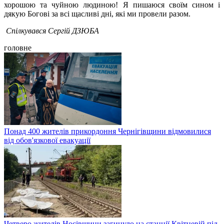
хорошою та чуйною людиною! Я пишаюся своїм сином і
дякую Богові за всі щасливі дні, які ми провели разом.
Спілкувався Сергій ДЗЮБА
головне
Понад 400 жителів прикордоння Чернігівщини відмовилися
від обов'язкової евакуації
Четверо жителів Носівщини загинуло на станції Квітневій під