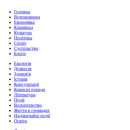
Головна
Відеоновини
Економіка
Кримінал
Культура
Політика
Спорт
Суспільство
Блоги
Екологія
Дозвілля
Здоров'я
Історія
Консультації
Корисні поради
Література
Події
Волонтерство
Життя в громадах
Надзвичайні події
Освіта