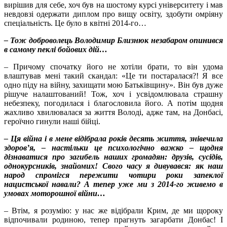
вирішив для себе, хоч був на шостому курсі університету і мав
невдовзі одержати диплом про вищу освіту, здобути омріяну
спеціальність. Це було в квітні 2014-го…
– Тож доброволець Володимир Близнюк незабаром опинився
в самому пеклі бойових дій…
– Причому спочатку його не хотіли брати, то він удома
влаштував мені такий скандал: «Це ти постаралася?! Я все
одно піду на війну, захищати мою Батьківщину». Він був дуже
рішуче налаштований! Тож, хоч і усвідомлювала страшну
небезпеку, погодилася і благословила його. А потім щодня
жахливо хвилювалася за життя Володі, адже там, на Донбасі,
героїчно гинули наші бійці.
– Ця війна і в мене відібрала років десять життя, знівечила
здоров’я, – настільки це психологічно важко – щодня
дізнаватися про загибель наших громадян: друзів, сусідів,
однокурсників, знайомих! Свого часу я дивувався: як наш
народ спромігся пережити чотири роки запеклої
нацистської навали? А тепер уже ми з 2014-го живемо в
умовах моторошної війни…
– Втім, я розумію: у нас же відібрали Крим, де ми щороку
відпочивали родиною, тепер прагнуть загарбати Донбас! І