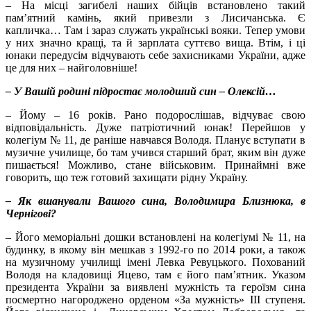
– На місці загибелі наших бійців встановлено такий
пам’ятний камінь, який привезли з Лисичанська. Є
капличка… Там і зараз служать українські вояки. Тепер умови
у них значно кращі, та й зарплата суттєво вища. Втім, і ці
юнаки передусім відчувають себе захисниками України, адже
це для них – найголовніше!
– У Вашій родині підростає молодший син – Олексій…
– Йому – 16 років. Рано подорослішав, відчуває свою
відповідальність. Дуже патріотичний юнак! Перейшов у
колегіум № 11, де раніше навчався Володя. Планує вступати в
музичне училище, бо там учився старший брат, яким він дуже
пишається! Можливо, стане військовим. Принаймні вже
говорить, що теж готовий захищати рідну Україну.
– Як вшанували Вашого сина, Володимира Близнюка, в
Чернігові?
– Його меморіальні дошки встановлені на колегіумі № 11, на
будинку, в якому він мешкав з 1992-го по 2014 роки, а також
на музичному училищі імені Левка Ревуцького. Похований
Володя на кладовищі Яцево, там є його пам’ятник. Указом
президента України за виявлені мужність та героїзм сина
посмертно нагороджено орденом «За мужність» III ступеня.