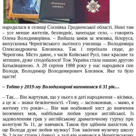
народилася в селищі Соснівка Гродненської області. Нині там
– усе менше жителів, безлюдніє, занепадає село, – говорить
Олена Володимирівна. – Вийшла заміж за земляка, білоруса,
випускника Чернігівського льотного училища – Володимира
Олександровича Близнюка. Так і переїхали сюди, до
Чернігова. Місто давнє, з часів Київської Русі, таке красиве та
затишне, дуже сподобалося! Тож Україна стала нашою другою
Батьківщиною. А 28 серпня 1988 року у нас народився син
Володя, Володимир Володимирович Близнюк. Яке то було
щастя!
– Тобто у 2019-му Володимирові виповнився б 31 рік…
– Так… Він жартував, що у нього в даті народження – вісімки,
а це ж – знаки безкінечності. «Тому, – заспокоював, – мамо, я
житиму сто років»… Він мав неабиякий хист до вивчення
іноземних мов, найбільше любив уроки англійської. Із
задоволенням грав у англійському драматичному гуртку при
колегіумі № 11, де навчався. Також був здібним шахістом. А
ще Володя дуже любив музику! Тож закінчив музичну школу
№ 2 (клас гітари і баяна), а далі він навчався в Чернігівському