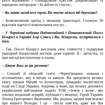
Його відзначено і «Лицарським Хрестом Добровольця» та
народною нагородою «За доблесть і честь».
– Як мати загиблого героя, Ви маєте пільги від держави?
– Безкоштовний проїзд у міському транспорті. Сплачую 50
відсотків вартості комунальних послуг…
– У Чернігові побував Надзвичайний і Повноважний Посол
Білорусі в Україні Ігор Сокол, і Ви, білоруска, зустрічалися з
ним.
– Так, Посол Білорусі висловив своє співчуття і подарував
народний білоруський костюм, дуже гарний. Я – артистка, то
при нагоді виступатиму в ньому.
– Дякую Вам за цю розмову!
– Спасибі й обласній газеті «Чернігівщина: новини і
оголошення», яку я читаю та шаную. Ви приділяєте велику
увагу нашим бійцям та волонтерам, правдиво висвітлюєте
події на Сході України. Зокрема, я знаю, що велику допомогу
українським військовим надало ТОВ «Земля і воля», яке
очолює видатний аграрій, публіцист і меценат, Герой України
Леонід Григорович Яковишин. Ми, родина, щодня пам’ятаємо
про нашого Володю. І це – світла пам’ять, адже він був