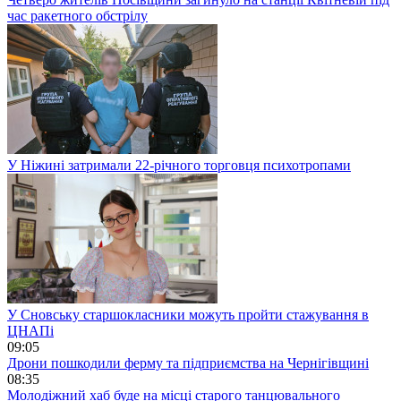
час ракетного обстрілу
У Ніжині затримали 22-річного торговця психотропами
У Сновську старшокласники можуть пройти стажування в
ЦНАПі
09:05
Дрони пошкодили ферму та підприємства на Чернігівщині
08:35
Молодіжний хаб буде на місці старого танцювального