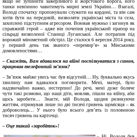
якщо не зупинити зажерливого й жорстокого ворога, його
танки невпинно чавитимуть мирні землі України… Взагалі,
Володі спочатку пропонували служити на кордоні, та він сам
хотів бути на передовій, визволяти українські міста та села,
захоплені підступним агресором. Воював мужньо і загинув як
справжній герой – адже він почепив український прапор на
сільраді визволеної Станиці Луганської. Але потрапив під
ворожий мінометний обстріл. Це сталося 6 вересня 2014 року,
у перший день так званого «перемир’я» за Мінськими
домовленостями…
– Скажіть, Вам вдавалося на війні поспілкуватися з сином,
працював телефонний зв’язок?
– Зв’язок майже увесь час був відсутній… Ну, буквально якусь
хвилину нам вдавалося поговорити. Мені, матері, було
надзвичайно важко, нестерпно! До речі, мені дуже боляче
чути такі розмови, що наші діти, мовляв, пішли на війну, аби
щось заробити… Знаєте, мій Володя, щодня ризикуючи
життям, отримував лише по дві тисячі гривень щомісяця – як
доброволець… У нього було всього дев’ять із половиною
тисяч гривень на карточці.
– Оце такий «заробіток»!
– Ні, Володя був