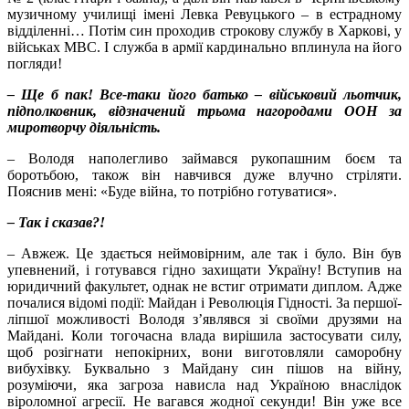
музичному училищі імені Левка Ревуцького – в естрадному
відділенні… Потім син проходив строкову службу в Харкові, у
військах МВС. І служба в армії кардинально вплинула на його
погляди!
– Ще б пак! Все-таки його батько – військовий льотчик,
підполковник, відзначений трьома нагородами ООН за
миротворчу діяльність.
– Володя наполегливо займався рукопашним боєм та
боротьбою, також він навчився дуже влучно стріляти.
Пояснив мені: «Буде війна, то потрібно готуватися».
– Так і сказав?!
– Авжеж. Це здається неймовірним, але так і було. Він був
упевнений, і готувався гідно захищати Україну! Вступив на
юридичний факультет, однак не встиг отримати диплом. Адже
почалися відомі події: Майдан і Революція Гідності. За першої-
ліпшої можливості Володя з’являвся зі своїми друзями на
Майдані. Коли тогочасна влада вирішила застосувати силу,
щоб розігнати непокірних, вони виготовляли саморобну
вибухівку. Буквально з Майдану син пішов на війну,
розуміючи, яка загроза нависла над Україною внаслідок
віроломної агресії. Не вагався жодної секунди! Він уже все