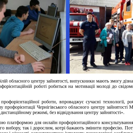
ілій обласного центру зайнятості, випускники мають змогу дізнат
форієнтаційній роботі робиться на мотивації молоді до свідом
профорієнтаційної роботи, впроваджує сучасні технології, р
лу профорієнтації Чернігівського обласного центру зайнятості М
у дистанційному режимі, без відвідування центру зайнятості».
аною платформою для онлайн профорієнтаційного консультування
ого вибору, так і дорослим, котрі бажають змінити професію. По