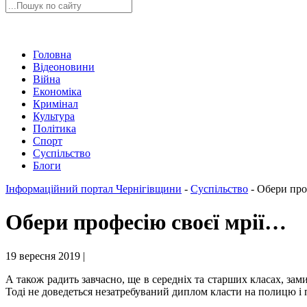
Головна
Відеоновини
Війна
Економіка
Кримінал
Культура
Політика
Спорт
Суспільство
Блоги
Інформаційний портал Чернігівщини
-
Суспільство
-
Обери про
Обери професію своєї мрії…
19 вересня 2019 |
А також радить завчасно, ще в середніх та старших класах, за
Тоді не доведеться незатребуваний диплом класти на полицю і п