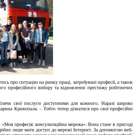
ись про ситуацію на ринку праці, затребувані професії, а також
ого професійного вибору та відновленні престижу робітничих
облячи свої послуги доступними для кожного. Наразі широко
арина Кривопала. – Тобто тепер дізнатися про свої професійні
 «Моя професія: консультаційна мережа». Вона стане в пригоді
трібно лише мати доступ до мережі Інтернет. За допомогою веб-