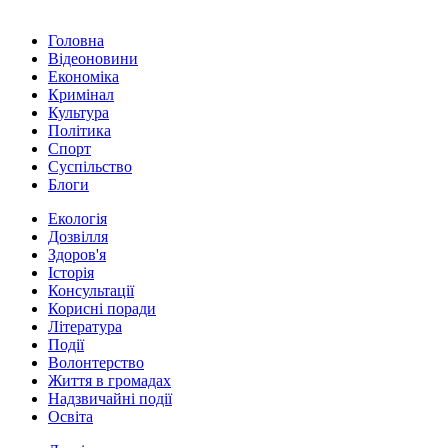
Головна
Відеоновини
Економіка
Кримінал
Культура
Політика
Спорт
Суспільство
Блоги
Екологія
Дозвілля
Здоров'я
Історія
Консультації
Корисні поради
Література
Події
Волонтерство
Життя в громадах
Надзвичайні події
Освіта