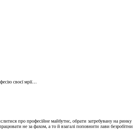
фесію своєї мрії…
мислитися про професійне майбутнє, обрати затребувану на ринку 
рацювати не за фахом, а то й взагалі поповнити лави безробітни