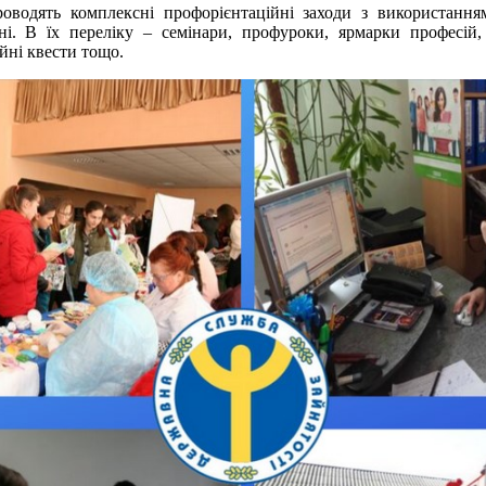
проводять комплексні профорієнтаційні заходи з використання
йні. В їх переліку – семінари, профуроки, ярмарки професій, 
йні квести тощо.