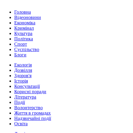
Головна
Відеоновини
Економіка
Кримінал
Культура
Політика
Спорт
Суспільство
Блоги
Екологія
Дозвілля
Здоров'я
Історія
Консультації
Корисні поради
Література
Події
Волонтерство
Життя в громадах
Надзвичайні події
Освіта