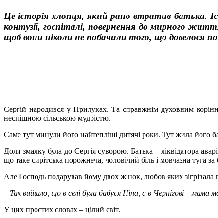
Це історія хлопця, який рано втратив батька. Іст
контузії, госпіталі, повернення до мирного життя –
щоб вони ніколи не побачили того, що довелося п
Сергій народився у Прилуках. Та справжнім духовним корінн
неспішною сільською мудрістю.
Саме тут минули його найтепліші дитячі роки. Тут жила його баб
Доля змалку була до Сергія суворою. Батька – ліквідатора авар
що таке сирітська порожнеча, чоловічий біль і мовчазна туга за
Але Господь подарував йому двох жінок, любов яких зігрівала вс
– Так вийшло, що в селі була бабуся Ніна, а в Чернігові – мама 
У цих простих словах – цілий світ.