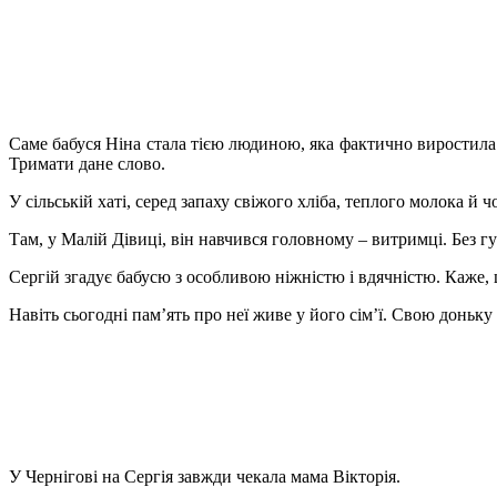
Саме бабуся Ніна стала тією людиною, яка фактично виростила
Тримати дане слово.
У сільській хаті, серед запаху свіжого хліба, теплого молока й
Там, у Малій Дівиці, він навчився головному – витримці. Без г
Сергій згадує бабусю з особливою ніжністю і вдячністю. Каже,
Навіть сьогодні пам’ять про неї живе у його сім’ї. Свою доньку
У Чернігові на Сергія завжди чекала мама Вікторія.