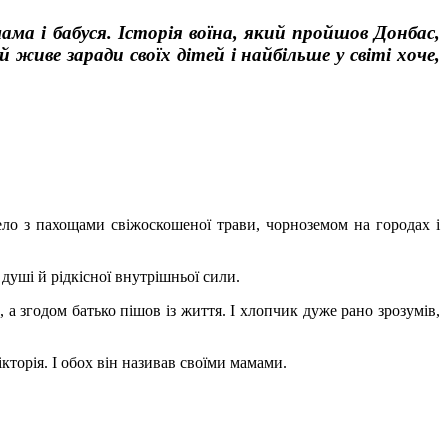
ама і бабуся. Історія воїна, який пройшов Донбас,
й живе заради своїх дітей і найбільше у світі хоче,
ло з пахощами свіжоскошеної трави, чорноземом на городах і
 душі й рідкісної внутрішньої сили.
 а згодом батько пішов із життя. І хлопчик дуже рано зрозумів,
кторія. І обох він називав своїми мамами.