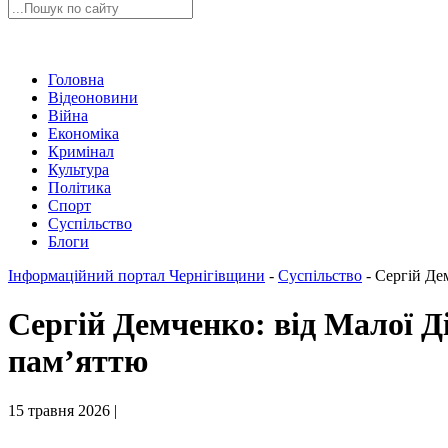
Головна
Відеоновини
Війна
Економіка
Кримінал
Культура
Політика
Спорт
Суспільство
Блоги
Інформаційний портал Чернігівщини
-
Суспільство
-
Сергій Дем
Сергій Демченко: від Малої Ді
пам’яттю
15 травня 2026 |