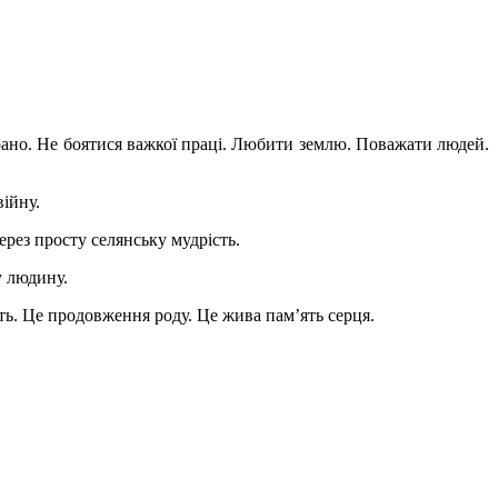
рано. Не боятися важкої праці. Любити землю. Поважати людей.
війну.
ерез просту селянську мудрість.
у людину.
ість. Це продовження роду. Це жива пам’ять серця.