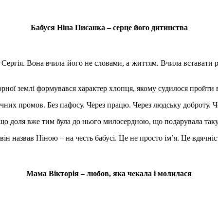
Бабуся Ніна Писанка – серце його дитинства
 Сергія. Вона вчила його не словами, а життям. Вчила вставати 
 чорної землі формувався характер хлопця, якому судилося пройти 
учних промов. Без пафосу. Через працю. Через людську доброту. Ч
 що доля вже тим була до нього милосердною, що подарувала так
 він назвав Ніною – на честь бабусі. Це не просто ім’я. Це вдячн
Мама Вікторія – любов, яка чекала і молилася