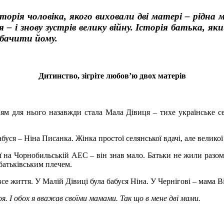
орія чоловіка, якого виховали дві матері – рідна м
 і знову зустрів велику війну. Історія батька, яки
обачити йому.
Дитинство, зігріте любов’ю двох матерів
ям для нього назавжди стала Мала Дівиця – тихе українське се
уся – Ніна Писанка. Жінка простої селянської вдачі, але великої
ії на Чорнобильській АЕС – він знав мало. Батьки не жили разом,
 батьківським плечем.
е життя. У Малій Дівиці була бабуся Ніна. У Чернігові – мама Ві
моя. І обох я вважав своїми мамами. Так що в мене дві мами.