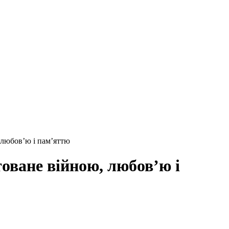
 любов’ю і пам’яттю
товане війною, любов’ю і