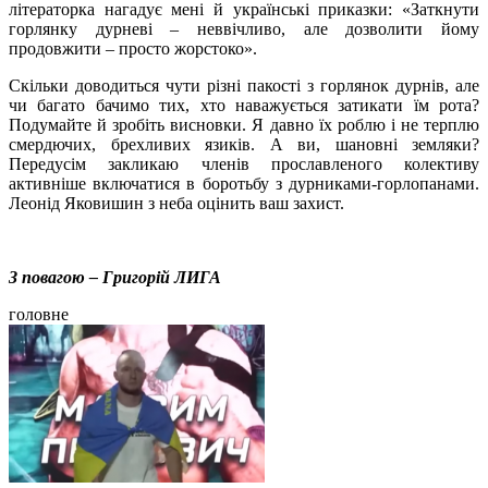
літераторка нагадує мені й українські приказки: «Заткнути
горлянку дурневі – неввічливо, але дозволити йому
продовжити – просто жорстоко».
Скільки доводиться чути різні пакості з горлянок дурнів, але
чи багато бачимо тих, хто наважується затикати їм рота?
Подумайте й зробіть висновки. Я давно їх роблю і не терплю
смердючих, брехливих язиків. А ви, шановні земляки?
Передусім закликаю членів прославленого колективу
активніше включатися в боротьбу з дурниками-горлопанами.
Леонід Яковишин з неба оцінить ваш захист.
З повагою – Григорій ЛИГА
головне