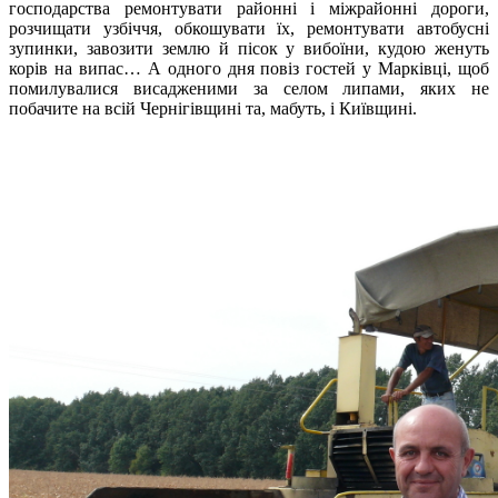
господарства ремонтувати районні і міжрайонні дороги,
розчищати узбіччя, обкошувати їх, ремонтувати автобусні
зупинки, завозити землю й пісок у вибоїни, кудою женуть
корів на випас… А одного дня повіз гостей у Марківці, щоб
помилувалися висадженими за селом липами, яких не
побачите на всій Чернігівщині та, мабуть, і Київщині.