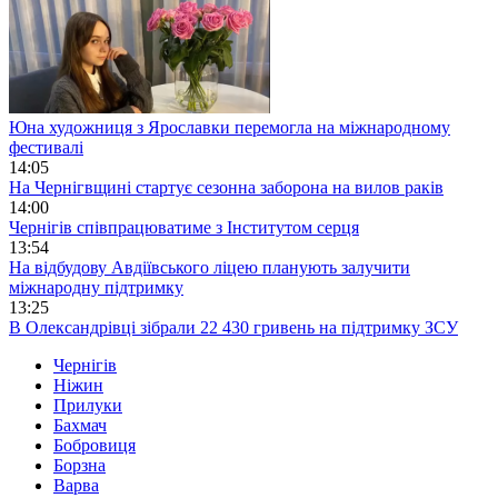
Юна художниця з Ярославки перемогла на міжнародному
фестивалі
14:05
На Чернігвщині стартує сезонна заборона на вилов раків
14:00
Чернігів співпрацюватиме з Інститутом серця
13:54
На відбудову Авдіївського ліцею планують залучити
міжнародну підтримку
13:25
В Олександрівці зібрали 22 430 гривень на підтримку ЗСУ
Чернігів
Ніжин
Прилуки
Бахмач
Бобровиця
Борзна
Варва