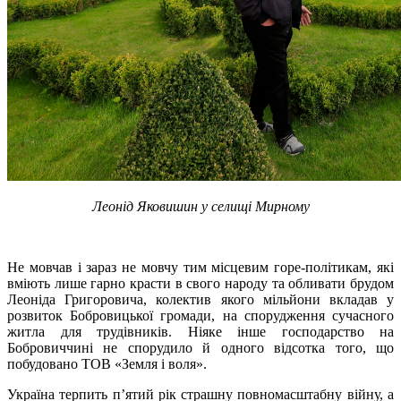
Леонід Яковишин у селищі Мирному
Не мовчав і зараз не мовчу тим місцевим горе-політикам, які
вміють лише гарно красти в свого народу та обливати брудом
Леоніда Григоровича, колектив якого мільйони вкладав у
розвиток Бобровицької громади, на спорудження сучасного
житла для трудівників. Ніяке інше господарство на
Бобровиччині не спорудило й одного відсотка того, що
побудовано ТОВ «Земля і воля».
Україна терпить п’ятий рік страшну повномасштабну війну, а