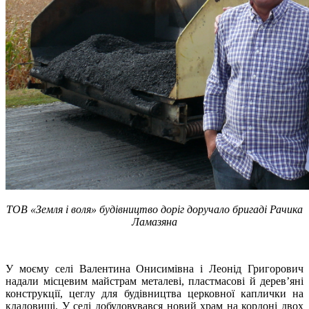
ТОВ «Земля і воля» будівництво доріг доручало бригаді Рачика
Ламазяна
У моєму селі Валентина Онисимівна і Леонід Григорович
надали місцевим майстрам металеві, пластмасові й дерев’яні
конструкції, цеглу для будівництва церковної каплички на
кладовищі. У селі добудовувався новий храм на кордоні двох