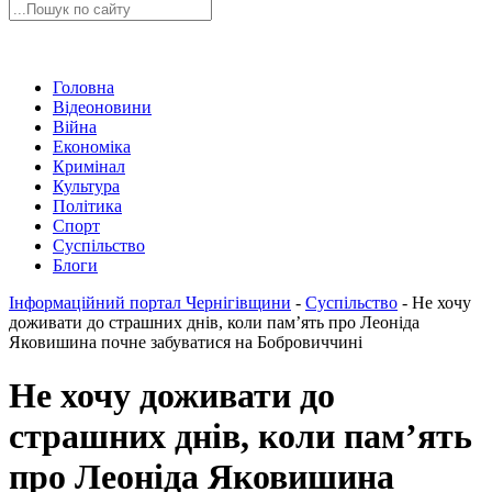
Головна
Відеоновини
Війна
Економіка
Кримінал
Культура
Політика
Спорт
Суспільство
Блоги
Інформаційний портал Чернігівщини
-
Суспільство
-
Не хочу
доживати до страшних днів, коли пам’ять про Леоніда
Яковишина почне забуватися на Бобровиччині
Не хочу доживати до
страшних днів, коли пам’ять
про Леоніда Яковишина