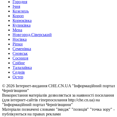
Городня
Ічня
Козелець
Короп
Корюківка
Куликівка
Мена
Новгород-Сіверський
Носівка
Ріпки
Семенівка
Сновськ
Сосниця
Срібне
Талалаївка
Седнів
Остер
© 2026 Інтернет-видання CHE.CN.UA "Інформаційний портал
Чернiгiвщини"
Використання матеріалів дозволяється за наявності посилання
(для інтернет-сайтів гіперпосилання http://che.cn.ua) на
"Інформаційний портал Чернiгiвщини"
Матеріали позначені словами "імидж" "позиція" "точка зору" -
публікуються на правах реклами