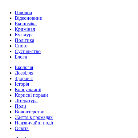
Головна
Відеоновини
Економіка
Кримінал
Культура
Політика
Спорт
Суспільство
Блоги
Екологія
Дозвілля
Здоров'я
Історія
Консультації
Корисні поради
Література
Події
Волонтерство
Життя в громадах
Надзвичайні події
Освіта