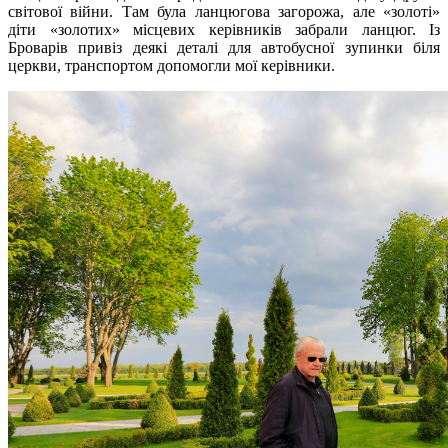
світової війни. Там була ланцюгова загорожа, але «золоті»
діти «золотих» місцевих керівників забрали ланцюг. Із
Броварів привіз деякі деталі для автобусної зупинки біля
церкви, транспортом допомогли мої керівники.