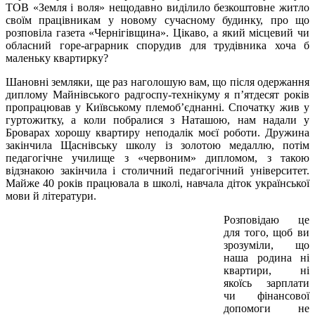
ТОВ «Земля і воля» нещодавно виділило безкоштовне житло
своїм працівникам у новому сучасному будинку, про що
розповіла газета «Чернігівщина». Цікаво, а який місцевий чи
обласний горе-аграрник спорудив для трудівника хоча б
маленьку квартирку?
Шановні земляки, ще раз наголошую вам, що після одержання
диплому Майнівського радгоспу-технікуму я п’ятдесят років
пропрацював у Київському племоб’єднанні. Спочатку жив у
гуртожитку, а коли побралися з Наташою, нам надали у
Броварах хорошу квартиру неподалік моєї роботи. Дружина
закінчила Щаснівську школу із золотою медаллю, потім
педагогічне училище з «червоним» дипломом, з такою
відзнакою закінчила і столичний педагогічний університет.
Майже 40 років працювала в школі, навчала діток української
мови й літератури.
Розповідаю це
для того, щоб ви
зрозуміли, що
наша родина ні
квартири, ні
якоїсь зарплати
чи фінансової
допомоги не