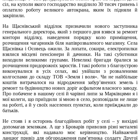
сіл, на куполи якого господарство виділило 30 тисяч гривень і
оплатило роботу великого автокрана, яким їх підняли й
закріпили.
На Щаснівський відділок призначили нового заступника
генерального директора, який з першого дня взявся за ремонт
контори відділку, наведення порядку коло приміщення,
розчищення чагарників біля напіврозваленого магазину. Села
Щаснівка і Осовець ожили. За лопати, сокири, електропилки
взялися місцеві пенсіонери й дачники. На такі суботники
виходили великими групами. Невеликі бригади бралися за
розчищення придорожніх заростів. І такі роботи з благоустрою
виконувалися в усіх селах, які увійшли з розваленими
колгоспами до складу ТОВ «Земля і воля». Чи не найбільше
коштів витрачалося на відродження забур’янених земель і
ремонт та будівництво нових доріг асфальтом власного заводу.
Про побачене в нашому селі й чарівні липи за Марківцями я і
мої колеги, що приїздили зі мною в село, розповідали не лише
на роботі, а й у своїх населених пунктах, коли приїжджали до
батьків.
Не стояв і я осторонь благодійних робіт у селі – у вихідні
допомагав землякам. А ще з Броварів привозив різні металеві
конструкції, які надавало моє керівництво. Найважчий
ланцюг привіз для обгородження пам’ятника солдату Другої