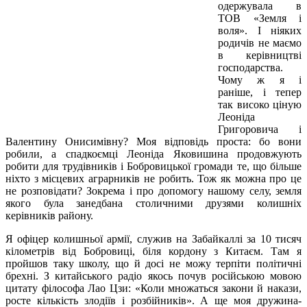
одержувала в
ТОВ «Земля і
воля». І ніяких
родичів не маємо
в керівництві
господарства.
Чому ж я і
раніше, і тепер
так високо ціную
Леоніда
Григоровича і
Валентину Онисимівну? Моя відповідь проста: бо вони
робили, а спадкоємці Леоніда Яковишина продовжують
робити для трудівників і Бобровицької громади те, що більше
ніхто з місцевих аграрників не робить. Тож як можна про це
не розповідати? Зокрема і про допомогу нашому селу, земля
якого була занедбана столичними друзями колишніх
керівників району.
Я офіцер колишньої армії, служив на Забайкаллі за 10 тисяч
кілометрів від Бобровиці, біля кордону з Китаєм. Там я
пройшов таку школу, що й досі не можу терпіти політичні
брехні. З китайського радіо якось почув російською мовою
цитату філософа Лао Цзи: «Коли множаться закони й накази,
росте кількість злодіїв і розбійників». А ще моя дружина-