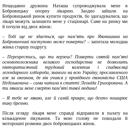
Нещодавно дружина Наташа супроводжувала мене в
Бобровицьку опорну лікарню. Заодно зайшли на
Бобровицький ринок купити продуктів, бо здогадувалися, що
лікарі можуть залишити мене у стаціонарі. Саме на ринку ми
й почули від двох жінок:
– Тобі ще не здається, що пам’ять про Яковишина на
Бобровиччині поступово може померти?
– запитала молодша
жінка старшу подругу.
– Перехрестись, що ти верзеш? Померти святій пам’яті
основоположника великого господарства не дозволить
півторатисячний трудовий колектив і спадкоємці
легендарного хлібороба, знаного на всю Україну, прославленого
аж за океаном, де він учився у провідного економіста США
Недількевича – сама читала в статті Леоніда Григоровича. А
ти лякаєш мене смертю пам’яті такої людини!
– Я тебе не лякаю, але й самій прикро, що дехто поширює
таку брехню.
Після огляду лікаря мене справді відправили в палату на
кількаденне лікування. Та мою голову не покидали й
моторошні розмови двох бобровицьких жінок.