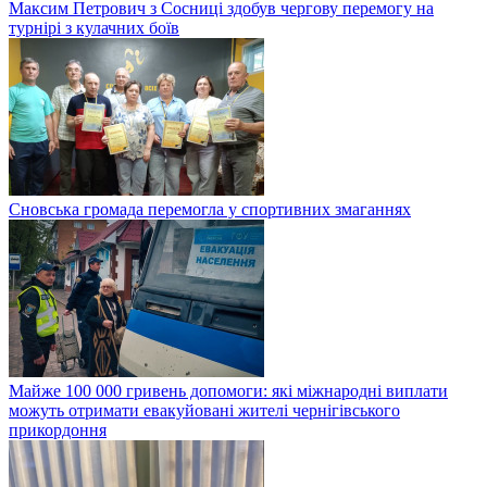
Максим Петрович з Сосниці здобув чергову перемогу на
турнірі з кулачних боїв
Сновська громада перемогла у спортивних змаганнях
Майже 100 000 гривень допомоги: які міжнародні виплати
можуть отримати евакуйовані жителі чернігівського
прикордоння