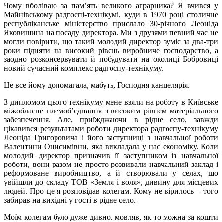
Чому вболіваю за пам’ять великого аграрника? Я вчився у
Майнівському радгоспі-технікумі, куди в 1970 році столичне
республіканське міністерство прислало 30-річного Леоніда
Яковишина на посаду директора. Ми з друзями певний час не
могли повірити, що такий молодий директор зуміє за два-три
роки підняти на високий рівень виробниче господарство, а
заодно розконсервувати й побудувати на околиці Бобровиці
новий сучасний комплекс радгоспу-технікуму.
Це все йому допомагала, мабуть, Господня канцелярія.
З дипломом цього технікуму мене взяли на роботу в Київське
міжобласне племоб’єднання з високим рівнем матеріального
забезпечення. Але, приїжджаючи в рідне село, завжди
цікавився результатами роботи директора радгоспу-технікуму
Леоніда Григоровича і його заступниці з навчальної роботи
Валентини Онисимівни, яка викладала у нас економіку. Коли
молодий директор призначив її заступником із навчальної
роботи, вони разом не просто розвивали навчальний заклад і
реформоване виробництво, а й створювали у селах, що
увійшли до складу ТОВ «Земля і воля», дивину для місцевих
людей. Про це я розповідав колегам. Кому не вірилось – того
забирав на вихідні у гості в рідне село.
Моїм колегам було дуже дивно, мовляв, як то можна за кошти