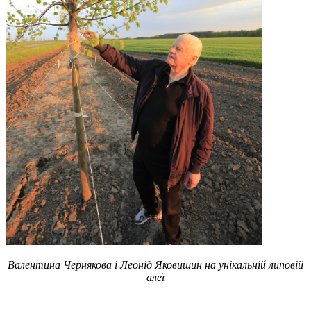
Валентина Чернякова і Леонід Яковишин на унікальній липовій
алеї