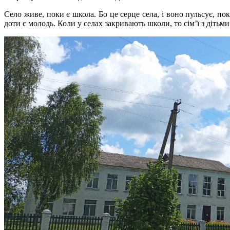
Село живе, поки є школа. Бо це серце села, і воно пульсує, пок
доти є молодь. Коли у селах закривають школи, то сім’ї з дітьми