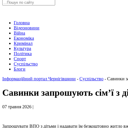
Головна
Відеоновини
Війна
Економіка
Кримінал
Культура
Політика
Спорт
Суспільство
Блоги
Інформаційний портал Чернігівщини
-
Суспільство
-
Савинки з
Савинки запрошують сім’ї з д
07 травня 2026 |
Запрошувати ВПО з дітьми і надавати їм безкоштовно житло вже