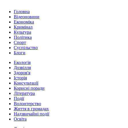
Головна
Відеоновини
Економіка
Кримінал
Культура
Політика
Спорт
Суспільство
Блоги
Екологія
Дозвілля
Здоров'я
Історія
Консультації
Корисні поради
Література
Події
Волонтерство
Життя в громадах
Надзвичайні події
Освіта