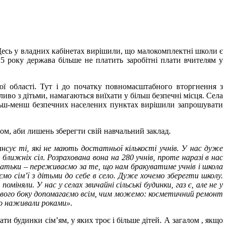
. Десь у владних кабінетах вирішили, що малокомплектні школи є
5 року держава більше не платить заробітні плати вчителям у
ої області. Тут і до початку повномасштабного вторгнення з
ливо з дітьми, намагаються виїхати у більш безпечні місця. Села
ільш-менш безпечних населених пунктах вирішили запрошувати
лом, аби лишень зберегти свій навчальний заклад.
нсує ті, які не мають достатньої кількості учнів. У нас дуже
 ближніх сіл. Розрахована вона на 280 учнів, проте наразі в нас
 батьки – переживаємо за те, що нам бракуватиме учнів і школа
о сім’ї з дітьми до себе в село. Дуже хочемо зберегти школу.
няли. У нас у селах звичайні сільські будинки, газ є, але не у
 свого боку допомагаємо всім, чим можемо: косметичний ремонт
що наживали роками».
ати будинки сім’ям, у яких троє і більше дітей. А загалом , якщо