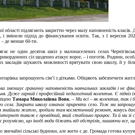
кої області підлягають закриттю через малу наповненість класів
і змінили підхід до фінансування освіти. Так, з 1 вересня 202
 – де менше 60-ти.
лягає не один десяток шкіл у малонаселених селах Чернігівськ
рикордонних сіл щоденно атакує ворог, – і поготів. Родини, особ
ьних закладів шукають можливості врятувати свою школу, й у б
ентарівка запрошують сім’ї з дітками. Обіцяють забезпечити жит
а зменшує граничну наповненість навчальних закладів і не фіна
ня. Дуже гарний і професійний педагогічний колектив. Є підвіз із
 ліцею
Тамара Миколаївна Вовк
. –
Ми всі – як колектив, так і
го села. Закрити школу означає приректи село. Тож ми запрошуєм
 знайшли житло, зробили там косметичний ремонт, комусь дах помі
 Інтернет також є провідний, який стабільно працює. Та й ми зі
ж розуміємо, що іноді люди біжать від обстрілів, лишаючи все, 
 то звичайні сільські будинки, але жити є де. Громада готова купув