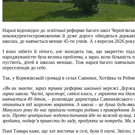
Наразі відповідно до освітньої реформи багато шкіл Чернігівсь
неконкурентоспроможними й дуже дорого обходяться державі, 
школах, де навчається менше 45-ти учнів. А з вересня 2026 року
І воно нібито й нічого, але виходить так, що закриттю під
народжуваністю була велика проблема, а зараз, коли більшість п
пустіють, дітей в школах меншає. Тож наразі багато навчал
переселенців до себе.
Так, у Корюківській громаді в селах Савинки, Хотіївка та Рейм
«Як ви знаєте, зараз триває реформа шкільної мережі. Держав
гарна школа. Чисті, просторі, світлі класи, є укриття та їдаль
навчається 49 діток,
– розповідає директорка Савинківського
опиниться під загрозою закриття. А школа – це душа будь-яко
Минулого року до нас приїхали чотири родини з прикордоння. Їм
всіх. Проте центральне водопостачання йде по кожній вулиці.
зробити, подвір’я привести до ладу, продукти за потреби. Ми 
Пані Тамара каже, що хат вистачає в селі, були б охочі. Звісно,