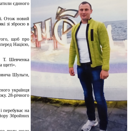
тратили єдиного
ці. Отож новий
кі зі зброєю в
того, щоб про
 перед Нацією,
. Т. Шевченка
а щиті».
овича Шульги,
сного українця
ку. 28-річного
і перебуває на
айору Збройних
ого люду щодо