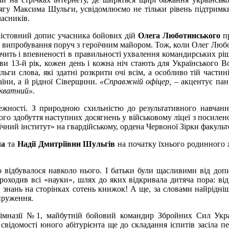
у Максима Шульги, усвідомлюємо не тільки рівень підтримки
часників.
змістовний допис учасника бойових дій
Олега Люботинського
п
в випробування поруч з героїчним майором. Тож, коли Олег Лю
ачить і впевненості в правильності ухвалення командирських рі
ви 13-й рік, кожен день і кожна ніч стають для Українського В
ги слова, які здатні розкрити очі всім, а особливо тій частині
аїни, а й рідної Сіверщини.
«Справжній офіцер,
– акцентує па
екватний».
жності. З природною схильністю до результативного навчання
го здобуття наступних досягнень у військовому ліцеї з посилен
ний інститут» на гвардійському, ордена Червоної Зірки факультет
ча
та
Надії Дмитріївни Шульгів
на початку їхнього родинного 
о відбувалося навколо нього. І батьки були щасливими від доп
роходив всі «науки», шлях до яких відкривала дитяча пора: ві
тя знань на сторінках сотень книжок! А ще, за словами найрідн
пруження.
гімназії №1, майбутній бойовий командир Збройних Сил Укра
відомості юного абітурієнта ще до складання іспитів засіла п