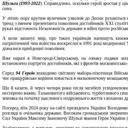
Шульги (1993-2022
). Справедливо, оскільки герой зростав у ці
сина.
У літню пору крутим вуличним узвозом до Десни рухаються н
тренд з іменем презентанта покоління достойників ХХІ столітт
руках відстоюють Незалежність держави в війні проти російськ
А коли запанує мир, про таких українців напишуть книжки
патріотичний чин воїнства воскреслої в 1991 році модернової 
дізналися прийдешні покоління.
Вже наразі в Новгороді-Сіверському, на ознаку подяки зах
встановлено портрети достойників, які з фронтів московитсько-у
Серед
94 Героїв
знаходимо світлину майора-піхотинця Війсь
чиє пращурівське коріння ховається в мальовничому козацькому
Що й казати, й через чотири роки після загибелі усвідомлюва
нестерпно важко. Талановитого військового, турботливого сина
земляка на початку щасливого подружнього життя з коханою
Посеред літа 2024 року на сайті президента України Володимира
розгляді в очільника держави. Високим громадським звернен
Сил України Максиму Івановичу Шульзі звання Героя України (
Знайомлячись з думками, емоціями та невеличкими меседжами