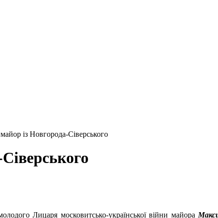
 майор із Новгорода-Сіверського
-Сіверського
 молодого Лицаря московитсько-української війни майора
Макс