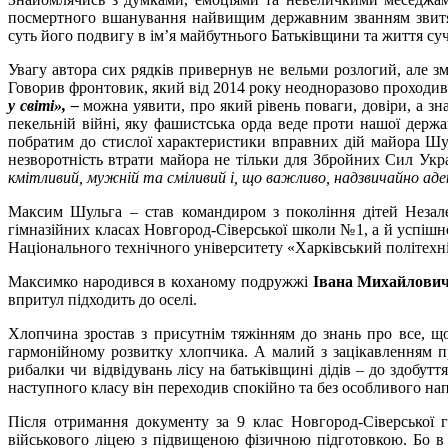
посмертного вшанування найвищим державним званням звитяг
суть його подвигу в ім’я майбутнього Батьківщини та життя су
Увагу автора сих рядків привернув не вельми розлогий, але 
Говорив фронтовик, який від 2014 року неодноразово проходи
у світі», –
можна уявити, про який рівень поваги, довіри, а зн
пекельній війні, яку фашистська орда веде проти нашої держа
побратим до стислої характеристики вправних дій майора Шуль
незворотність втрати майора не тільки для Збройних Сил Укр
кмітливий, мужній та сміливий і, що важливо, надзвичайно ад
Максим Шульга – став командиром з покоління дітей Незале
гімназійних класах Новгород-Сіверської школи №1, а й успішно
Національного технічного університету «Харківський політехніч
Максимко народився в коханому подружжі
Івана Михайлови
впритул підходить до оселі.
Хлопчина зростав з присутнім тяжінням до знань про все, щ
гармонійному розвитку хлопчика. А малий з зацікавленням п
рибалки чи відвідувань лісу на батьківщині дідів – до здобут
наступного класу він переходив спокійно та без особливого на
Після отримання документу за 9 клас Новгород-Сіверської 
військового ліцею з підвищеною фізичною підготовкою. Бо в с