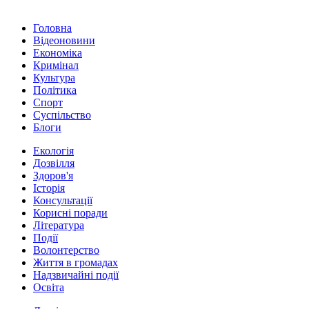
Головна
Відеоновини
Економіка
Кримінал
Культура
Політика
Спорт
Суспільство
Блоги
Екологія
Дозвілля
Здоров'я
Історія
Консультації
Корисні поради
Література
Події
Волонтерство
Життя в громадах
Надзвичайні події
Освіта