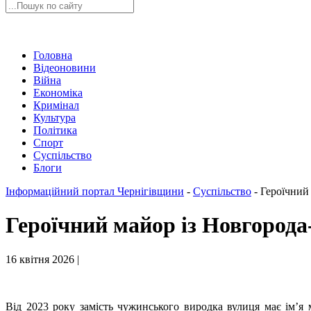
Головна
Відеоновини
Війна
Економіка
Кримінал
Культура
Політика
Спорт
Суспільство
Блоги
Інформаційний портал Чернігівщини
-
Суспільство
-
Героїчний
Героїчний майор із Новгорода
16 квітня 2026 |
Від 2023 року замість чужинського виродка вулиця має ім’я