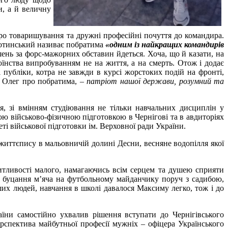
, а й величну
ро товаришування та дружні професійні почуття до командира.
ботинський називає побратима
«одним із найкращих командирів
шень за форс-мажорних обставин йдеться. Хоча, що й казати, на
оїнства випробуванням не на життя, а на смерть. Отож і додає
 публіки, котра не завжди в курсі жорстоких подій на фронті,
н Олег про побратима, –
патріот нашої держави, розумний та
, зі вмінням студіювання не тільки навчальних дисциплін у
ою військово-фізичною підготовкою в Чернігові та в авдиторіях
і військової підготовки ім. Верховної ради України.
життєпису в мальовничій долині Десни, весняне водопілля якої
итливості малого, намагаючись всім серцем та душею сприяти
д буцання м’яча на футбольному майданчику поруч з садибою,
іших людей, навчання в школі давалося Максиму легко, тож і до
їни самостійно ухвалив рішення вступати до Чернігівського
ерспектива майбутньої професії мужніх – офіцера Українського