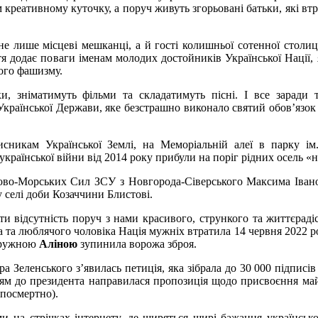
м креативному куточку, а поруч живуть згорьовані батьки, які в
е лише місцеві мешканці, а й гості колишньої сотенної столи
я додає поваги іменам молодих достойників Української Нації, я
ого фашизму.
, зніматимуть фільми та складатимуть пісні. І все заради 
Української Держави, яке безстрашно виконало святий обов’язок
исникам Української Землі, на Меморіальній алеї в парку ім
країнської війни від 2014 року прибули на поріг рідних осель «н
ково-Морських Сил ЗСУ з Новгорода-Сіверського Максима Іван
 селі доби Козаччини Блистові.
ти відсутність поруч з нами красивого, стрункого та життєраді
 та люблячого чоловіка Нація мужніх втратила 14 червня 2022 ро
 дружною
Аліною
зупинила ворожа зброя.
 Зеленського з’явилась петиція, яка зібрала до 30 000 підписів 
ням до президента направилася пропозиція щодо присвоєння м
посмертно).
 на стрічках інтернету, де ширяться щирі бажання українськ