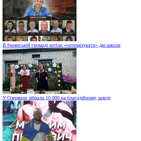
В Ічнянській громаді хотіли «оптимізувати» дві школи
У Озерянах зібрали 10 000 на благодійному заході