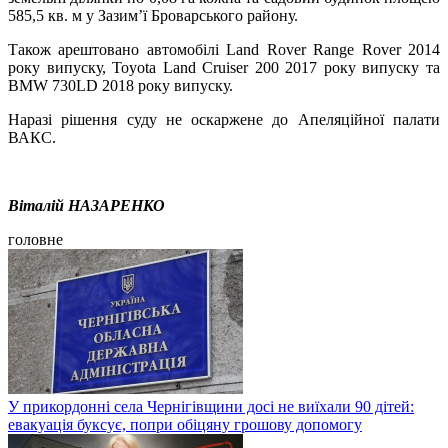
585,5 кв. м у Зазим’ї Броварського району.
Також арештовано автомобілі Land Rover Range Rover 2014
року випуску, Toyota Land Cruiser 200 2017 року випуску та
BMW 730LD 2018 року випуску.
Наразі рішення суду не оскаржене до Апеляційної палати
ВАКС.
Віталій НАЗАРЕНКО
головне
У прикордонні села Чернігівщини досі не виїхали 90 дітей:
евакуація буксує, попри обіцяну грошову допомогу