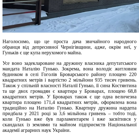
Наголосимо, що це проста дача звичайного народного
обранця від депресивної Чернігівщини, адже, окрім неї, у
Гуньків є ще купа нерухомого майна.
Усе воно задеклароване на дружину власника депутатського
мандата Наталію Гунько. Зокрема, вона володіє житловим
будинком в селі Гоголів Броварського району площею 220
квадратних метрів і вартістю 2 мільйони 935 тисяч гривень.
Також у спільній власності Наталії Гунько, її сина Костянтина
та ще двох громадян є квартира у Броварах, площею 68,8
квадратних метрів. У Броварах також є ще одна величезна
квартира площею 171,4 квадратних метрів, оформлена вона
традиційно на Наталію Гунько. Квартиру дружина нардепа
придбала у 2021 році за 3,6 мільйона гривень – тобто тоді,
коли Гунько вже був парламентарем і вже засвітився у
скандалах із землями та майном підприємств Національної
академії аграрних наук України.