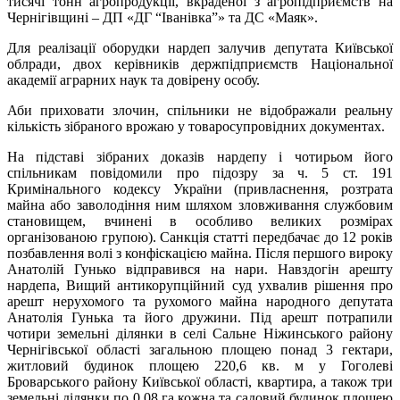
тисячі тонн агропродукції, вкраденої з агропідприємств на
Чернігівщині – ДП «ДГ “Іванівка”» та ДС «Маяк».
Для реалізації оборудки нардеп залучив депутата Київської
облради, двох керівників держпідприємств Національної
академії аграрних наук та довірену особу.
Аби приховати злочин, спільники не відображали реальну
кількість зібраного врожаю у товаросупровідних документах.
На підставі зібраних доказів нардепу і чотирьом його
спільникам повідомили про підозру за ч. 5 ст. 191
Кримінального кодексу України (привласнення, розтрата
майна або заволодіння ним шляхом зловживання службовим
становищем, вчинені в особливо великих розмірах
організованою групою). Санкція статті передбачає до 12 років
позбавлення волі з конфіскацією майна. Після першого вироку
Анатолій Гунько відправився на нари. Навздогін арешту
нардепа, Вищий антикорупційний суд ухвалив рішення про
арешт нерухомого та рухомого майна народного депутата
Анатолія Гунька та його дружини. Під арешт потрапили
чотири земельні ділянки в селі Сальне Ніжинського району
Чернігівської області загальною площею понад 3 гектари,
житловий будинок площею 220,6 кв. м у Гоголеві
Броварського району Київської області, квартира, а також три
земельні ділянки по 0,08 га кожна та садовий будинок площею