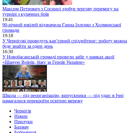
Максим Петрович з Сосниці здобув чергову перемогу на
турнірі з кулачних боїв
19:41
90-річний ювілей відзначила Ганна Іллєнко з Холминської
громади
19:18
У Чернігові проведуть кар’єрний спіддейтинг: роботу можна
буде знайти за один день
16:30
У Новобасанській громаді провели забіг у рамках акції
«Шаную Воїнів, біжу за Героїв України»
Школа — під реорганізацію, випускники — під удар: в Ічні
намагалися перекроїти освітню мережу
Чернігів
Ніжин
Прилуки
Бахмач
Бобровиця