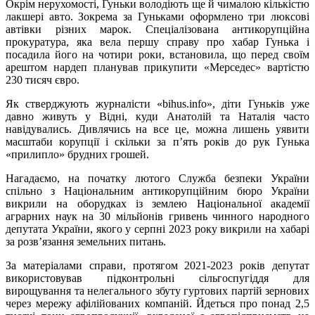
Окрім нерухомості, Гуньки володіють ще й чималою кількістю
лакшері авто. Зокрема за Гуньками оформлено три люксові
автівки різних марок. Спеціалізована антикорупційна
прокуратура, яка вела першу справу про хабар Гунька і
посадила його на чотири роки, встановила, що перед своїм
арештом нардеп планував прикупити «Мерседес» вартістю
230 тисяч євро.
Як стверджують журналісти «bihus.info», діти Гуньків уже
давно живуть у Відні, куди Анатолій та Наталія часто
навідувались. Дивлячись на все це, можна лишень уявити
масштаби корупції і скільки за п’ять років до рук Гунька
«прилипло» брудних грошей.
Нагадаємо, на початку лютого Служба безпеки України
спільно з Національним антикорупційним бюро України
викрили на оборудках із землею Національної академії
аграрних наук на 30 мільйонів гривень чинного народного
депутата України, якого у серпні 2023 року викрили на хабарі
за розв’язання земельних питань.
За матеріалами справи, протягом 2021-2023 років депутат
використовував підконтрольні сільгоспугіддя для
вирощування та нелегального збуту гуртових партій зернових
через мережу афілійованих компаній. Йдеться про понад 2,5