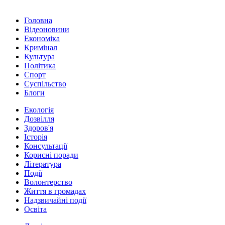
Головна
Відеоновини
Економіка
Кримінал
Культура
Політика
Спорт
Суспільство
Блоги
Екологія
Дозвілля
Здоров'я
Історія
Консультації
Корисні поради
Література
Події
Волонтерство
Життя в громадах
Надзвичайні події
Освіта