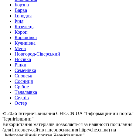
Борзна
Варва
Городня
Ічня
Козелець
Короп
Корюківка
Куликівка
Мена
Новгород-Сіверський
Носівка
Ріпки
Семенівка
Сновськ
Сосниця
Срібне
Талалаївка
Седнів
Остер
© 2026 Інтернет-видання CHE.CN.UA "Інформаційний портал
Чернiгiвщини"
Використання матеріалів дозволяється за наявності посилання
(для інтернет-сайтів гіперпосилання http://che.cn.ua) на
"Інформаційний портал Чернiгiвщини"