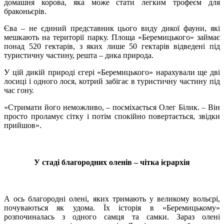
домашня корова, яка може стати легким трофеєм для
браконьєрів.
Єва – не єдиний представник цього виду дикої фауни, які
мешкають на території парку. Площа «Беремицького» займає
понад 520 гектарів, з яких лише 50 гектарів відведені під
туристичну частину, решта – дика природа.
У цій дикій природі єгері «Беремицького» нарахували ще дві
лосиці і одного лося, котрий забігає в туристичну частину під
час гону.
«Стримати його неможливо, – посміхається Олег Білик. – Він
просто проламує сітку і потім спокійно повертається, звідки
прийшов».
У стаді благородних оленів – чітка ієрархія
А ось благородні олені, яких тримають у великому вольєрі,
почуваються як удома. Їх історія в «Беремицькому»
розпочиналась з одного самця та самки. Зараз олені