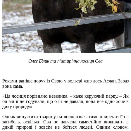
Олег Білик та п’ятирічна лосиця Єва
Роками раніше поруч із Євою у вольєрі жив лось Аслан. Зараз
вона сама.
«Ця лосиця порівняно невелика, – каже керуючий парку. – Як
би ми її не годували, що б їй не давали, вона все одно хоче в
дику природу».
Однак випустити тварину на волю означатиме приректи її на
загибель, оскільки Єва не навчена самостійно виживати в
дикій природі і зовсім не боїться людей. Одним словом,