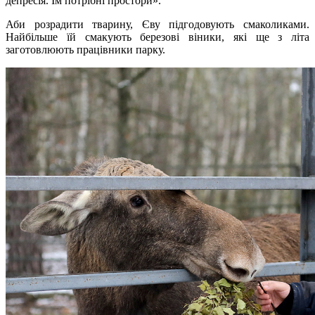
депресія. Їм потрібні простори».
Аби розрадити тварину, Єву підгодовують смаколиками.
Найбільше їй смакують березові віники, які ще з літа
заготовлюють працівники парку.