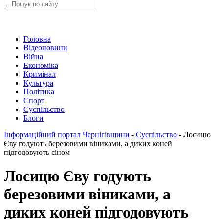
Головна
Відеоновини
Війна
Економіка
Кримінал
Культура
Політика
Спорт
Суспільство
Блоги
Інформаційний портал Чернігівщини
-
Суспільство
-
Лосицю
Єву годують березовими віниками, а диких коней
підгодовують сіном
Лосицю Єву годують
березовими віниками, а
диких коней підгодовують