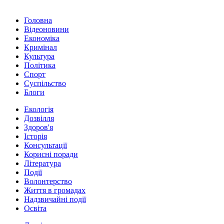
Головна
Відеоновини
Економіка
Кримінал
Культура
Політика
Спорт
Суспільство
Блоги
Екологія
Дозвілля
Здоров'я
Історія
Консультації
Корисні поради
Література
Події
Волонтерство
Життя в громадах
Надзвичайні події
Освіта