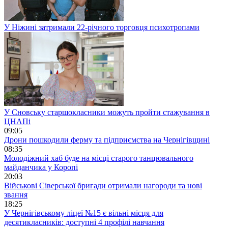
У Ніжині затримали 22-річного торговця психотропами
У Сновську старшокласники можуть пройти стажування в
ЦНАПі
09:05
Дрони пошкодили ферму та підприємства на Чернігівщині
08:35
Молодіжний хаб буде на місці старого танцювального
майданчика у Коропі
20:03
Військові Сіверської бригади отримали нагороди та нові
звання
18:25
У Чернігівському ліцеї №15 є вільні місця для
десятикласників: доступні 4 профілі навчання