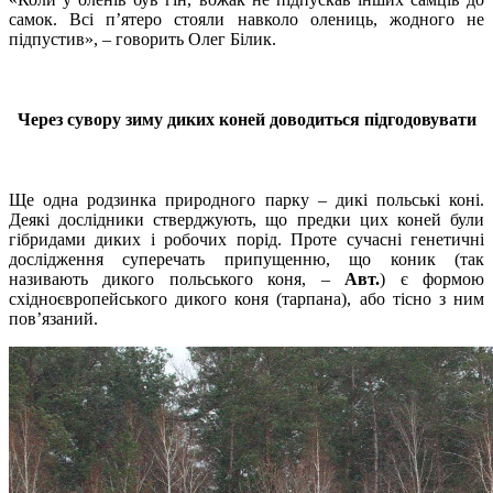
самок. Всі п’ятеро стояли навколо олениць, жодного не
підпустив», – говорить Олег Білик.
Через сувору зиму диких коней доводиться підгодовувати
Ще одна родзинка природного парку – дикі польські коні.
Деякі дослідники стверджують, що предки цих коней були
гібридами диких і робочих порід. Проте сучасні генетичні
дослідження суперечать припущенню, що коник (так
називають дикого польського коня, –
Авт.
) є формою
східноєвропейського дикого коня (тарпана), або тісно з ним
пов’язаний.