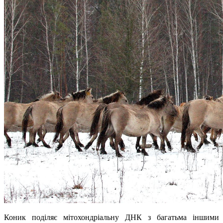
Коник поділяє мітохондріальну ДНК з багатьма іншими