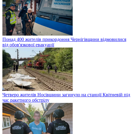
Понад 400 жителів прикордоння Чернігівщини відмовилися
від обов'язкової евакуації
Четверо жителів Носівщини загинуло на станції Квітневій під
час ракетного обстрілу