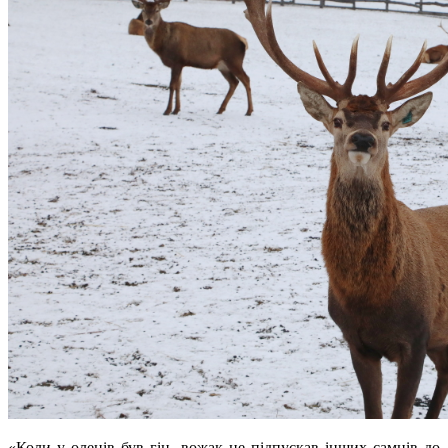
«Коли у оленів був гін, вожак не підпускав інших самців до