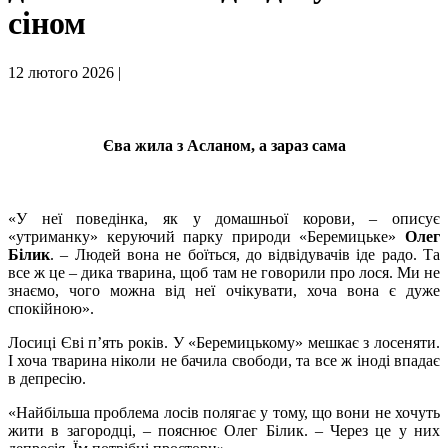
сіном
12 лютого 2026 |
Єва жила з Асланом, а зараз сама
«У неї поведінка, як у домашньої корови, – описує
«утриманку» керуючий парку природи «Беремицьке»
Олег
Білик
. – Людей вона не боїться, до відвідувачів іде радо. Та
все ж це – дика тварина, щоб там не говорили про лося. Ми не
знаємо, чого можна від неї очікувати, хоча вона є дуже
спокійною».
Лосиці Єві п’ять років. У «Беремицькому» мешкає з лосеняти.
І хоча тварина ніколи не бачила свободи, та все ж іноді впадає
в депресію.
«Найбільша проблема лосів полягає у тому, що вони не хочуть
жити в загородці, – пояснює Олег Білик. – Через це у них