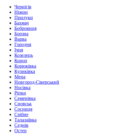
Чернігів
Ніжин
Прилуки
Бахмач
Бобровиця
Борзна
Варва
Городня
Ічня
Козелець
Короп
Корюківка
Куликівка
Мена
Новгород-Сіверський
Носівка
Ріпки
Семенівка
Сновськ
Сосниця
Срібне
Талалаївка
Седнів
Остер