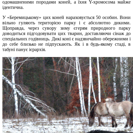
одомашненими породами коней, а їхня Y-хромосома майже
ідентична.
У «Беремицькому» цих коней нараховується 50 особин. Вони
вільно гуляють територією парку і є абсолютно дикими.
Щоправда, через сувору зиму єгерям природного парку
доводиться підгодовувати цих тварин, доставляючи сінаж до
спеціальних годівниць. Дикі коні є надзвичайно обережними і
до себе близько не підпускають. Як і в будь-якому стаді, в
табуні панує ієрархія.