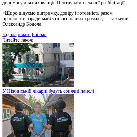
допомогу для вихованців Центру комплексної реабілітації.
«Щиро цінуємо підтримку, довіру і готовність разом
працювати заради майбутнього наших громад», — зазначив
Олександр Кодола.
кодола
ніжин
Ропажі
Читайте також
У Ніжинській лікарні будуть сонячні панелі