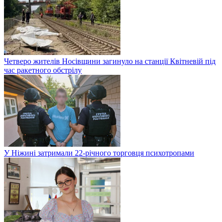
Четверо жителів Носівщини загинуло на станції Квітневій під
час ракетного обстрілу
У Ніжині затримали 22-річного торговця психотропами