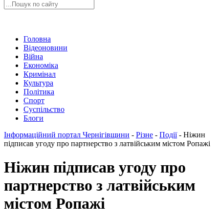
Головна
Відеоновини
Війна
Економіка
Кримінал
Культура
Політика
Спорт
Суспільство
Блоги
Інформаційний портал Чернігівщини
-
Різне
-
Події
-
Ніжин
підписав угоду про партнерство з латвійським містом Ропажі
Ніжин підписав угоду про
партнерство з латвійським
містом Ропажі