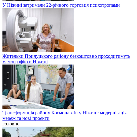
У Ніжині затримали 22-річного торговця психотропами
Жительки Прилуцького району безкоштовно проходитимуть
мамографію в Ніжині
Трансформація району Космонавтів у Ніжині: модернізація
мереж та нові проєкти
головне