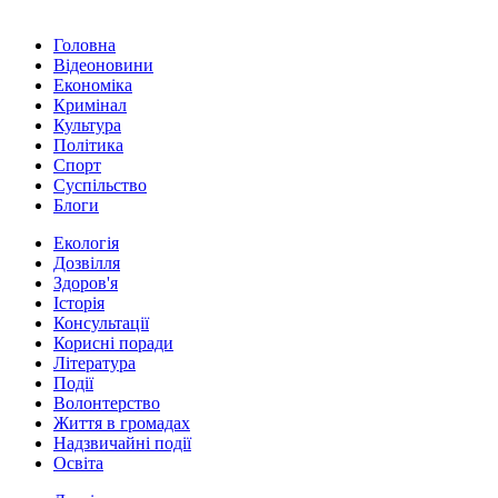
Головна
Відеоновини
Економіка
Кримінал
Культура
Політика
Спорт
Суспільство
Блоги
Екологія
Дозвілля
Здоров'я
Історія
Консультації
Корисні поради
Література
Події
Волонтерство
Життя в громадах
Надзвичайні події
Освіта