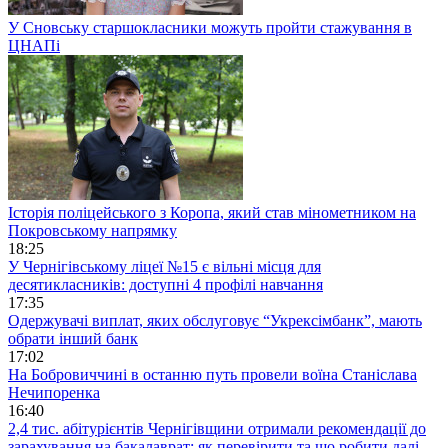
У Сновську старшокласники можуть пройти стажування в
ЦНАПі
Історія поліцейського з Коропа, який став мінометником на
Покровському напрямку
18:25
У Чернігівському ліцеї №15 є вільні місця для
десятикласників: доступні 4 профілі навчання
17:35
Одержувачі виплат, яких обслуговує “Укрексімбанк”, мають
обрати інший банк
17:02
На Бобровиччині в останню путь провели воїна Станіслава
Нечипоренка
16:40
2,4 тис. абітурієнтів Чернігівщини отримали рекомендації до
зарахування на бакалаврат: як перевірити та що робити далі