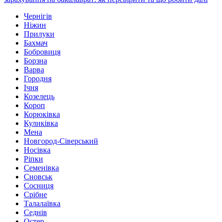
Чернігів
Ніжин
Прилуки
Бахмач
Бобровиця
Борзна
Варва
Городня
Ічня
Козелець
Короп
Корюківка
Куликівка
Мена
Новгород-Сіверський
Носівка
Ріпки
Семенівка
Сновськ
Сосниця
Срібне
Талалаївка
Седнів
Остер