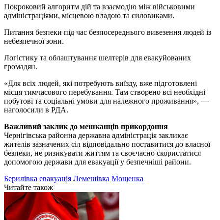
Покроковий алгоритм дій та взаємодію між військовими
адміністраціями, місцевою владою та силовиками.
Питання безпеки під час безпосереднього вивезення людей із
небезпечної зони.
Логістику та облаштування шелтерів для евакуйованих
громадян.
«Для всіх людей, які потребують виїзду, вже підготовлені
місця тимчасового перебування. Там створено всі необхідні
побутові та соціальні умови для належного проживання», —
наголосили в РДА.
Важливий заклик до мешканців прикордоння
Чернігівська районна державна адміністрація закликає
жителів зазначених сіл відповідально поставитися до власної
безпеки, не ризикувати життям та своєчасно скористатися
допомогою держави для евакуації у безпечніші райони.
Берилівка
евакуація
Лемешівка
Мощенка
Читайте також