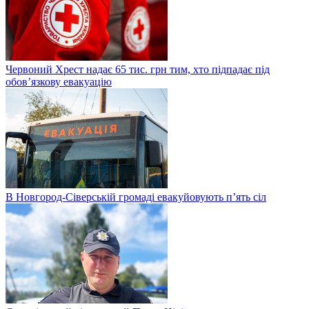
Червоний Хрест надає 65 тис. грн тим, хто підпадає під
обовʼязкову евакуацію
В Новгород-Сіверській громаді евакуйовують п’ять сіл