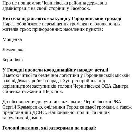
Про це повідомляє Чернігівська районна державна
адміністрація на своїй сторінці у Facebook.
Які села підлягають евакуації у Городнянській громаді
Наразі обов’язкове переміщення громадян оголошено для
жителів трьох прикордонних населених пунктів:
Мощенка
Лемешівка
Берилівка
У Городні провели координаційну нараду: деталі
З метою чіткої та безпечної логістики у Городнянській міській
раді відбулася робоча нарада. Зустріч пройшла під
керівництвом заступників голови Чернігівської ОДА Дмитра
Синенка та Жанни Шерстюк.
До обговорення долучилися начальник Чернігівської РВА
Сергій Крамаренко, очільники Городнянської громади, а також
представники ДСНС, Національної поліції та інших
залучених відомств.
Головні питання, які затвердили на нараді: