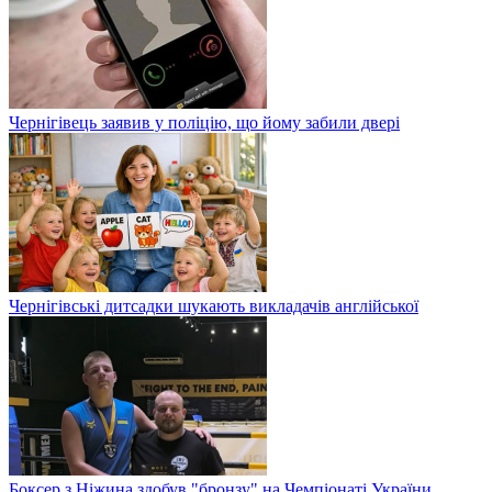
Чернігівець заявив у поліцію, що йому забили двері
Чернігівські дитсадки шукають викладачів англійської
Боксер з Ніжина здобув "бронзу" на Чемпіонаті України