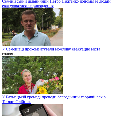
Семенівський дільничний Петро Нікітенко допомагає людям
евакуюватися з прикордоння
У Семенівці прокоментували можливу евакуацію міста
головне
У Бахмацькій громаді проведи благодійний творчий вечір
Тетяни Олійник