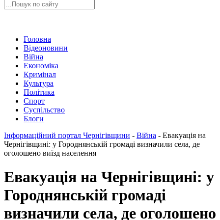
Головна
Відеоновини
Війна
Економіка
Кримінал
Культура
Політика
Спорт
Суспільство
Блоги
Інформаційний портал Чернігівщини
-
Війна
-
Евакуація на
Чернігівщині: у Городнянській громаді визначили села, де
оголошено виїзд населення
Евакуація на Чернігівщині: у
Городнянській громаді
визначили села, де оголошено