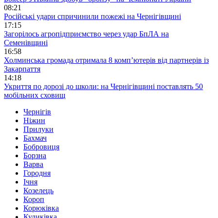
08:21
Російські удари спричинили пожежі на Чернігівщині
17:15
Загорілось агропідприємство через удар БпЛА на
Семенівщині
16:58
Холминська громада отримала 8 комп’ютерів від партнерів із
Закарпаття
14:18
Укриття по дорозі до школи: на Чернігівщині поставлять 50
мобільних сховищ
Чернігів
Ніжин
Прилуки
Бахмач
Бобровиця
Борзна
Варва
Городня
Ічня
Козелець
Короп
Корюківка
Куликівка