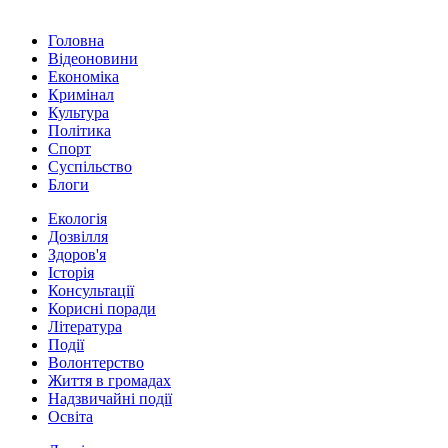
Головна
Відеоновини
Економіка
Кримінал
Культура
Політика
Спорт
Суспільство
Блоги
Екологія
Дозвілля
Здоров'я
Історія
Консультації
Корисні поради
Література
Події
Волонтерство
Життя в громадах
Надзвичайні події
Освіта