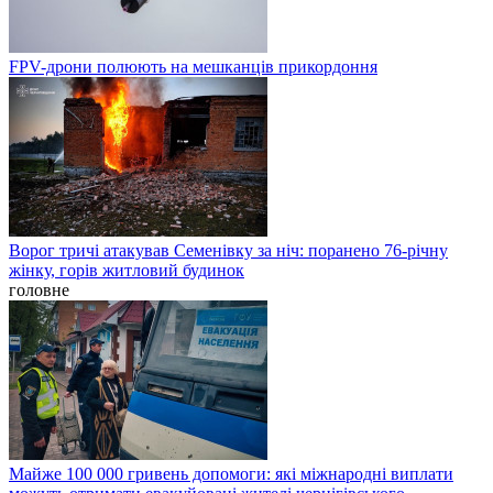
FPV-дрони полюють на мешканців прикордоння
Ворог тричі атакував Семенівку за ніч: поранено 76-річну
жінку, горів житловий будинок
головне
Майже 100 000 гривень допомоги: які міжнародні виплати