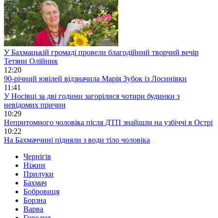
У Бахмацькій громаді провели благодійний творчий вечір
Тетяни Олійник
12:20
90-річний ювілей відзначила Марія Зубок із Лосинівки
11:41
У Носівці за дві години загорілися чотири будинки з
невідомих причин
10:29
Непритомного чоловіка після ДТП знайшли на узбіччі в Острі
10:22
На Бахмаччині підняли з води тіло чоловіка
Чернігів
Ніжин
Прилуки
Бахмач
Бобровиця
Борзна
Варва
Городня