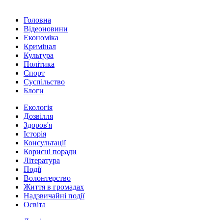
Головна
Відеоновини
Економіка
Кримінал
Культура
Політика
Спорт
Суспільство
Блоги
Екологія
Дозвілля
Здоров'я
Історія
Консультації
Корисні поради
Література
Події
Волонтерство
Життя в громадах
Надзвичайні події
Освіта