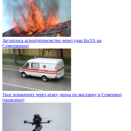
Загорілось агропідприємство через удар БпЛА на
Семенівщині
Троє поранених через атаку дрона по магазину в Семенівці
(оновлено)