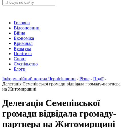
Головна
Відеоновини
Війна
Економіка
Кримінал
Культура
Політика
Спорт
Суспільство
Блоги
Інформаційний портал Чернігівщини
-
Різне
-
Події
-
Делегація Семенівської громади відвідала громаду-партнера
на Житомирщині
Делегація Семенівської
громади відвідала громаду-
партнера на Житомирщині