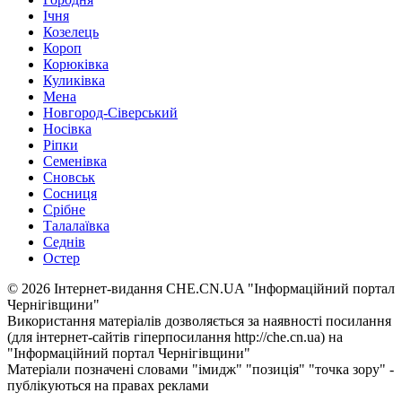
Ічня
Козелець
Короп
Корюківка
Куликівка
Мена
Новгород-Сіверський
Носівка
Ріпки
Семенівка
Сновськ
Сосниця
Срібне
Талалаївка
Седнів
Остер
© 2026 Інтернет-видання CHE.CN.UA "Інформаційний портал
Чернiгiвщини"
Використання матеріалів дозволяється за наявності посилання
(для інтернет-сайтів гіперпосилання http://che.cn.ua) на
"Інформаційний портал Чернiгiвщини"
Матеріали позначені словами "імидж" "позиція" "точка зору" -
публікуються на правах реклами