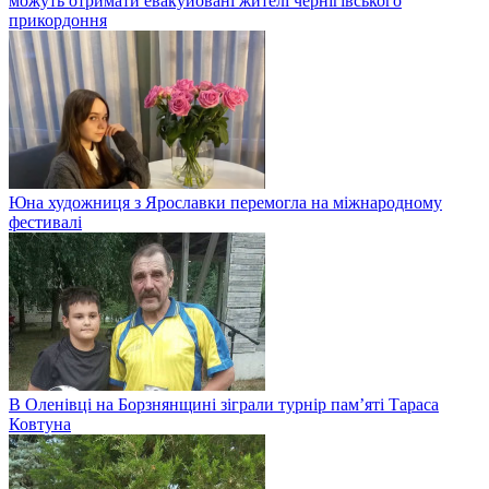
можуть отримати евакуйовані жителі чернігівського
прикордоння
Юна художниця з Ярославки перемогла на міжнародному
фестивалі
В Оленівці на Борзнянщині зіграли турнір пам’яті Тараса
Ковтуна