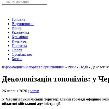
Головна
Відеоновини
Війна
Економіка
Кримінал
Культура
Політика
Спорт
Суспільство
Блоги
Інформаційний портал Чернігівщини
-
Різне
-
Події
-
Деколоніз
Деколонізація топонімів: у Ч
26 червня 2026 |
admin
У Чернігівській міській територіальній громаді офіційно зм
обласної військової адміністрації.