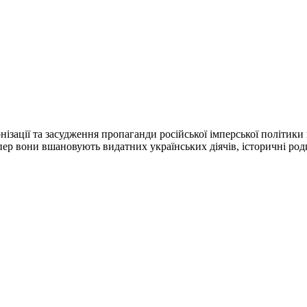
ізації та засудження пропаганди російської імперської політики в
ер вони вшановують видатних українських діячів, історичні роди