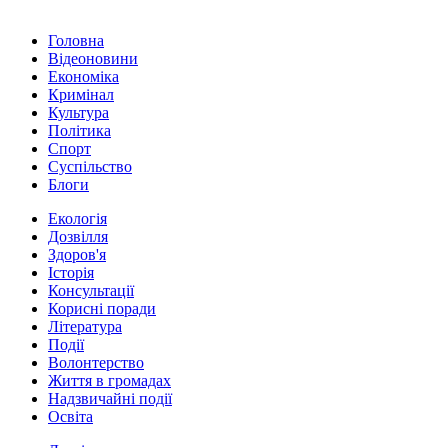
Головна
Відеоновини
Економіка
Кримінал
Культура
Політика
Спорт
Суспільство
Блоги
Екологія
Дозвілля
Здоров'я
Історія
Консультації
Корисні поради
Література
Події
Волонтерство
Життя в громадах
Надзвичайні події
Освіта