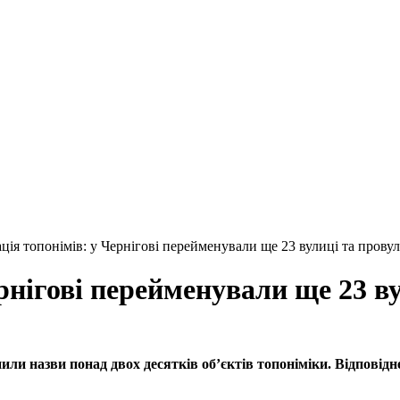
ація топонімів: у Чернігові перейменували ще 23 вулиці та про
ернігові перейменували ще 23
інили назви понад двох десятків об’єктів топоніміки. Відпові