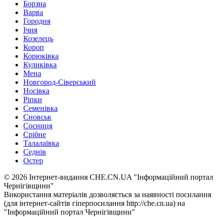
Борзна
Варва
Городня
Ічня
Козелець
Короп
Корюківка
Куликівка
Мена
Новгород-Сіверський
Носівка
Ріпки
Семенівка
Сновськ
Сосниця
Срібне
Талалаївка
Седнів
Остер
© 2026 Інтернет-видання CHE.CN.UA "Інформаційний портал
Чернiгiвщини"
Використання матеріалів дозволяється за наявності посилання
(для інтернет-сайтів гіперпосилання http://che.cn.ua) на
"Інформаційний портал Чернiгiвщини"