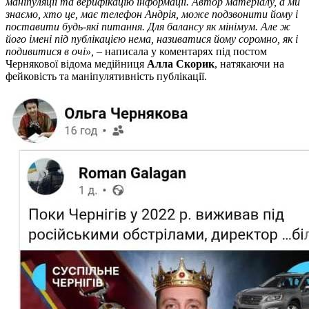
маніпуляції та верифікацію інформації. Автор матеріалу, а ми
знаємо, хто це, має телефон Андрія, може подзвонити йому і
поставити будь-які питання. Для балансу як мінімум. Але ж
його імені під публікацією нема, називатися йому соромно, як і
подивитися в очі»,
– написала у коментарях під постом
Чернякової відома медійниця
Алла Скорик
, натякаючи на
фейковість та маніпулятивність публікації.