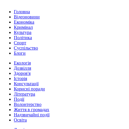
Головна
Відеоновини
Економіка
Кримінал
Культура
Політика
Спорт
Суспільство
Блоги
Екологія
Дозвілля
Здоров'я
Історія
Консультації
Корисні поради
Література
Події
Волонтерство
Життя в громадах
Надзвичайні події
Освіта