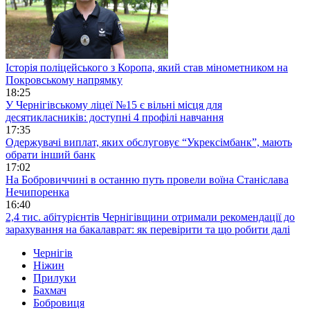
Історія поліцейського з Коропа, який став мінометником на
Покровському напрямку
18:25
У Чернігівському ліцеї №15 є вільні місця для
десятикласників: доступні 4 профілі навчання
17:35
Одержувачі виплат, яких обслуговує “Укрексімбанк”, мають
обрати інший банк
17:02
На Бобровиччині в останню путь провели воїна Станіслава
Нечипоренка
16:40
2,4 тис. абітурієнтів Чернігівщини отримали рекомендації до
зарахування на бакалаврат: як перевірити та що робити далі
Чернігів
Ніжин
Прилуки
Бахмач
Бобровиця