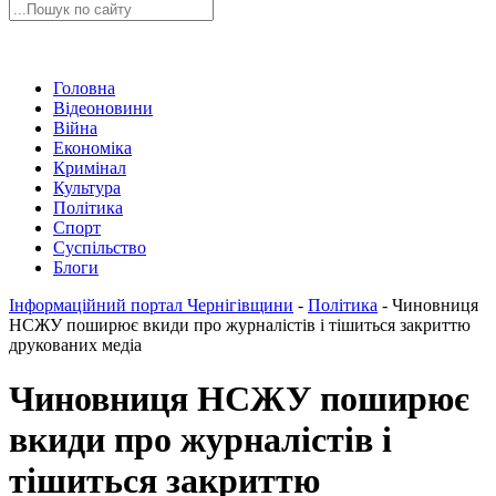
Головна
Відеоновини
Війна
Економіка
Кримінал
Культура
Політика
Спорт
Суспільство
Блоги
Інформаційний портал Чернігівщини
-
Політика
-
Чиновниця
НСЖУ поширює вкиди про журналістів і тішиться закриттю
друкованих медіа
Чиновниця НСЖУ поширює
вкиди про журналістів і
тішиться закриттю