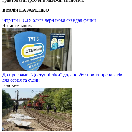
грантодавці зроблять належні висновки.
Віталій НАЗАРЕНКО
інтриги
НСЗУ
ольга чернякова
скандал
фейки
Читайте також
До програми “Доступні ліки” додано 260 нових препаратів
для серця та судин
головне