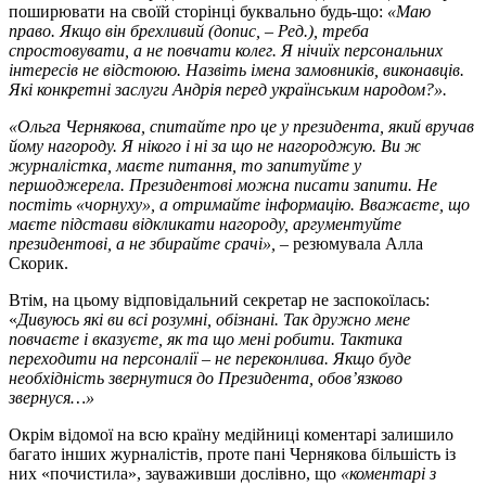
поширювати на своїй сторінці буквально будь-що:
«Маю
право. Якщо він брехливий (допис, – Ред.), треба
спростовувати, а не повчати колег. Я нічиїх персональних
інтересів не відстоюю. Назвіть імена замовників, виконавців.
Які конкретні заслуги Андрія перед українським народом?».
«Ольга Чернякова, спитайте про це у президента, який вручав
йому нагороду. Я нікого і ні за що не нагороджую. Ви ж
журналістка, маєте питання, то запитуйте у
першоджерела. Президентові можна писати запити. Не
постіть «чорнуху», а отримайте інформацію. Вважаєте, що
маєте підстави відкликати нагороду, аргументуйте
президентові, а не збирайте срачі»,
– резюмувала Алла
Скорик.
Втім, на цьому відповідальний секретар не заспокоїлась:
«
Дивуюсь які ви всі розумні, обізнані. Так дружно мене
повчаєте і вказуєте, як та що мені робити. Тактика
переходити на персоналії – не переконлива. Якщо буде
необхідність звернутися до Президента, обов’язково
звернуся…»
Окрім відомої на всю країну медійниці коментарі залишило
багато інших журналістів, проте пані Чернякова більшість із
них «почистила», зауваживши дослівно, що
«коментарі з