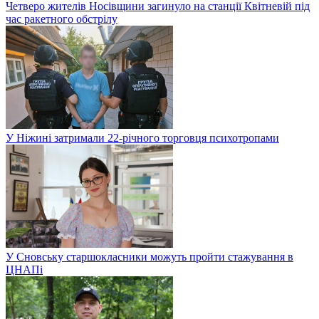
Четверо жителів Носівщини загинуло на станції Квітневій під
час ракетного обстрілу
У Ніжині затримали 22-річного торговця психотропами
У Сновську старшокласники можуть пройти стажування в
ЦНАПі