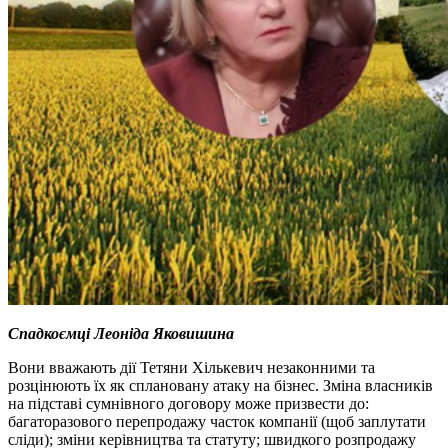
Спадкоємці Леоніда Яковишина
Вони вважають дії Тетяни Хількевич незаконними та
розцінюють їх як сплановану атаку на бізнес. Зміна власників
на підставі сумнівного договору може призвести до:
багаторазового перепродажу часток компанії (щоб заплутати
сліди); зміни керівництва та статуту; швидкого розпродажу