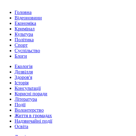
Головна
Відеоновини
Економіка
Кримінал
Культура
Політика
Спорт
Суспільство
Блоги
Екологія
Дозвілля
Здоров'я
Історія
Консультації
Корисні поради
Література
Події
Волонтерство
Життя в громадах
Надзвичайні події
Освіта