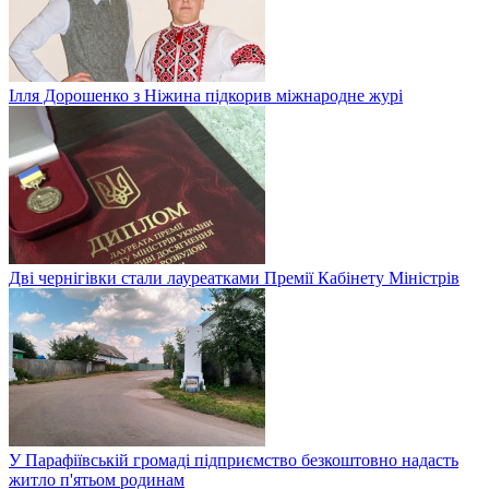
Ілля Дорошенко з Ніжина підкорив міжнародне журі
Дві чернігівки стали лауреатками Премії Кабінету Міністрів
У Парафіївській громаді підприємство безкоштовно надасть
житло п'ятьом родинам