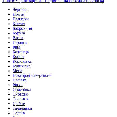
У лісах Чернігівщини – надзвичайна пожежна небезпека
Чернігів
Ніжин
Прилуки
Бахмач
Бобровиця
Борзна
Варва
Городня
Ічня
Козелець
Короп
Корюківка
Куликівка
Мена
Новгород-Сіверський
Носівка
Ріпки
Семенівка
Сновськ
Сосниця
Срібне
Талалаївка
Седнів