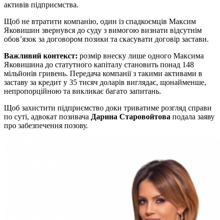
активів підприємства.
Щоб не втратити компанію, один із спадкоємців Максим
Яковишин звернувся до суду з вимогою визнати відсутнім
обов’язок за договором позики та скасувати договір застави.
Важливий контекст:
розмір внеску лише одного Максима
Яковишина до статутного капіталу становить понад 148
мільйонів гривень. Передача компанії з такими активами в
заставу за кредит у 35 тисяч доларів виглядає, щонайменше,
непропорційною та викликає багато запитань.
Щоб захистити підприємство доки триватиме розгляд справи
по суті, адвокат позивача
Дарина Старовойтова
подала заяву
про забезпечення позову.