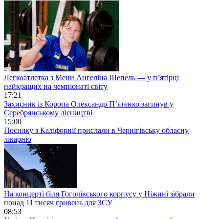
Легкоатлетка з Мени Ангеліна Шепель — у п’ятірці
найкращих на чемпіонаті світу
17:21
Захисник із Коропа Олександр П’ятенко загинув у
Серебрянському лісництві
15:00
Посилку з Каліфорнії прислали в Чернігівську обласну
лікарню
На концерті біля Гоголівського корпусу у Ніжині зібрали
понад 11 тисяч гривень для ЗСУ
08:53