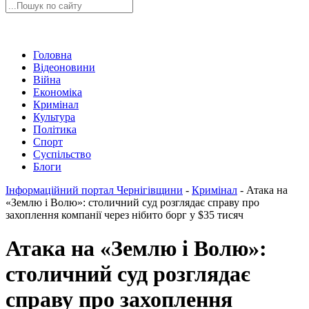
Головна
Відеоновини
Війна
Економіка
Кримінал
Культура
Політика
Спорт
Суспільство
Блоги
Інформаційний портал Чернігівщини
-
Кримінал
-
Атака на
«Землю і Волю»: столичний суд розглядає справу про
захоплення компанії через нібито борг у $35 тисяч
Атака на «Землю і Волю»:
столичний суд розглядає
справу про захоплення