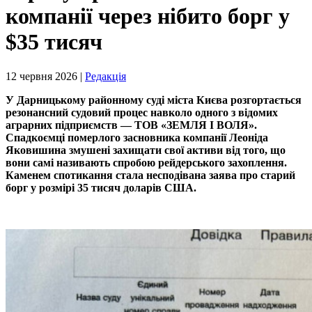
компанії через нібито борг у
$35 тисяч
12 червня 2026 |
Редакція
У Дарницькому районному суді міста Києва розгортається
резонансний судовий процес навколо одного з відомих
аграрних підприємств — ТОВ «ЗЕМЛЯ І ВОЛЯ».
Спадкоємці померлого засновника компанії Леоніда
Яковишина змушені захищати свої активи від того, що
вони самі називають спробою рейдерського захоплення.
Каменем спотикання стала несподівана заява про старий
борг у розмірі 35 тисяч доларів США.