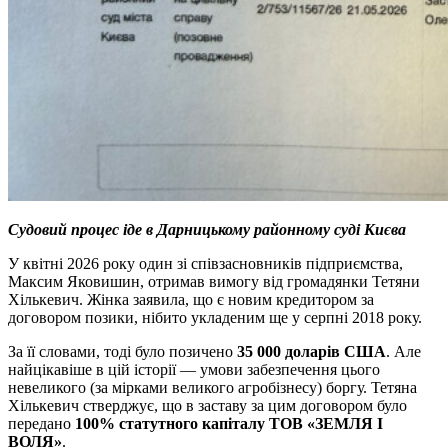
Судовий процес іде в Дарницькому районному суді Києва
У квітні 2026 року один зі співзасновників підприємства,
Максим Яковишин, отримав вимогу від громадянки Тетяни
Хількевич. Жінка заявила, що є новим кредитором за
договором позики, нібито укладеним ще у серпні 2018 року.
За її словами, тоді було позичено
35 000 доларів США
. Але
найцікавіше в цій історії — умови забезпечення цього
невеликого (за мірками великого агробізнесу) боргу. Тетяна
Хількевич стверджує, що в заставу за цим договором було
передано
100% статутного капіталу ТОВ «ЗЕМЛЯ І
ВОЛЯ»
.