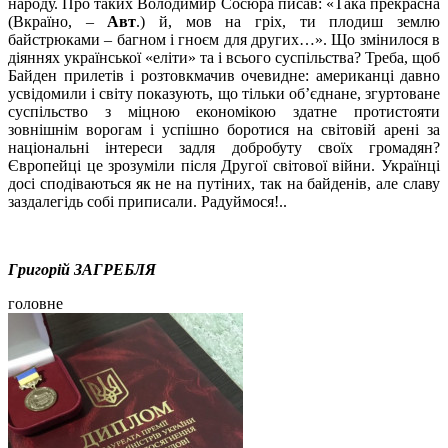
народу. Про таких Володимир Сосюра писав: «Така прекрасна
(Вкраїно, –
Авт
.) й, мов на гріх, ти плодиш землю
байстрюками – багном і гноєм для других…». Що змінилося в
діяннях української «еліти» та і всього суспільства? Треба, щоб
Байден прилетів і розтовкмачив очевидне: американці давно
усвідомили і світу показують, що тільки об’єднане, згуртоване
суспільство з міцною економікою здатне протистояти
зовнішнім ворогам і успішно боротися на світовій арені за
національні інтереси задля добробуту своїх громадян?
Європейці це зрозуміли після Другої світової війни. Українці
досі сподіваються як не на путіних, так на байденів, але славу
заздалегідь собі приписали. Радуймося!..
Григорій ЗАГРЕБЛЯ
головне