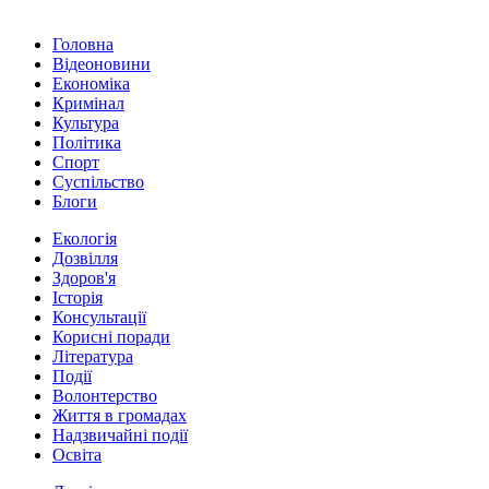
Головна
Відеоновини
Економіка
Кримінал
Культура
Політика
Спорт
Суспільство
Блоги
Екологія
Дозвілля
Здоров'я
Історія
Консультації
Корисні поради
Література
Події
Волонтерство
Життя в громадах
Надзвичайні події
Освіта