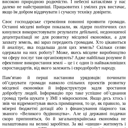
високою природною родючістю. І небесні катаклізми у нас
далеко не найстрашніші. Працьовитих і умілих рук вистачає,
якщо їм добром віддячувати і сучасну техніку довірити.
Своє господарське стремління повинні проявити громади.
Останні місцеві вибори показали, як лідери політичних сил
кинулися використовувати результати дебільної, недоношеної
децентралізації не для розвитку місцевої економіки, а для
захвату земель, які зараз передають громадам. Хто цікавиться
й аналізує, яка подальша доля цих земель? Скільки селян
одержали на них роботу? Може, якесь місцеве виробництво
чи сферу послуг там організовують? Адже найбільш розумне й
ефективне використання землі – це і є один із найважливіших
євростандартів, від якого залежить і євродобробут народу.
Пам’ятаю й перші настанови урядовців: починати
об’єднувати громади навколо спільних проектів розвитку
місцевої економіки й інфраструктури задля зростання
добробуту людей. Інформацію про таке успішне об’єднання
громад треба шукати у ЗМІ з мікроскопом. Якщо десь хтось і
звів чи відремонтував якесь приміщення, то це, як правило, за
мізерні бюджетні дотації або з фінансування піарного так
званого «Великого будівництва». Але ці державні подачки
скоро припиняться, бо й загальноукраїнська економіка не
налаштована на великі заробітки. За які «шиши» житимуть і