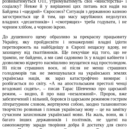
розвиватимуться ОТГ, утримуватимуть свої «міністерства» і
соціалку? Невже й у вирішенні цих питань вся надія на
Байдена і «щедрий» Євросоюз? Ситуація з державною казною
загострюється ще й тим, що масу зарубіжних недолугих
владних «десантників» і «смотрящих» треба годувати, і не
чорним хлібом, а чорною ікрою.
До душевного щему образливо за прекрасну працьовиту
Україну, яку пройдисвіти і ненажерливі владні ідіоти
перетворюють на найбіднішу в Європі нещасну вдову, не
захищену від ґвалтівників. Ще пекучіше від того, що не
трампи, не байдени, а ми самі садовимо їх у владні кабінети і
дозволяємо відверто насмішливо знущатися над простолюдом.
Ні після страшних воєн, ні після не менш страшних
голодоморів так не зменшувалася на українських землях
українська нація, як зараз катастрофічно вимирає і
розбігається по світу. «А на апостольським престолі ченці
вгодовані сидять», – писав Тарас Шевченко про царський
режим, – видно, й про наш «незалежний». Пророк, вже
забезпечений і вільний, боровся із царським режимом гострим
літературним словом, жертвуючи собою, заодно талановитою
творчістю розвивав і плекав українську мову – це на замітку
сучасним захисникам української мови. На жаль, вони, як і
багато інших державників і політиків, не здатні на
самопожертву заради творіння добра й достатку для свого