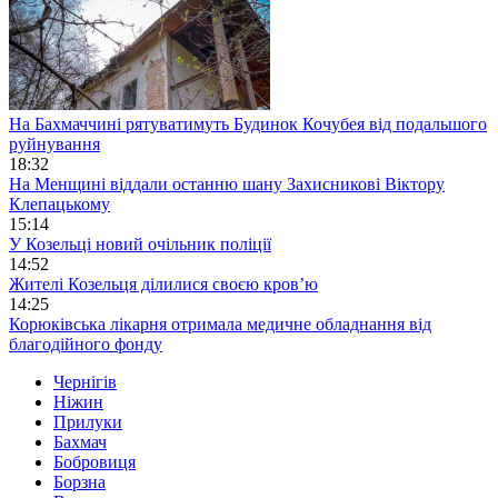
На Бахмаччині рятуватимуть Будинок Кочубея від подальшого
руйнування
18:32
На Менщині віддали останню шану Захисникові Віктору
Клепацькому
15:14
У Козельці новий очільник поліції
14:52
Жителі Козельця ділилися своєю кров’ю
14:25
Корюківська лікарня отримала медичне обладнання від
благодійного фонду
Чернігів
Ніжин
Прилуки
Бахмач
Бобровиця
Борзна