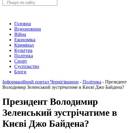
Головна
Відеоновини
Війна
Економіка
Кримінал
Культура
Політика
Спорт
Суспільство
Блоги
Інформаційний портал Чернігівщини
-
Політика
-
Президент
Володимир Зеленський зустрічатиме в Києві Джо Байдена?
Президент Володимир
Зеленський зустрічатиме в
Києві Джо Байдена?