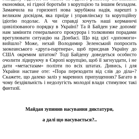
економіки, ні гідної боротьби з корупцією та іншим безладом.
Замаячила на горизонті нова зарубіжна надія, нарешті з
великим досвідом, яка приїде і управлінську та корупційну
ідіотію подолає. А чи справді хочуть наші керманичі
цивілізованого порядку в Україні? Та й Байден уже допоміг
нам замінити генерального прокурора і толковими порадами
врегулювати ситуацію на Донбасі. Що від цієї «допомоги»
вийшло? Може, нехай Володимир Зеленський попросить
заокеанського «друга-партнера», щоб приєднав Україну до
США окремим штатом? Тоді Байдену доведеться особисто
очолити лідируючу в Європі корупцію, щоб її загнуздати, і не
дати «метастазам» полізти по всіх штатах. Дивись, і для
України настане оте: «Пора переходити від слів до діла»?
Скажете, що далеко заліз у маревних припущеннях? Багато в
чому бездіяльність і недолугість молодої влади стимулює такі
фантазії.
Майдан зупинив насування диктатури,
а далі що насувається?..