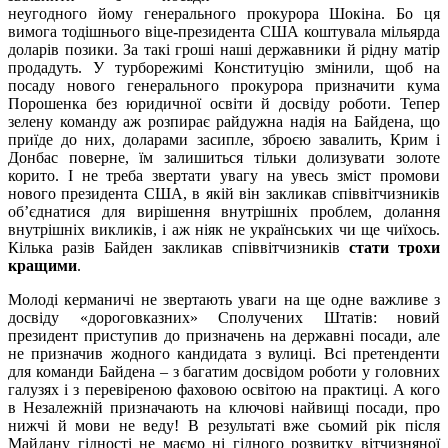
неугодного йому генерального прокурора Шокіна. Бо ця
вимога тодішнього віце-президента США коштувала мільярда
доларів позики. За такі гроші наші державники й рідну матір
продадуть. У турборежимі Конституцію змінили, щоб на
посаду нового генерального прокурора призначити кума
Порошенка без юридичної освіти й досвіду роботи. Тепер
зелену команду аж розпирає райдужна надія на Байдена, що
приїде до них, доларами засипле, зброєю завалить, Крим і
Донбас поверне, їм залишиться тільки долизувати золоте
корито. І не треба звертати увагу на увесь зміст промови
нового президента США, в якій він закликав співвітчизників
об’єднатися для вирішення внутрішніх проблем, долання
внутрішніх викликів, і аж ніяк не українських чи ще чиїхось.
Кілька разів Байден закликав співвітчизників
стати трохи
кращими
.
Молоді керманичі не звертають уваги на ще одне важливе з
досвіду «дороговказних» Сполучених Штатів: новий
президент приступив до призначень на державні посади, але
не призначив жодного кандидата з вулиці. Всі претенденти
для команди Байдена – з багатим досвідом роботи у головних
галузях і з перевіреною фаховою освітою на практиці. А кого
в Незалежній призначають на ключові найвищі посади, про
нижчі й мови не веду! В результаті вже сьомий рік після
Майдану гідності не маємо ні гідного розвитку вітчизняної