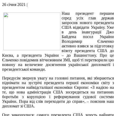
26 січня 2021 |
Наш президент першим
серед усіх глав держав
запросив нового президента
США відвідати Україну. Уже
в день інавгурації Джо
Байдена посол України
Володимир Єльченко
активно взявся за підготовку
візиту президента США до
Києва, а президента України – до Вашингтону. Про це
Єльченко повідомив вітчизняним ЗМІ, щоб ті перетворили цю
новину на величезне досягнення української дипломатії і
президентської команди.
Передусім звернув увагу на головні питання, які збираються
піднімати на зустрічі президента першої економіки світу з
президентом найвідсталішої економіки Європи: «З надією на
те, що нова адміністрація США зосередиться на питаннях
боротьби з корупцією і реформування судової системи
України. Пора від слів переходити до справ», – пояснив наш
дипломат зі США.
Оце замахнулися: самого президента США хочуть найняти