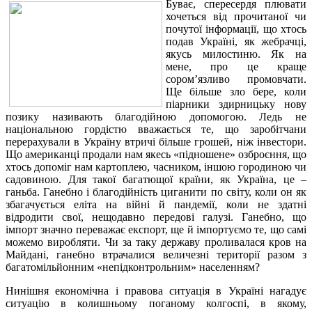
Буває, спересердя плювати
хочеться від прочитаної чи
почутої інформації, що хтось
подав Україні, як жебрачці,
якусь милостиню. Як на
мене, про це краще
сором’язливо промовчати.
Ще більше зло бере, коли
піарники здирницьку нову
позику називають благодійною допомогою. Ледь не
національною гордістю вважається те, що заробітчани
перерахували в Україну втричі більше грошей, ніж інвестори.
Що американці продали нам якесь «підношене» озброєння, що
хтось допоміг нам картоплею, часником, іншою городиною чи
садовиною. Для такої багатющої країни, як Україна, це –
ганьба. Ганебно і благодійність циганити по світу, коли он як
збагачується еліта на війні й пандемії, коли не здатні
відродити свої, нещодавно передові галузі. Ганебно, що
імпорт значно переважає експорт, ще й імпортуємо те, що самі
можемо виробляти. Чи за таку державу проливалася кров на
Майдані, ганебно втрачалися величезні території разом з
багатомільйонним «непідконтрольним» населенням?
Нинішня економічна і правова ситуація в Україні нагадує
ситуацію в колишньому поганому колгоспі, в якому,