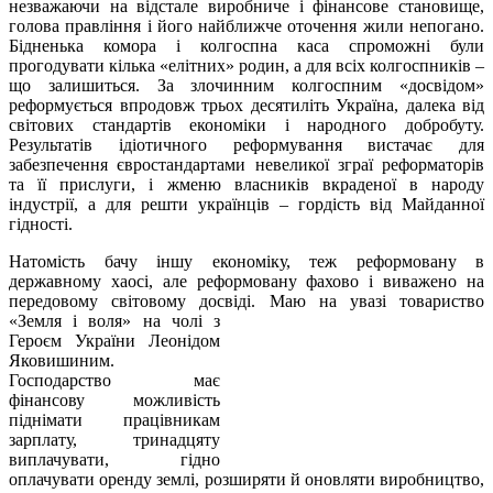
незважаючи на відстале виробниче і фінансове становище,
голова правління і його найближче оточення жили непогано.
Бідненька комора і колгоспна каса спроможні були
прогодувати кілька «елітних» родин, а для всіх колгоспників –
що залишиться. За злочинним колгоспним «досвідом»
реформується впродовж трьох десятиліть Україна, далека від
світових стандартів економіки і народного добробуту.
Результатів ідіотичного реформування вистачає для
забезпечення євростандартами невеликої зграї реформаторів
та її прислуги, і жменю власників вкраденої в народу
індустрії, а для решти українців – гордість від Майданної
гідності.
Натомість бачу іншу економіку, теж реформовану в
державному хаосі, але реформовану фахово і виважено на
передовому світовому досвіді. Маю на увазі товариство
«Земля і воля» на чолі з
Героєм України Леонідом
Яковишиним.
Господарство має
фінансову можливість
піднімати працівникам
зарплату, тринадцяту
виплачувати, гідно
оплачувати оренду землі, розширяти й оновляти виробництво,