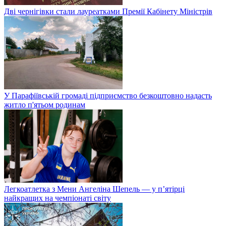
Дві чернігівки стали лауреатками Премії Кабінету Міністрів
У Парафіївській громаді підприємство безкоштовно надасть
житло п'ятьом родинам
Легкоатлетка з Мени Ангеліна Шепель — у п’ятірці
найкращих на чемпіонаті світу