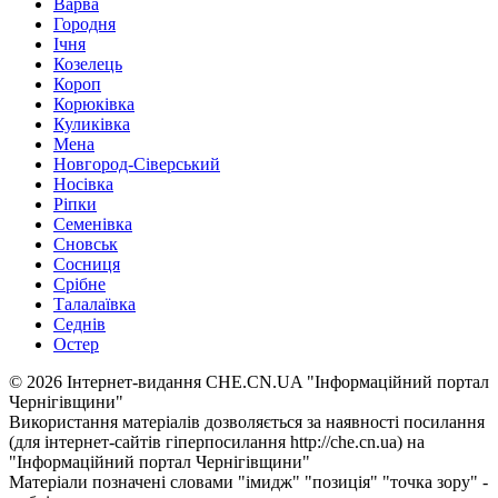
Варва
Городня
Ічня
Козелець
Короп
Корюківка
Куликівка
Мена
Новгород-Сіверський
Носівка
Ріпки
Семенівка
Сновськ
Сосниця
Срібне
Талалаївка
Седнів
Остер
© 2026 Інтернет-видання CHE.CN.UA "Інформаційний портал
Чернiгiвщини"
Використання матеріалів дозволяється за наявності посилання
(для інтернет-сайтів гіперпосилання http://che.cn.ua) на
"Інформаційний портал Чернiгiвщини"
Матеріали позначені словами "імидж" "позиція" "точка зору" -