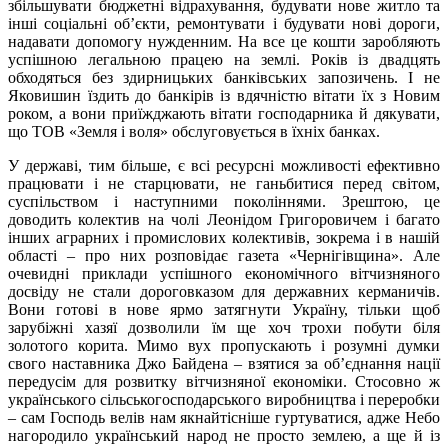
збільшувати бюджетні відрахування, будувати нове житло та
інші соціальні об’єкти, ремонтувати і будувати нові дороги,
надавати допомогу нужденним. На все це кошти заробляють
успішною легальною працею на землі. Років із двадцять
обходяться без здирницьких банківських запозичень. І не
Яковишин їздить до банкірів із вдячністю вітати їх з Новим
роком, а вони приїжджають вітати господарника й дякувати,
що ТОВ «Земля і воля» обслуговується в їхніх банках.
У державі, тим більше, є всі ресурсні можливості ефективно
працювати і не старцювати, не ганьбитися перед світом,
суспільством і наступними поколіннями. Зрештою, це
доводить колектив на чолі Леонідом Григоровичем і багато
інших аграрних і промислових колективів, зокрема і в нашій
області – про них розповідає газета «Чернігівщина». Але
очевидні приклади успішного економічного вітчизняного
досвіду не стали дороговказом для державних керманичів.
Вони готові в нове ярмо затягнути Україну, тільки щоб
зарубіжні хазяї дозволили їм ще хоч трохи побути біля
золотого корита. Мимо вух пропускають і розумні думки
свого наставника Джо Байдена – взятися за об’єднання нації
передусім для розвитку вітчизняної економіки. Стосовно ж
українського сільськогосподарського виробництва і переробки
– сам Господь велів нам якнайтісніше гуртуватися, адже Небо
нагородило український народ не просто землею, а ще й із