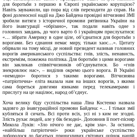
для боротьби з першою в Європі українською корупцією?
Навіть зауважили, що пора від слів переходити до справ. На
фоні доленосної надії на Джо Байдена провідні вітчизняні ЗМІ
зробили витяги з історичної промови рятівника України на
його інавгурації «обрізано», так подали навіть одне з
головних завдань, до чого варто б і українцям прислухатися:
«… зібрати Америку в одне ціле, об’єднатися для боротьби з
ворогами. Без єднання немає миру, тільки хаос…». Цитату
обірвали на тому місці, де новий президент називав головних
ворогів американського суспільства: гнів, злість, ненависть,
екстремізм, пожежна політика. Для боротьби з цими ворогами
він закликав співвітчизників об’єднуватися. Бо «гнів
знекровлює нас», – виділив окремо цього ворога. В Україні
«немодно» боротися з такими ворогами. Вітчизняна
«патріотична» еліта вказала нам на інших ворогів, з якими
сама бореться довгими язиками перед телекамерами і
прислугу на це націлює, народ об’єднує.
Хоча велику біду суспільства наша Ліна Костенко назвала
задовго до інавгураційної промови Байдена: «… І тільки змії
кубляться й сичать. Всі проти всіх, усі ні з ким не згодні.
Злість рухає людей, але у бік безодні». Доповнив її поет-пісняр
Микола Луків: «Зло нічого не дає, крім зла». За останні,
«найбільш патріотичні» роки українське суспільство
доборолося до багатьох принизливих світових оцінок нашій