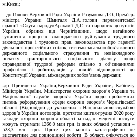
м.Києві;
– до Голови Верховної Ради України Разумкова Д.О.,Прем’єр-
міністра України Шмигаля Д.А.,голови парламентської
фракції «Слуга народу»Арахамії Д.Г. та народних депутатів
України, обраних від Чернігівщини, щодо негайного
зупинення процесів законодавчого руйнування трудового
законодавства і трудових прав, законодавства про гарантії
діяльності професійних спілок, системи загальнообов’язкового
державного соціального страхування та невідкладного
початку тристороннього соціального діалогу щодо
справедливої трудової реформи спільно з об’єднаннями
профспілок і роботодавців у повній відповідності до
Конституції України, міжнародних зобов’язань держави;
-до Президента України,Верховної Ради України, Кабінету
Міністрів України, Міністерства охорони здоров’я України та
Національної служби здоров’я України щодо проблемних
питань реформування сфери охорони здоров’я Чернігівської
області (Відповідно до укладених з Національною службою
здоров’я України договорів, протягом квітня-грудня 2020 року
заклади охорони здоров’я області за надані медичні послуги
можуть отримати 1366,0 млн грн, із яких обласні установи –
528,3 млн грн. Проте цих коштів катастрофічно не
вистачатиме для повноцінної роботи. В області очікується до