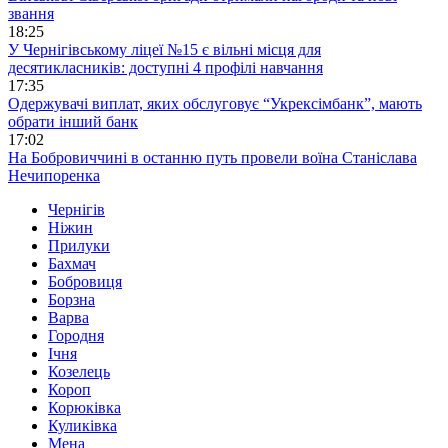
звання
18:25
У Чернігівському ліцеї №15 є вільні місця для
десятикласників: доступні 4 профілі навчання
17:35
Одержувачі виплат, яких обслуговує “Укрексімбанк”, мають
обрати інший банк
17:02
На Бобровиччині в останню путь провели воїна Станіслава
Нечипоренка
Чернігів
Ніжин
Прилуки
Бахмач
Бобровиця
Борзна
Варва
Городня
Ічня
Козелець
Короп
Корюківка
Куликівка
Мена