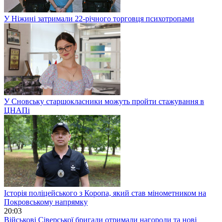
У Ніжині затримали 22-річного торговця психотропами
У Сновську старшокласники можуть пройти стажування в
ЦНАПі
Історія поліцейського з Коропа, який став мінометником на
Покровському напрямку
20:03
Військові Сіверської бригади отримали нагороди та нові