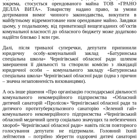
зокрема, стосується орендованого майна ТОВ «ГРАНО
ДЕЛЛА ВИТА». Товариству надано право, за умови
дотримання вимог чинного законодавства, викупити в
майбутньому відремонтоване ним орендоване майно. Завдяки
цьому, у подальшому, від приватизації вищезгаданих об’єктів
комунальної власності до обласного бюджету може додатково
надійти близько 1 млн грн.
Далі, після тривалої суперечки, депутати припинили
юридичну особу–комунальний заклад «Батуринська
спеціальна школа» Чернігівської обласної ради шляхом
завершення її діяльності та створили комісію з ліквідації
юридичної особи – комунального закладу «Батуринська
спеціальна школа» Чернігівської обласної ради (одна з причин
– значна незаповненість вихованцями).
А ось інше рішення «Про організацію господарської діяльності
комунального некомерційного підприємства «Обласний
дитячий санаторій «Пролісок» Чернігівської обласної ради та
дитячого протитуберкульозного санаторію «Зелений гай»
комунального некомерційного підприємства «Чернігівський
обласний медичний центр соціально значущих та небезпечних
хвороб» Чернігівської обласної ради» навіть після повторного
голосування депутати не підтримали. Головний їхній
лейтмотив – потрібно зберегти оздоровчі дитячі санаторні