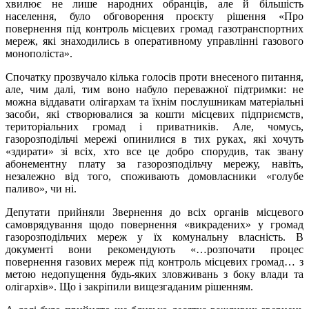
хвилює не лише народних обранців, але й більшість
населення, було обговорення проєкту рішення «Про
повернення під контроль місцевих громад газотранспортних
мереж, які знаходились в оперативному управлінні газового
монополіста».
Спочатку прозвучало кілька голосів проти внесеного питання,
але, чим далі, тим воно набуло переважної підтримки: не
можна віддавати олігархам та їхнім послушникам матеріальні
засоби, які створювалися за кошти місцевих підприємств,
територіальних громад і приватників. Але, чомусь,
газорозподільчі мережі опинилися в тих руках, які хочуть
«здирати» зі всіх, хто все це добро спорудив, так звану
абонементну плату за газорозподільчу мережу, навіть,
незалежно від того, споживають домовласники «голубе
паливо», чи ні.
Депутати прийняли Звернення до всіх органів місцевого
самоврядування щодо повернення «викрадених» у громад
газорозподільчих мереж у їх комунальну власність. В
документі вони рекомендують «…розпочати процес
повернення газових мереж під контроль місцевих громад… з
метою недопущення будь-яких зловживань з боку влади та
олігархів». Що і закріпили вищезгаданим рішенням.