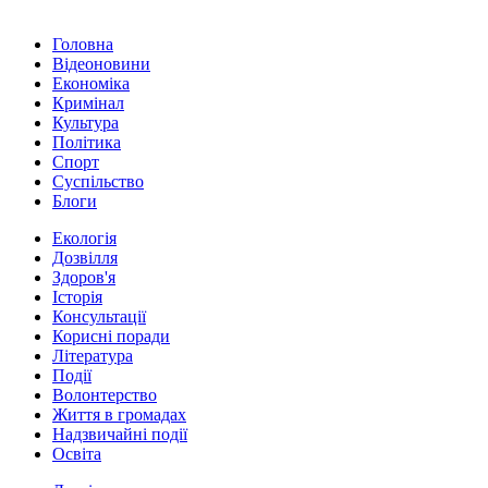
Головна
Відеоновини
Економіка
Кримінал
Культура
Політика
Спорт
Суспільство
Блоги
Екологія
Дозвілля
Здоров'я
Історія
Консультації
Корисні поради
Література
Події
Волонтерство
Життя в громадах
Надзвичайні події
Освіта