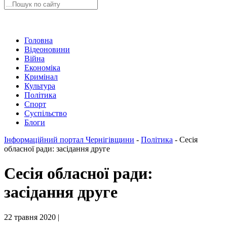
Головна
Відеоновини
Війна
Економіка
Кримінал
Культура
Політика
Спорт
Суспільство
Блоги
Інформаційний портал Чернігівщини
-
Політика
-
Сесія
обласної ради: засідання друге
Сесія обласної ради:
засідання друге
22 травня 2020 |