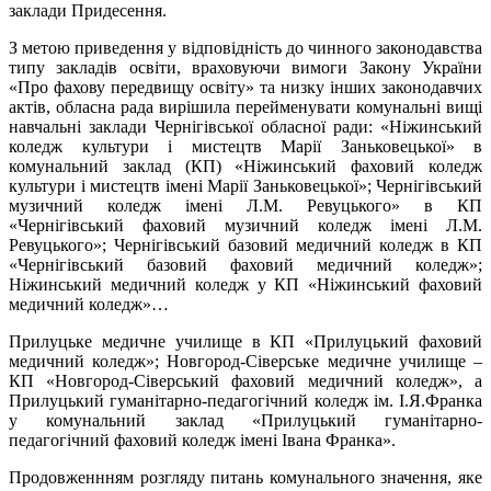
заклади Придесення.
З метою приведення у відповідність до чинного законодавства
типу закладів освіти, враховуючи вимоги Закону України
«Про фахову передвищу освіту» та низку інших законодавчих
актів, обласна рада вирішила перейменувати комунальні вищі
навчальні заклади Чернігівської обласної ради: «Ніжинський
коледж культури і мистецтв Марії Заньковецької» в
комунальний заклад (КП) «Ніжинський фаховий коледж
культури і мистецтв імені Марії Заньковецької»; Чернігівський
музичний коледж імені Л.М. Ревуцького» в КП
«Чернігівський фаховий музичний коледж імені Л.М.
Ревуцького»; Чернігівський базовий медичний коледж в КП
«Чернігівський базовий фаховий медичний коледж»;
Ніжинський медичний коледж у КП «Ніжинський фаховий
медичний коледж»…
Прилуцьке медичне училище в КП «Прилуцький фаховий
медичний коледж»; Новгород-Сіверське медичне училище –
КП «Новгород-Сіверський фаховий медичний коледж», а
Прилуцький гуманітарно-педагогічний коледж ім. І.Я.Франка
у комунальний заклад «Прилуцький гуманітарно-
педагогічний фаховий коледж імені Івана Франка».
Продовженнням розгляду питань комунального значення, яке