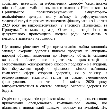
соціально значущих та небезпечних хвороб» Чернігівської
обласної ради – майнові комплекси колишніх Ніжинського та
Прилуцького протитуберкульозних амбулаторно-
поліклінічних центрів, які у зв’язку із реформуванням
медичної галузі та різким зменшенням фінансування з 1 квітня
2020 року не використовується, у власність Ніжинської та
Прилуцької міських громад. Отож при згоді із цією
депутатською пропозицією місцеві ради отримають у
власність зазначену нерухомість.
Ще одним рішенням «Про приватизацію майна колишніх
закладів охорони здоров’я шляхом продажу на аукціоні»
народні обранці включили до Переліку об’єктів спільної
власності області, що підлягають приватизації із
застосуванням конкурентного способу продажу – на аукціоні,
без збереження профілю діяльності, кілька майнових
комплексів сфери охорони здоров’я, які у зв’язку із
реформуванням медичної галузі та різким зменшенням
фінансування, починаючи з 1 квітня 2020 року
використовуватися в системі закладів охорони здоров’я не
будуть.
Окрім цих документів прийнято кілька інших рішень стосовно
приватизації орендованого комунального майна, що
підлягають приватизації шляхом продажу на аукціоні. Це,