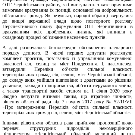
ОТГ Чернігівського району, які виступають з категоричними
вимогами врахування їх позиції, основаної на добровільності
об’єднання громад. Як результат, народні обранці звернулися
до вищої державної влади щодо повторного розгляду
Перспективного плану формування ОТГ Чернігівщини із
врахуванням всіх проблемних питань, які виникли в
складному процесі об’єднання населених пунктів.
А далі розпочалося безпосереднє обговорення пленарного
порядку денного. В числі перших депутати розглянули
комплект проєктів, пов’язаних із управлінням комунальної
власності сіл, селищ та міст Придесення. І, насамперед,
затвердили Переліки об’єктів спільної власності
територіальних громад сіл, селищ, міст Чернігівської області,
до складу яких увійшли відповідно з додатками до рішення:
установи, заклади і підприємства; об’єкти нерухомого майна,
а також транспортні засоби станом на 1 січня 2020 року.
Заодно депутати визнали таким, що втратило чинність,
рішення обласної ради від 7 грудня 2017 року № 52-11/VII
«Про затвердження Переліків об’єктів спільної власності
територіальних громад сіл, селищ, міст Чернігівської області».
Іншими рішеннями обласна рада прийняла пропозиції щодо
передачі структурних підрозділів некомерційного
підприємства «Чернігівський обласний медичний центр