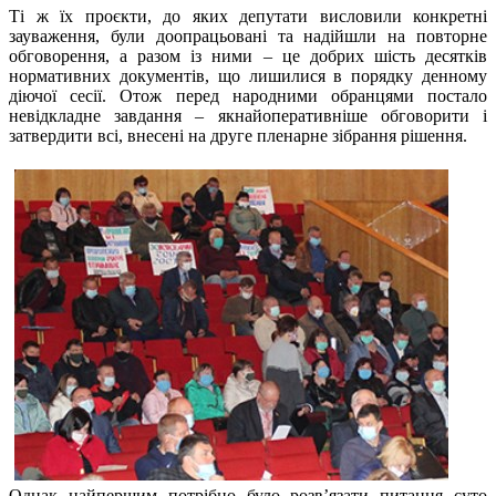
Ті ж їх проєкти, до яких депутати висловили конкретні
зауваження, були доопрацьовані та надійшли на повторне
обговорення, а разом із ними – це добрих шість десятків
нормативних документів, що лишилися в порядку денному
діючої сесії. Отож перед народними обранцями постало
невідкладне завдання – якнайоперативніше обговорити і
затвердити всі, внесені на друге пленарне зібрання рішення.
Однак найпершим потрібно було розв’язати питання суто