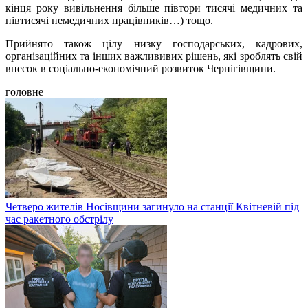
кінця року вивільнення більше півтори тисячі медичних та
півтисячі немедичних працівників…) тощо.
Прийнято також цілу низку господарських, кадрових,
організаційних та інших важлививих рішень, які зроблять свій
внесок в соціально-економічний розвиток Чернігівщини.
головне
Четверо жителів Носівщини загинуло на станції Квітневій під
час ракетного обстрілу