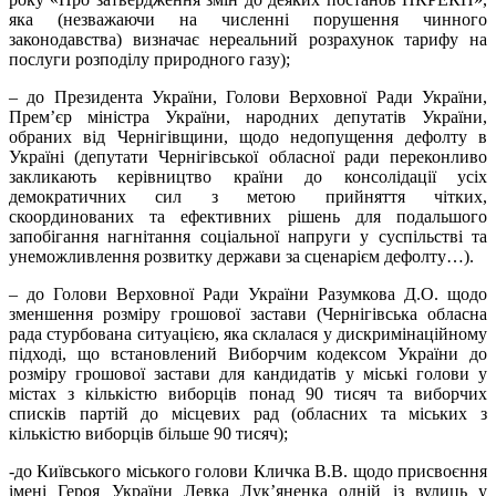
яка (незважаючи на численні порушення чинного
законодавства) визначає нереальний розрахунок тарифу на
послуги розподілу природного газу);
– до Президента України, Голови Верховної Ради України,
Прем’єр міністра України, народних депутатів України,
обраних від Чернігівщини, щодо недопущення дефолту в
Україні (депутати Чернігівської обласної ради переконливо
закликають керівництво країни до консолідації усіх
демократичних сил з метою прийняття чітких,
скоординованих та ефективних рішень для подальшого
запобігання нагнітання соціальної напруги у суспільстві та
унеможливлення розвитку держави за сценарієм дефолту…).
– до Голови Верховної Ради України Разумкова Д.О. щодо
зменшення розміру грошової застави (Чернігівська обласна
рада стурбована ситуацією, яка склалася у дискримінаційному
підході, що встановлений Виборчим кодексом України до
розміру грошової застави для кандидатів у міські голови у
містах з кількістю виборців понад 90 тисяч та виборчих
списків партій до місцевих рад (обласних та міських з
кількістю виборців більше 90 тисяч);
-до Київського міського голови Кличка В.В. щодо присвоєння
імені Героя України Левка Лук’яненка одній із вулиць у