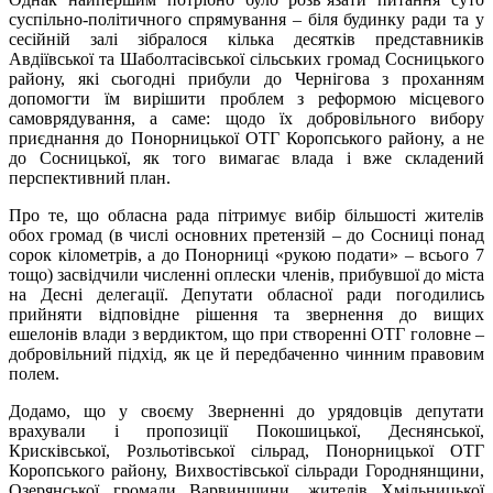
суспільно-політичного спрямування – біля будинку ради та у
сесійній залі зібралося кілька десятків представників
Авдіївської та Шаболтасівської сільських громад Сосницького
району, які сьогодні прибули до Чернігова з проханням
допомогти їм вирішити проблем з реформою місцевого
самоврядування, а саме: щодо їх добровільного вибору
приєднання до Понорницької ОТГ Коропського району, а не
до Сосницької, як того вимагає влада і вже складений
перспективний план.
Про те, що обласна рада пітримує вибір більшості жителів
обох громад (в числі основних претензій – до Сосниці понад
сорок кілометрів, а до Понорниці «рукою подати» – всього 7
тощо) засвідчили численні оплески членів, прибувшої до міста
на Десні делегації. Депутати обласної ради погодились
прийняти відповідне рішення та звернення до вищих
ешелонів влади з вердиктом, що при створенні ОТГ головне –
добровільний підхід, як це й передбаченно чинним правовим
полем.
Додамо, що у своєму Зверненні до урядовців депутати
врахували і пропозиції Покошицької, Деснянської,
Крисківської, Розльотівської сільрад, Понорницької ОТГ
Коропського району, Вихвостівської сільради Городнянщини,
Озерянської громади Варвинщини, жителів Хмільницької