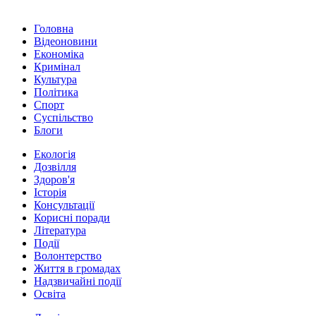
Головна
Відеоновини
Економіка
Кримінал
Культура
Політика
Спорт
Суспільство
Блоги
Екологія
Дозвілля
Здоров'я
Історія
Консультації
Корисні поради
Література
Події
Волонтерство
Життя в громадах
Надзвичайні події
Освіта