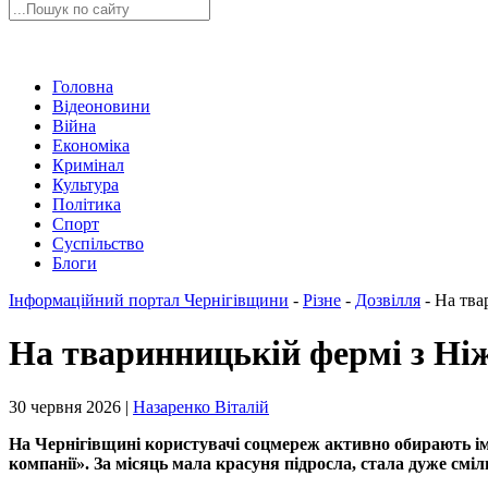
Головна
Відеоновини
Війна
Економіка
Кримінал
Культура
Політика
Спорт
Суспільство
Блоги
Інформаційний портал Чернігівщини
-
Різне
-
Дозвілля
-
На тва
На тваринницькій фермі з Ні
30 червня 2026 |
Назаренко Віталій
На Чернігівщині користувачі соцмереж активно обирають ім’
компанії». За місяць мала красуня підросла, стала дуже смі