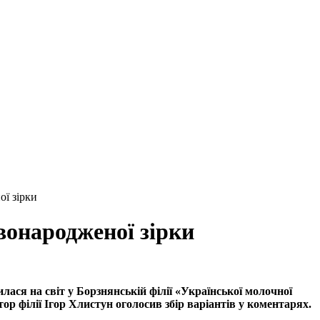
ї зірки
вонародженої зірки
ася на світ у Борзнянській філії «Української молочної
ор філії Ігор Хлистун оголосив збір варіантів у коментарях.