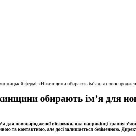
ринницькій фермі з Ніжинщини обирають ім’я для новонароджено
жинщини обирають ім’я для но
я для новонародженої віслючки, яка наприкінці травня з’явил
ливою та контактною, але досі залишається безіменною. Директ