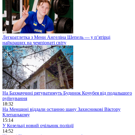
Легкоатлетка з Мени Ангеліна Шепель — у п’ятірці
найкращих на чемпіонаті світу
На Бахмаччині рятуватимуть Будинок Кочубея від подальшого
руйнування
18:32
На Менщині віддали останню шану Захисникові Віктору
Клепацькому
15:14
У Козельці новий очільник поліції
14:52