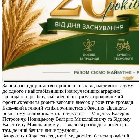
За цей час підприємство пройшло шлях від сміливого задуму
до одного з найстабільніших і найсучасніших аграрних
господарств регіону, яке впевнено тримає продовольчий
фронт України та робить вагомий внесок у розвиток громади.
Будь-який великий успіх починається з бачення. Двадцять
років тому засновникам підприємства — Міщенку Валерію
Петровичу, Новицькому Валерію Миколайовичу та Бідному
Валентину Миколайовичу — вдалося розгледіти потенціал
там, де інші бачили лише труднощі.
Завдяки їхній далекоглядності, мудрості та безкомпромісній