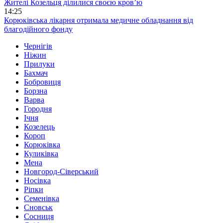
Жителі Козельця ділилися своєю кров’ю
14:25
Корюківська лікарня отримала медичне обладнання від
благодійного фонду
Чернігів
Ніжин
Прилуки
Бахмач
Бобровиця
Борзна
Варва
Городня
Ічня
Козелець
Короп
Корюківка
Куликівка
Мена
Новгород-Сіверський
Носівка
Ріпки
Семенівка
Сновськ
Сосниця