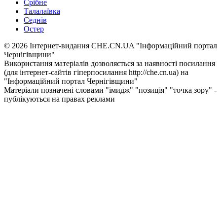
Срібне
Талалаївка
Седнів
Остер
© 2026 Інтернет-видання CHE.CN.UA "Інформаційний портал
Чернiгiвщини"
Використання матеріалів дозволяється за наявності посилання
(для інтернет-сайтів гіперпосилання http://che.cn.ua) на
"Інформаційний портал Чернiгiвщини"
Матеріали позначені словами "імидж" "позиція" "точка зору" -
публікуються на правах реклами