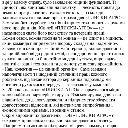
вірі у власну справу, було закладено міцний фундамент. Ті
цінності, які вони заклали на початку — чесність, повага до
землі та праці людини, технологічність — і сьогодні
залишаються головними орієнтирами для «ПЛИСКИ-АГРО».
Земля любить турботу, а успіх підприємства твориться руками
його працівників. Ювілей «ПЛИСКИ-АГРО» — це
насамперед свято його колективу та ветеранів праці.
Кожен сезон, кожна посівна та жнива — це іспит на міцність,
який команда підприємства щороку складає на «відмінно».
Завдяки високій професійній майстерності, відповідальності
та щирій любові до рідної землі, господарство не просто долає
сучасні виклики, а й постійно модернізується, впроваджує
новітні аграрні технології та демонструє високу врожайність.
«Наш колектив — це єдиний організм. Саме завдяки
наполегливості та щоденній сумлінній праці кожного
робітника, від механізатора до керівника підрозділу, ми
впевнено рухаємося вперед», — зазначають у компанії.
За 20 років навколо «ПЛИСКИ-АГРО» сформувалося міцне
коло надійних партнерів та друзів. Взаємовиручка, довіра та
відкритість до діалогу дозволили підприємству збудувати
довгострокові відносини, які витримали випробування і
економічними кризами, і воєнним станом.
Окрім виробничих досягнень, ТОВ «ПЛИСКИ-АГРО» є
яскравим прикладом соціально відповідального бізнесу.
Підприємство активно підтримує місцеву громаду, створює