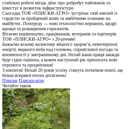
стабільні робочі місця, дбає про добробут пайовиків та
інвестує в розвиток інфраструктури.
Сьогодні ТОВ «ПЛИСКИ-АГРО» зустрічає свій ювілей із
гордістю за пройдений шлях та амбітними планами на
майбутнє. Попереду — нові технологічні вершини, щедрі
врожаї та розширення горизонтів.
Вітаємо керівництво, працівників, ветеранів та партнерів
ТОВ «ПЛИСКИ-АГРО» з 20-річчям!
Бажаємо всьому колективу міцного здоров’я, невичерпної
енергії, мирного неба над головою, сприятливої погоди та
впевненості у завтрашньому дні. Нехай ваша праця завжди
буде гідно оцінена, а кожен наступний рік приносить нові
перемоги та процвітання!
З ювілеєм! Нехай 20 років успіху стануть початком нової, ще
більш яскравої епохи досягнень!
Плиски
Плиски-агро
Читайте також