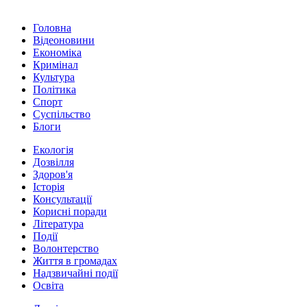
Головна
Відеоновини
Економіка
Кримінал
Культура
Політика
Спорт
Суспільство
Блоги
Екологія
Дозвілля
Здоров'я
Історія
Консультації
Корисні поради
Література
Події
Волонтерство
Життя в громадах
Надзвичайні події
Освіта