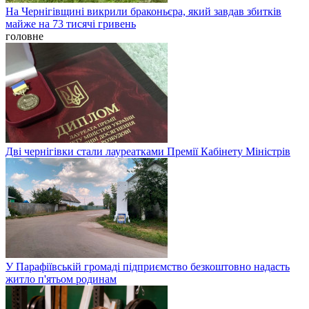
На Чернігівщині викрили браконьєра, який завдав збитків
майже на 73 тисячі гривень
головне
Дві чернігівки стали лауреатками Премії Кабінету Міністрів
У Парафіївській громаді підприємство безкоштовно надасть
житло п'ятьом родинам