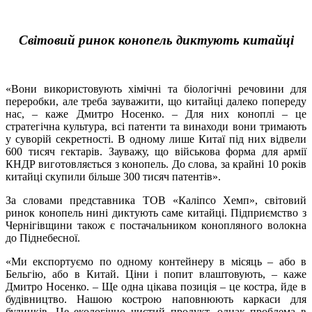
Світовий ринок конопель диктують китайці
«Вони використовують хімічні та біологічні речовини для
переробки, але треба зауважити, що китайці далеко попереду
нас, – каже Дмитро Носенко. – Для них коноплі – це
стратегічна культура, всі патенти та винаходи вони тримають
у суворій секретності. В одному лише Китаї під них відвели
600 тисяч гектарів. Зауважу, що військова форма для армії
КНДР виготовляється з конопель. До слова, за крайні 10 років
китайці скупили більше 300 тисяч патентів».
За словами представника ТОВ «Каліпсо Хемп», світовий
ринок конопель нині диктують саме китайці. Підприємство з
Чернігівщини також є постачальником конопляного волокна
до Піднебесної.
«Ми експортуємо по одному контейнеру в місяць – або в
Бельгію, або в Китай. Ціни і попит влаштовують, – каже
Дмитро Носенко. – Ще одна цікава позиція – це костра, йде в
будівництво. Нашою кострою наповнюють каркаси для
будинків. Це екологічно чистий продукт, однак проблема в