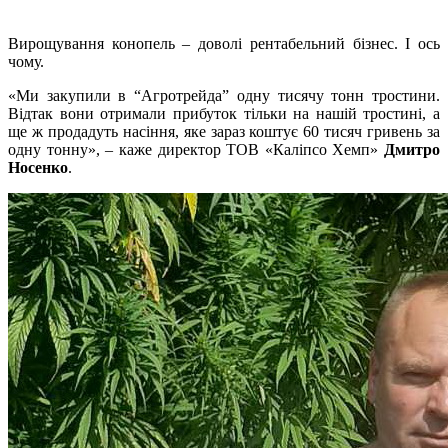
Вирощування конопель – доволі рентабельний бізнес. І ось
чому.
«Ми закупили в “Агротрейда” одну тисячу тонн тростини.
Відтак вони отримали прибуток тільки на нашій тростині, а
ще ж продадуть насіння, яке зараз коштує 60 тисяч гривень за
одну тонну», – каже директор ТОВ «Каліпсо Хемп»
Дмитро
Носенко
.