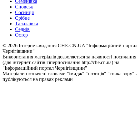
Семенівка
Сновськ
Сосниця
Срібне
Талалаївка
Седнів
Остер
© 2026 Інтернет-видання CHE.CN.UA "Інформаційний портал
Чернiгiвщини"
Використання матеріалів дозволяється за наявності посилання
(для інтернет-сайтів гіперпосилання http://che.cn.ua) на
"Інформаційний портал Чернiгiвщини"
Матеріали позначені словами "імидж" "позиція" "точка зору" -
публікуються на правах реклами