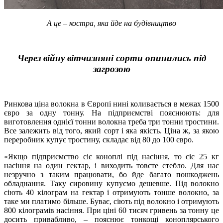
А це – костра, яка йде на будівництво
Через війну вітчизняні сорти опинились під
загрозою
Ринкова ціна волокна в Європі нині коливається в межах 1500
євро за одну тонну. На підприємстві пояснюють: для
виготовлення однієї тонни волокна треба три тонни тростини.
Все залежить від того, який сорт і яка якість. Ціна ж, за якою
переробник купує тростину, складає від 80 до 100 євро.
«Якщо підприємство сіє коноплі під насіння, то сіє 25 кг
насіння на один гектар, і виходить товсте стебло. Для нас
незручно з таким працювати, бо йде багато пошкоджень
обладнання. Таку сировину купуємо дешевше. Під волокно
сіють 40 кілограм на гектар і отримують тонше волокно, за
таке ми платимо більше. Буває, сіють під волокно і отримують
800 кілограмів насіння. При ціні 60 тисяч гривень за тонну це
досить привабливо, – пояснює тонкощі коноплярського