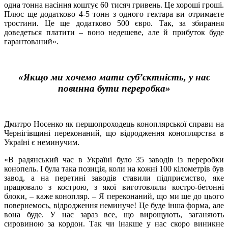
одна тонна насіння коштує 60 тисяч гривень. Це хороші гроші.
Плюс ще додатково 4-5 тонн з одного гектара ви отримаєте
тростини. Це ще додатково 500 євро. Так, за збирання
доведеться платити – воно недешеве, але й прибуток буде
гарантований».
«Якщо ми хочемо мати суб’єктність, у нас
повинна бути переробка»
Дмитро Носенко як першопроходець коноплярської справи на
Чернігівщині переконаний, що відродження коноплярства в
Україні є неминучим.
«В радянський час в Україні було 35 заводів із переробки
конопель. І була така позиція, коли на кожні 100 кілометрів був
завод, а на перетині заводів ставили підприємство, яке
працювало з кострою, з якої виготовляли костро-бетонні
блоки, – каже конопляр. – Я переконаний, що ми ще до цього
повернемось, відродження неминуче! Це буде інша форма, але
вона буде. У нас зараз все, що вирощують, заганяють
сировиною за кордон. Так чи інакше у нас скоро виникне