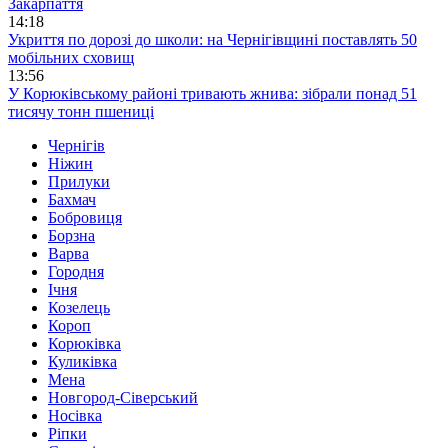
Закарпаття
14:18
Укриття по дорозі до школи: на Чернігівщині поставлять 50
мобільних сховищ
13:56
У Корюківському районі тривають жнива: зібрали понад 51
тисячу тонн пшениці
Чернігів
Ніжин
Прилуки
Бахмач
Бобровиця
Борзна
Варва
Городня
Ічня
Козелець
Короп
Корюківка
Куликівка
Мена
Новгород-Сіверський
Носівка
Ріпки