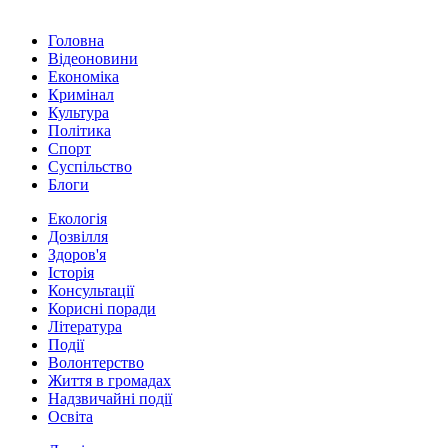
Головна
Відеоновини
Економіка
Кримінал
Культура
Політика
Спорт
Суспільство
Блоги
Екологія
Дозвілля
Здоров'я
Історія
Консультації
Корисні поради
Література
Події
Волонтерство
Життя в громадах
Надзвичайні події
Освіта