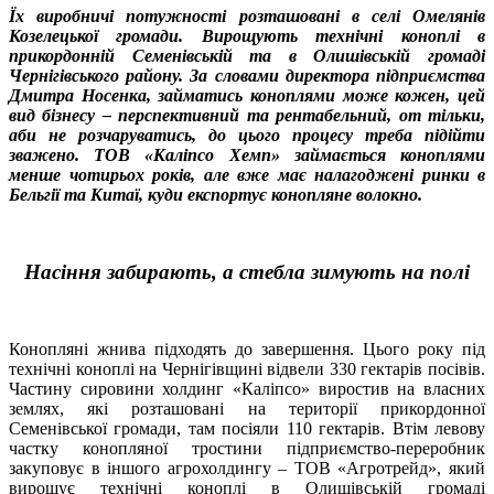
Їх виробничі потужності розташовані в селі Омелянів
Козелецької громади. Вирощують технічні коноплі в
прикордонній Семенівській та в Олишівській громаді
Чернігівського району. За словами директора підприємства
Дмитра Носенка, займатись коноплями може кожен, цей
вид бізнесу – перспективний та рентабельний, от тільки,
аби не розчаруватись, до цього процесу треба підійти
зважено. ТОВ «Каліпсо Хемп» займається коноплями
менше чотирьох років, але вже має налагоджені ринки в
Бельгії та Китаї, куди експортує конопляне волокно.
Насіння забирають, а стебла зимують на полі
Конопляні жнива підходять до завершення. Цього року під
технічні коноплі на Чернігівщині відвели 330 гектарів посівів.
Частину сировини холдинг «Каліпсо» виростив на власних
землях, які розташовані на території прикордонної
Семенівської громади, там посіяли 110 гектарів. Втім левову
частку конопляної тростини підприємство-переробник
закуповує в іншого агрохолдингу – ТОВ «Агротрейд», який
вирощує технічні коноплі в Олишівській громаді