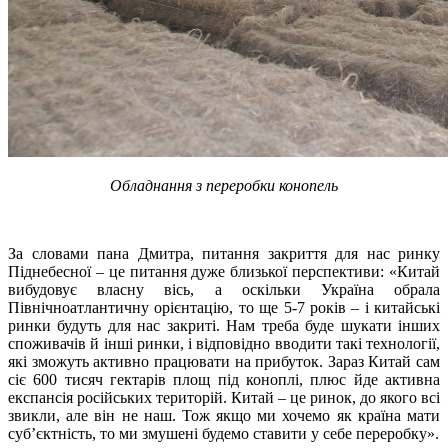
Обладнання з переробки конопель
За словами пана Дмитра, питання закриття для нас ринку
Піднебесної – це питання дуже близької перспективи: «Китай
вибудовує власну вісь, а оскільки Україна обрала
Північноатлантичну орієнтацію, то ще 5-7 років – і китайські
ринки будуть для нас закриті. Нам треба буде шукати інших
споживачів й інші ринки, і відповідно вводити такі технології,
які зможуть активно працювати на прибуток. Зараз Китай сам
сіє 600 тисяч гектарів площ під коноплі, плюс йде активна
експансія російських територій. Китай – це ринок, до якого всі
звикли, але він не наш. Тож якщо ми хочемо як країна мати
суб’єктність, то ми змушені будемо ставити у себе переробку».