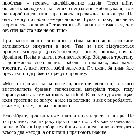
проблеми – нестача кваліфікованих кадрів. Через війну
більшість молодих і навчених спеціалістів мобілізували, тож
на виробництві нині працюють переважно пенсіонери. На
одну зміну потрібно семеро чоловік. Буває й таке, що через
жорсткість конопляної тростини обладнання ламається, там
без спеціаліста вже не обійтись.
При заготовленні сировини стебла конопляної тростини
залишаються зимувати в полі. Там на них відбуваються
процеси мацерації (розм’якшення), гниття, розкладання та
бродіння. Потім в квітні починається збір. Збирають тростину
з допомогою спеціальних грабель із планкою, яка ламає
тростину. А вже потім граблі валкують її у ряди. За ними йде
прес, який підгрібає та пресує сировину.
«Ми працюємо на коротке однотипне волокно, з якого
виготовляють брезент, теплозахисні матеріали тощо, тому
користуємось таким методом заготівлі. Є ще метод «зеленця»,
коли тростина не зимує, а йде на волокна, з яких виробляють,
скажімо, одяг», – каже конопляр.
Всю зібрану тростину вже завезли на склади та в ангари. Це
та тростина, яка пів року простояла в полі. Як вже зазначалося
вище, в Україні при зборі технічних конопель використовують
всього два методи, а от китайці працюють інакше.