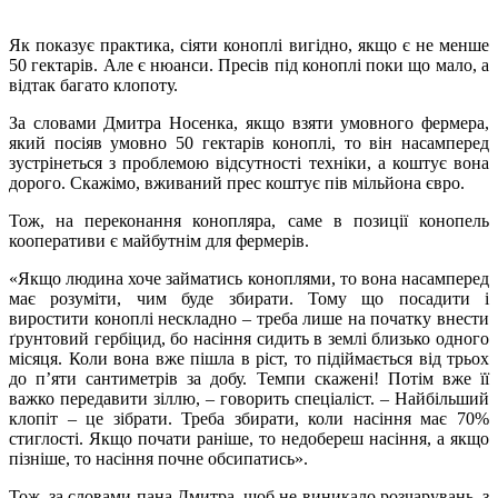
Як показує практика, сіяти коноплі вигідно, якщо є не менше
50 гектарів. Але є нюанси. Пресів під коноплі поки що мало, а
відтак багато клопоту.
За словами Дмитра Носенка, якщо взяти умовного фермера,
який посіяв умовно 50 гектарів коноплі, то він насамперед
зустрінеться з проблемою відсутності техніки, а коштує вона
дорого. Скажімо, вживаний прес коштує пів мільйона євро.
Тож, на переконання конопляра, саме в позиції конопель
кооперативи є майбутнім для фермерів.
«Якщо людина хоче займатись коноплями, то вона насамперед
має розуміти, чим буде збирати. Тому що посадити і
виростити коноплі нескладно – треба лише на початку внести
ґрунтовий гербіцид, бо насіння сидить в землі близько одного
місяця. Коли вона вже пішла в ріст, то підіймається від трьох
до п’яти сантиметрів за добу. Темпи скажені! Потім вже її
важко передавити зіллю, – говорить спеціаліст. – Найбільший
клопіт – це зібрати. Треба збирати, коли насіння має 70%
стиглості. Якщо почати раніше, то недобереш насіння, а якщо
пізніше, то насіння почне обсипатись».
Тож, за словами пана Дмитра, щоб не виникало розчарувань, з