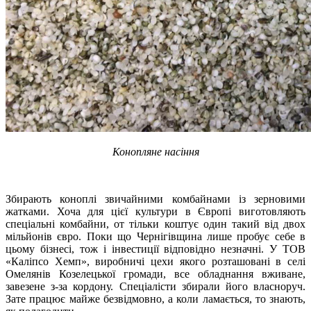
Конопляне насіння
Збирають коноплі звичайними комбайнами із зерновими
жатками. Хоча для цієї культури в Європі виготовляють
спеціальні комбайни, от тільки коштує один такий від двох
мільйонів євро. Поки що Чернігівщина лише пробує себе в
цьому бізнесі, тож і інвестиції відповідно незначні. У ТОВ
«Каліпсо Хемп», виробничі цехи якого розташовані в селі
Омелянів Козелецької громади, все обладнання вживане,
завезене з-за кордону. Спеціалісти збирали його власноруч.
Зате працює майже безвідмовно, а коли ламається, то знають,