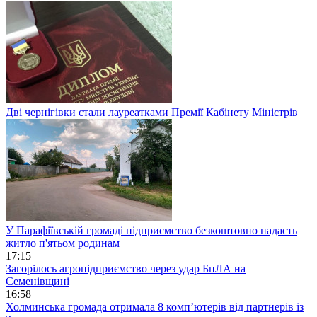
Дві чернігівки стали лауреатками Премії Кабінету Міністрів
У Парафіївській громаді підприємство безкоштовно надасть
житло п'ятьом родинам
17:15
Загорілось агропідприємство через удар БпЛА на
Семенівщині
16:58
Холминська громада отримала 8 комп’ютерів від партнерів із