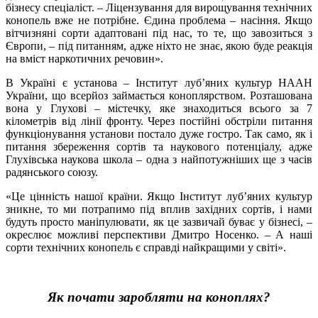
бізнесу спеціаліст. – Ліцензування для вирощування технічних
конопель вже не потрібне. Єдина проблема – насіння. Якщо
вітчизняні сорти адаптовані під нас, то те, що завозиться з
Європи, – під питанням, адже ніхто не знає, якою буде реакція
на вміст наркотичних речовин».
В Україні є установа – Інститут луб’яних культур НААН
України, що всерйоз займається коноплярством. Розташована
вона у Глухові – містечку, яке знаходиться всього за 7
кілометрів від лінії фронту. Через постійні обстріли питання
функціонування установи постало дуже гостро. Так само, як і
питання збереження сортів та наукового потенціалу, адже
Глухівська наукова школа – одна з найпотужніших ще з часів
радянського союзу.
«Це цінність нашої країни. Якщо Інститут луб’яних культур
зникне, то ми потрапимо під вплив західних сортів, і нами
будуть просто маніпулювати, як це зазвичай буває у бізнесі, –
окреслює можливі перспективи Дмитро Носенко. – А наші
сорти технічних конопель є справді найкращими у світі».
Як почати заробляти на коноплях?