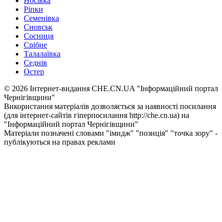
Носівка
Ріпки
Семенівка
Сновськ
Сосниця
Срібне
Талалаївка
Седнів
Остер
© 2026 Інтернет-видання CHE.CN.UA "Інформаційний портал
Чернiгiвщини"
Використання матеріалів дозволяється за наявності посилання
(для інтернет-сайтів гіперпосилання http://che.cn.ua) на
"Інформаційний портал Чернiгiвщини"
Матеріали позначені словами "імидж" "позиція" "точка зору" -
публікуються на правах реклами