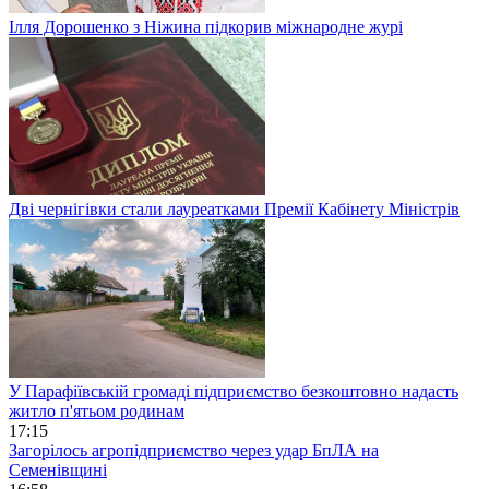
Ілля Дорошенко з Ніжина підкорив міжнародне журі
Дві чернігівки стали лауреатками Премії Кабінету Міністрів
У Парафіївській громаді підприємство безкоштовно надасть
житло п'ятьом родинам
17:15
Загорілось агропідприємство через удар БпЛА на
Семенівщині