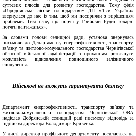
суттєвих плюсів для розвитку господарства. Тому філія
«Городнянське лісове господарство» ДП «Ліси України»
звернулася до нас із тим, щоб ми посприяли з вирішенням
проблеми. Тим паче, що поруч у Грибовій Рудні товарні
потяги вантажаться».
За словами голови селищної ради, установа звернулась
письмово до Департаменту енергоефективності, транспорту,
зв’язку та житлово-комунального господарства Чернігівської
обласної військової адміністрації з проханням розглянути
можливість відновлення повноцінного залізничного
сполучення.
Військові не можуть гарантувати безпеку
Департамент енергоефективності, транспорту, зв’язку та
житлово-комунального господарства Чернігівської ОВА
надіслав Добрянській селищній раді письмову відповідь за
підписом директора Володимира Кривенка.
У листі директор профільного департаменту посилається на