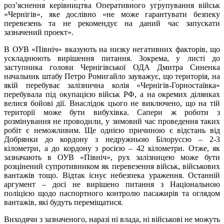
роз’яснення керівництва Оперативного угрупування військ
«Чернігів», яке дослівно «не може гарантувати безпеку
перевезень та не рекомендує на даний час запускати
зазначений проект».
В ОУВ «Північ» вказують на низку негативних факторів, що
ускладнюють вирішення питання. Зокрема, у листі до
заступника голови Чернігівської ОДА Дмитра Синенка
начальник штабу Петро Ромигайло зауважує, що територія, на
якій перебуває залізнична колія «Чернігів-Горностаївка»
перебувала під окупацією військ РФ, а на окремих ділянках
велися бойові дії. Внаслідок цього не виключено, що на тій
території може бути вибухівка. Сапери ж роботи з
розмінування не проводили, у зимовий час проведення таких
робіт є неможливим. Ще однією причиною є відстань від
Добрянки до кордону з недружньою Білоруссю – 2-3
кілометри, а до кордону з росією – 42 кілометри. Отже, як
зазначають в ОУВ «Північ», рух залізницею може бути
розцінений супротивником як перевезення військ, військових
вантажів тощо. Відтак існує небезпека ураження. Останній
аргумент – досі не вирішено питання з Національною
поліцією щодо паспортного контролю пасажирів та оглядом
вантажів, які будуть переміщатися.
Виходячи з зазначеного, наразі ні влада, ні військові не можуть