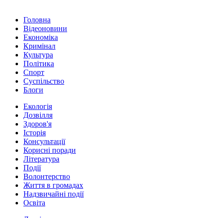
Головна
Відеоновини
Економіка
Кримінал
Культура
Політика
Спорт
Суспільство
Блоги
Екологія
Дозвілля
Здоров'я
Історія
Консультації
Корисні поради
Література
Події
Волонтерство
Життя в громадах
Надзвичайні події
Освіта