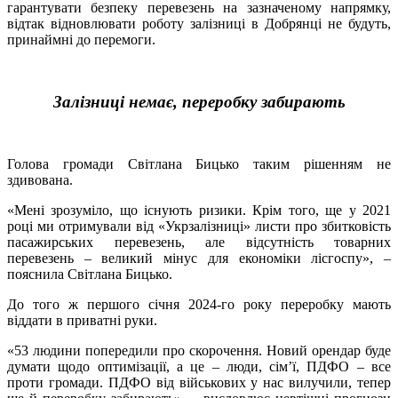
гарантувати безпеку перевезень на зазначеному напрямку,
відтак відновлювати роботу залізниці в Добрянці не будуть,
принаймні до перемоги.
Залізниці немає, переробку забирають
Голова громади Світлана Бицько таким рішенням не
здивована.
«Мені зрозуміло, що існують ризики. Крім того, ще у 2021
році ми отримували від «Укрзалізниці» листи про збитковість
пасажирських перевезень, але відсутність товарних
перевезень – великий мінус для економіки лісгоспу», –
пояснила Світлана Бицько.
До того ж першого січня 2024-го року переробку мають
віддати в приватні руки.
«53 людини попередили про скорочення. Новий орендар буде
думати щодо оптимізації, а це – люди, сім’ї, ПДФО – все
проти громади. ПДФО від військових у нас вилучили, тепер