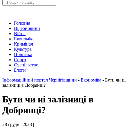
Головна
Відеоновини
Війна
Економіка
Кримінал
Культура
Політика
Спорт
Суспільство
Блоги
Інформаційний портал Чернігівщини
-
Економіка
-
Бути чи ні
залізниці в Добрянці?
Бути чи ні залізниці в
Добрянці?
28 грудня 2023 |