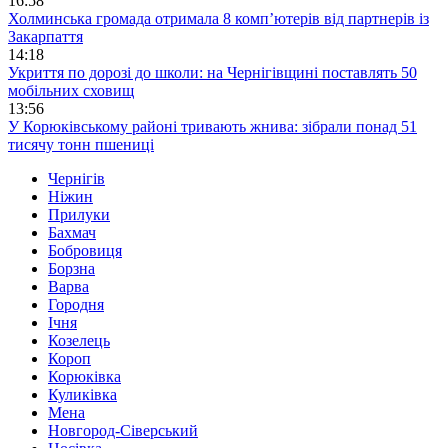
16:58
Холминська громада отримала 8 комп’ютерів від партнерів із
Закарпаття
14:18
Укриття по дорозі до школи: на Чернігівщині поставлять 50
мобільних сховищ
13:56
У Корюківському районі тривають жнива: зібрали понад 51
тисячу тонн пшениці
Чернігів
Ніжин
Прилуки
Бахмач
Бобровиця
Борзна
Варва
Городня
Ічня
Козелець
Короп
Корюківка
Куликівка
Мена
Новгород-Сіверський