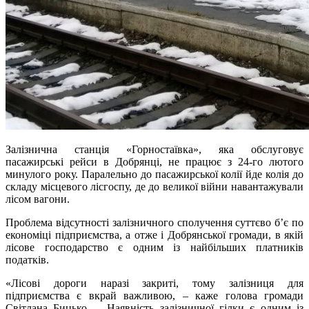
Залізнична станція «Горностаївка», яка обслуговує
пасажирські рейси в Добрянці, не працює з 24-го лютого
минулого року. Паралельно до пасажирської колії йде колія до
складу місцевого лісгоспу, де до великої війни навантажували
лісом вагони.
Проблема відсутності залізничного сполучення суттєво б’є по
економіці підприємства, а отже і Добрянської громади, в якій
лісове господарство є одним із найбільших платників
податків.
«Лісові дороги наразі закриті, тому залізниця для
підприємства є вкрай важливою, – каже голова громади
Світлана Бицько. – Наявність залізничної гілки є одним із