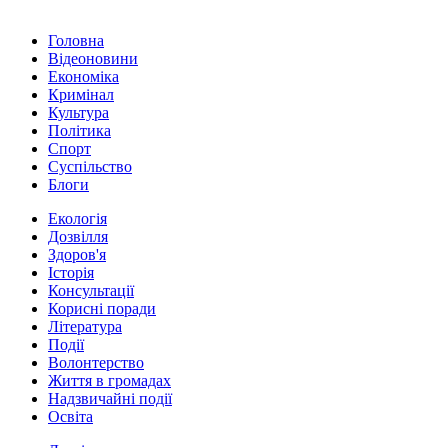
Головна
Відеоновини
Економіка
Кримінал
Культура
Політика
Спорт
Суспільство
Блоги
Екологія
Дозвілля
Здоров'я
Історія
Консультації
Корисні поради
Література
Події
Волонтерство
Життя в громадах
Надзвичайні події
Освіта