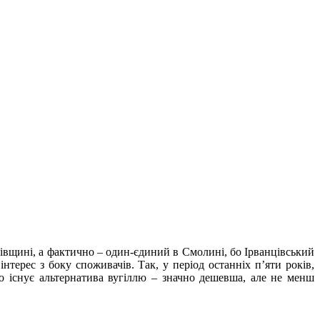
гівщині, а фактично – один-єдиний в Смолині, бо Ірванцівський
нтерес з боку споживачів. Так, у період останніх п’яти років,
що існує альтернатива вугіллю – значно дешевша, але не менш