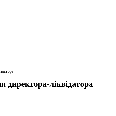
відатора
я директора-ліквідатора