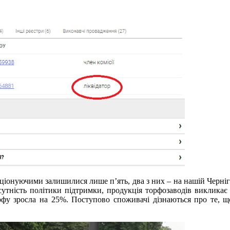
нкціонуючими залишилися лише п’ять, два з них – на нашій Черні
сутність політики підтримки, продукція торфозаводів викликає і
орфу зросла на 25%. Поступово споживачі дізнаються про те, 