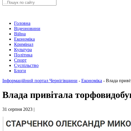
Головна
Відеоновини
Війна
Економіка
Кримінал
Культура
Політика
Спорт
Суспільство
Блоги
Інформаційний портал Чернігівщини
-
Економіка
-
Влада приві
Влада привітала торфовидобу
31 серпня 2023 |