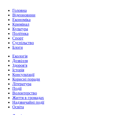
Головна
Відеоновини
Економіка
Кримінал
Культура
Політика
Спорт
Суспільство
Блоги
Екологія
Дозвілля
Здоров'я
Історія
Консультації
Корисні поради
Література
Події
Волонтерство
Життя в громадах
Надзвичайні події
Освіта