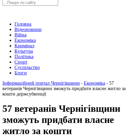
Головна
Відеоновини
Війна
Економіка
Кримінал
Культура
Політика
Спорт
Суспільство
Блоги
Інформаційний портал Чернігівщини
-
Економіка
-
57
ветеранів Чернігівщини зможуть придбати власне житло за
кошти держсубвенції
57 ветеранів Чернігівщини
зможуть придбати власне
житло за кошти