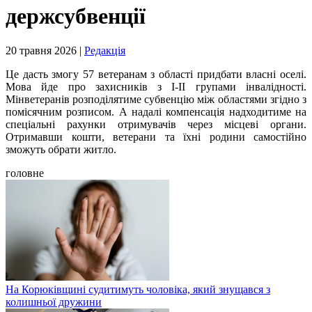
держсубвенції
20 травня 2026 |
Редакція
Це дасть змогу 57 ветеранам з області придбати власні оселі.
Мова йде про захисників з І-ІІ групами інвалідності.
Мінветеранів розподілятиме субвенцію між областями згідно з
помісячним розписом. А надалі компенсація надходитиме на
спеціальні рахунки отримувачів через місцеві органи.
Отримавши кошти, ветерани та їхні родини самостійно
зможуть обрати житло.
головне
На Корюківщині судитимуть чоловіка, який знущався з
колишньої дружини