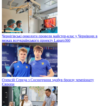
Чернігівські онкологи провели майстер-клас у Чернівцях в
межах всеукраїнського проекту Laparo360
Олексій Середа з Сосниччини здобув бронзу чемпіонату
Європи