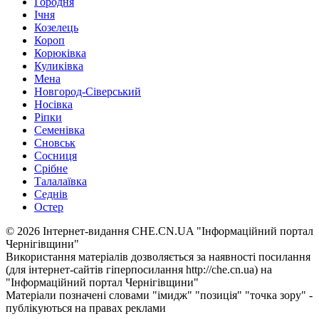
Городня
Ічня
Козелець
Короп
Корюківка
Куликівка
Мена
Новгород-Сіверський
Носівка
Ріпки
Семенівка
Сновськ
Сосниця
Срібне
Талалаївка
Седнів
Остер
© 2026 Інтернет-видання CHE.CN.UA "Інформаційний портал
Чернiгiвщини"
Використання матеріалів дозволяється за наявності посилання
(для інтернет-сайтів гіперпосилання http://che.cn.ua) на
"Інформаційний портал Чернiгiвщини"
Матеріали позначені словами "імидж" "позиція" "точка зору" -
публікуються на правах реклами