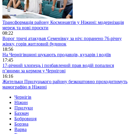
Трансформація району Космонавтів у Ніжині: модернізація
мереж та нові проєкти
08:22
Ворог тричі атакував Семенівку за ніч: поранено 76-річну
жінку, горів житловий будинок
18:56
На Чернігівщині шукають продавців, кухарів і водіїв
17:45
17-річний хлопець і позбавлений прав водій попалися
п’яними за кермом у Чернігові
16:16
Жительки Прилуцького району безкоштовно проходитимуть
мамографію в Ніжині
Чернігів
Ніжин
Прилуки
Бахмач
Бобровиця
Борзна
Варва