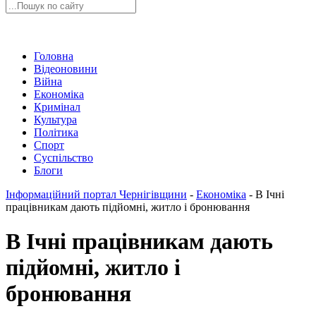
Головна
Відеоновини
Війна
Економіка
Кримінал
Культура
Політика
Спорт
Суспільство
Блоги
Інформаційний портал Чернігівщини
-
Економіка
-
В Ічні
працівникам дають підйомні, житло і бронювання
В Ічні працівникам дають
підйомні, житло і
бронювання