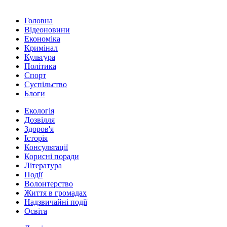
Головна
Відеоновини
Економіка
Кримінал
Культура
Політика
Спорт
Суспільство
Блоги
Екологія
Дозвілля
Здоров'я
Історія
Консультації
Корисні поради
Література
Події
Волонтерство
Життя в громадах
Надзвичайні події
Освіта