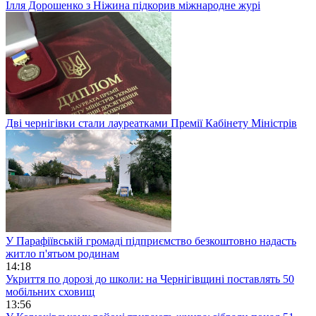
Ілля Дорошенко з Ніжина підкорив міжнародне журі
Дві чернігівки стали лауреатками Премії Кабінету Міністрів
У Парафіївській громаді підприємство безкоштовно надасть
житло п'ятьом родинам
14:18
Укриття по дорозі до школи: на Чернігівщині поставлять 50
мобільних сховищ
13:56