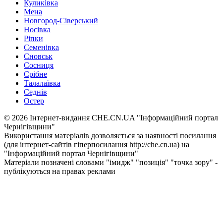
Куликівка
Мена
Новгород-Сіверський
Носівка
Ріпки
Семенівка
Сновськ
Сосниця
Срібне
Талалаївка
Седнів
Остер
© 2026 Інтернет-видання CHE.CN.UA "Інформаційний портал
Чернiгiвщини"
Використання матеріалів дозволяється за наявності посилання
(для інтернет-сайтів гіперпосилання http://che.cn.ua) на
"Інформаційний портал Чернiгiвщини"
Матеріали позначені словами "імидж" "позиція" "точка зору" -
публікуються на правах реклами