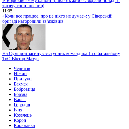
У Корюківському районі тривають жнива: зібрали понад 51
тисячу тонн пшениці
11:05
«Коли все працює, про це ніхто не думає»: у Сіверській
бригаді нагородили зв’язківців
На Сумщині загинув заступник командира 1-го батальйону
ТрО Віктор Мазур
Чернігів
Ніжин
Прилуки
Бахмач
Бобровиця
Борзна
Варва
Городня
Ічня
Козелець
Короп
Корюківка