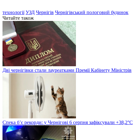
технології
УЗД
Чернігів
Чернігівський пологовий будинок
Читайте також
Дві чернігівки стали лауреатками Премії Кабінету Міністрів
Спека б’є рекорди: у Чернігові 6 серпня зафіксували +38,2°С