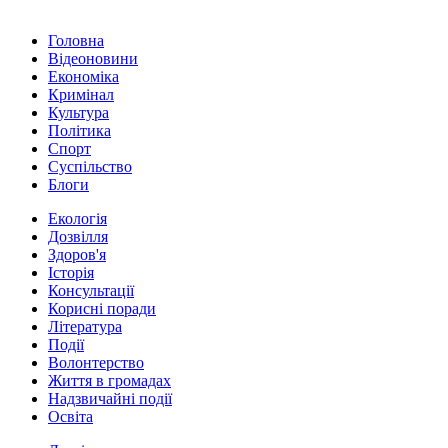
Головна
Відеоновини
Економіка
Кримінал
Культура
Політика
Спорт
Суспільство
Блоги
Екологія
Дозвілля
Здоров'я
Історія
Консультації
Корисні поради
Література
Події
Волонтерство
Життя в громадах
Надзвичайні події
Освіта