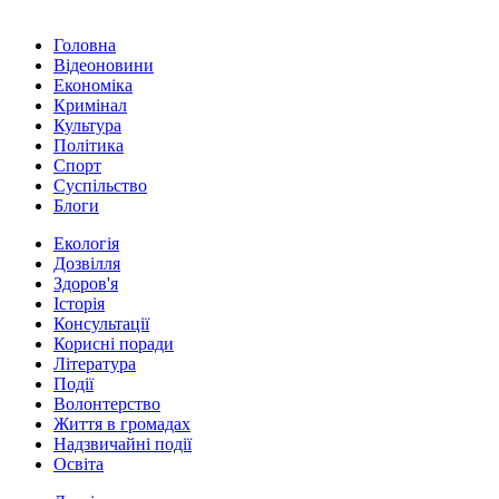
Головна
Відеоновини
Економіка
Кримінал
Культура
Політика
Спорт
Суспільство
Блоги
Екологія
Дозвілля
Здоров'я
Історія
Консультації
Корисні поради
Література
Події
Волонтерство
Життя в громадах
Надзвичайні події
Освіта