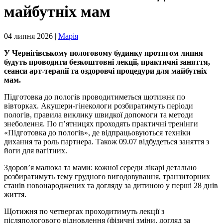
майбутніх мам
04 липня 2026 |
Марія
У Чернігівському пологовому будинку протягом липня
будуть проводити безкоштовні лекції, практичні заняття,
сеанси арт-терапії та оздоровчі процедури для майбутніх
мам.
Підготовка до пологів проводитиметься щотижня по
вівторках. Акушери-гінекологи розбиратимуть періоди
пологів, правила виклику швидкої допомоги та методи
знеболення. По п’ятницях проходять практичні тренінги
«Підготовка до пологів», де відпрацьовуються техніки
дихання та роль партнера. Також 09.07 відбудеться заняття з
йоги для вагітних.
Здоров’я малюка та мами: кожної середи лікарі детально
розбиратимуть тему грудного вигодовування, транзиторних
станів новонароджених та догляду за дитиною у перші 28 днів
життя.
Щотижня по четвергах проходитимуть лекції з
післяпологового відновлення (фізичні зміни, догляд за