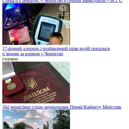
Спека б’є рекорди: у Чернігові 6 серпня зафіксували +38,2°С
17-річний хлопець і позбавлений прав водій попалися
п’яними за кермом у Чернігові
головне
Дві чернігівки стали лауреатками Премії Кабінету Міністрів