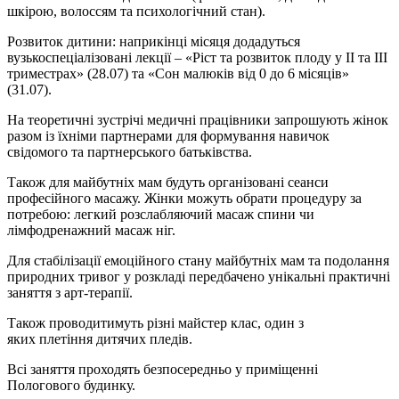
шкірою, волоссям та психологічний стан).
Розвиток дитини: наприкінці місяця додадуться
вузькоспеціалізовані лекції – «Ріст та розвиток плоду у II та III
триместрах» (28.07) та «Сон малюків від 0 до 6 місяців»
(31.07).
На теоретичні зустрічі медичні працівники запрошують жінок
разом із їхніми партнерами для формування навичок
свідомого та партнерського батьківства.
Також для майбутніх мам будуть організовані сеанси
професійного масажу. Жінки можуть обрати процедуру за
потребою: легкий розслабляючий масаж спини чи
лімфодренажний масаж ніг.
Для стабілізації емоційного стану майбутніх мам та подолання
природних тривог у розкладі передбачено унікальні практичні
заняття з арт-терапії.
Також проводитимуть різні майстер клас, один з
яких плетіння дитячих пледів.
Всі заняття проходять безпосередньо у приміщенні
Пологового будинку.