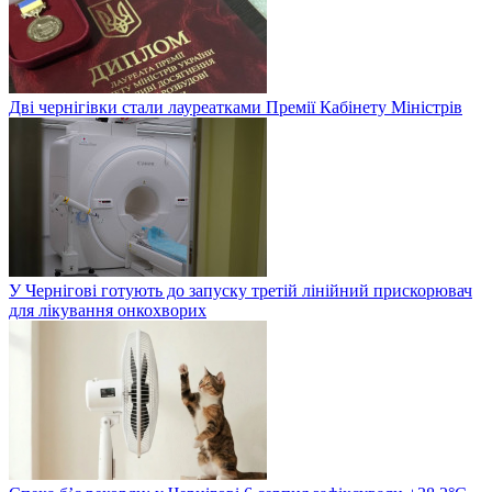
Дві чернігівки стали лауреатками Премії Кабінету Міністрів
У Чернігові готують до запуску третій лінійний прискорювач
для лікування онкохворих