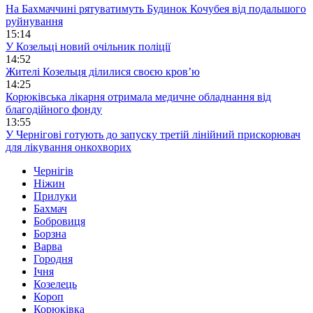
На Бахмаччині рятуватимуть Будинок Кочубея від подальшого
руйнування
15:14
У Козельці новий очільник поліції
14:52
Жителі Козельця ділилися своєю кров’ю
14:25
Корюківська лікарня отримала медичне обладнання від
благодійного фонду
13:55
У Чернігові готують до запуску третій лінійний прискорювач
для лікування онкохворих
Чернігів
Ніжин
Прилуки
Бахмач
Бобровиця
Борзна
Варва
Городня
Ічня
Козелець
Короп
Корюківка