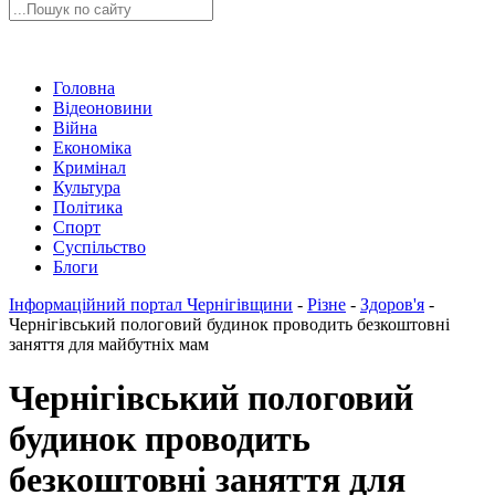
Головна
Відеоновини
Війна
Економіка
Кримінал
Культура
Політика
Спорт
Суспільство
Блоги
Інформаційний портал Чернігівщини
-
Різне
-
Здоров'я
-
Чернігівський пологовий будинок проводить безкоштовні
заняття для майбутніх мам
Чернігівський пологовий
будинок проводить
безкоштовні заняття для