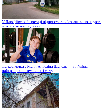
У Парафіївській громаді підприємство безкоштовно надасть
житло п'ятьом родинам
Легкоатлетка з Мени Ангеліна Шепель — у п’ятірці
найкращих на чемпіонаті світу