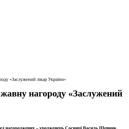
оду «Заслужений лікар України»
жавну нагороду «Заслужений
еред нагороджених – уродженець Сосниці Василь Шевчик,