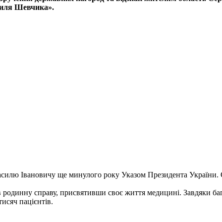
силя Шевчика».
асилю Івановичу ще минулого року Указом Президента України. 
 родинну справу, присвятивши своє життя медицині. Завдяки бага
тисяч пацієнтів.