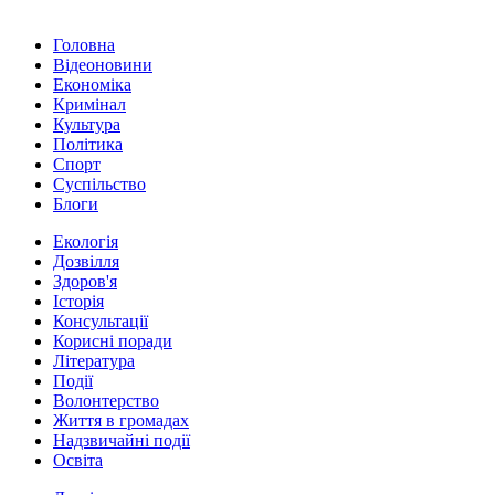
Головна
Відеоновини
Економіка
Кримінал
Культура
Політика
Спорт
Суспільство
Блоги
Екологія
Дозвілля
Здоров'я
Історія
Консультації
Корисні поради
Література
Події
Волонтерство
Життя в громадах
Надзвичайні події
Освіта