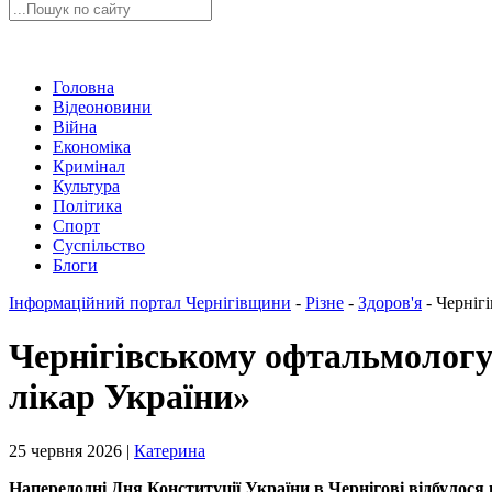
Головна
Відеоновини
Війна
Економіка
Кримінал
Культура
Політика
Спорт
Суспільство
Блоги
Інформаційний портал Чернігівщини
-
Різне
-
Здоров'я
-
Черніг
Чернігівському офтальмолог
лікар України»
25 червня 2026 |
Катерина
Напередодні Дня Конституції України в Чернігові відбулос