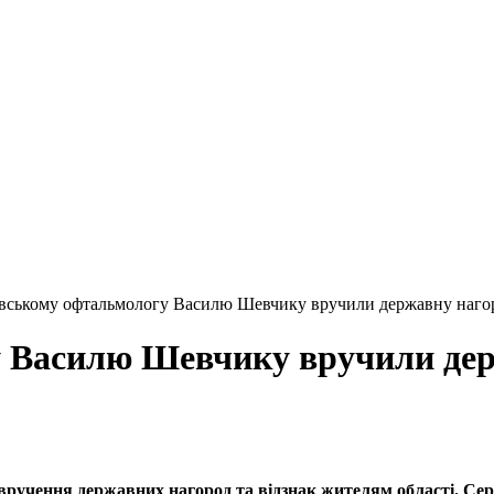
івському офтальмологу Василю Шевчику вручили державну нагор
у Василю Шевчику вручили дер
я вручення державних нагород та відзнак жителям області. С