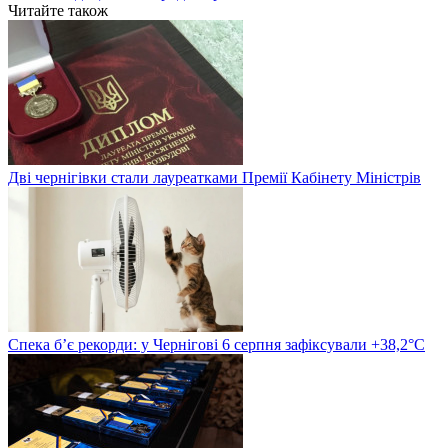
Читайте також
Дві чернігівки стали лауреатками Премії Кабінету Міністрів
Спека б’є рекорди: у Чернігові 6 серпня зафіксували +38,2°С