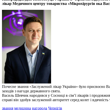
лікар Медичного центру товариства «Мікрохірургія ока Ва
Почесне звання «Заслужений лікар України» було присвоєно В
заходів з нагоди державного свята.
Василь Шевчик народився у Сосниці в сім’ї лікарів і продовжив
справі він здобув заслужений авторитет серед колег і вдячність 
звання
медицина
нагорода
Чернігів