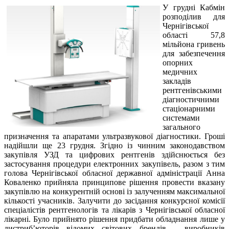
У грудні Кабмін
розподілив для
Чернігівської
області 57,8
мільйона гривень
для забезпечення
опорних
медичних
закладів
рентгенівськими
діагностичними
стаціонарними
системами
загального
призначення та апаратами ультразвукової діагностики. Гроші
надійшли ще 23 грудня. Згідно із чинним законодавством
закупівля УЗД та цифрових рентгенів здійснюється без
застосування процедури електронних закупівель, разом з тим
голова Чернігівської обласної державної адміністрації Анна
Коваленко прийняла принципове рішення провести вказану
закупівлю на конкурентній основі із залученням максимальної
кількості учасників. Залучити до засідання конкурсної комісії
спеціалістів рентгенологів та лікарів з Чернігівської обласної
лікарні. Було прийнято рішення придбати обладнання лише у
дистриб’юторів відомих світових брендів – виробників