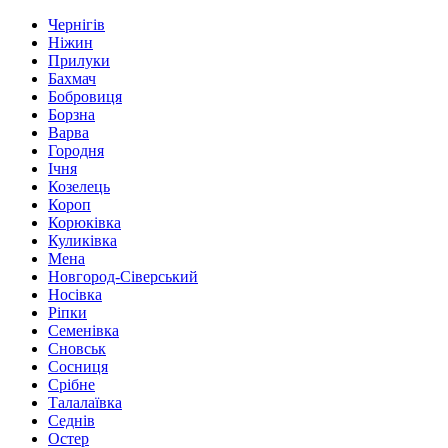
Чернігів
Ніжин
Прилуки
Бахмач
Бобровиця
Борзна
Варва
Городня
Ічня
Козелець
Короп
Корюківка
Куликівка
Мена
Новгород-Сіверський
Носівка
Ріпки
Семенівка
Сновськ
Сосниця
Срібне
Талалаївка
Седнів
Остер