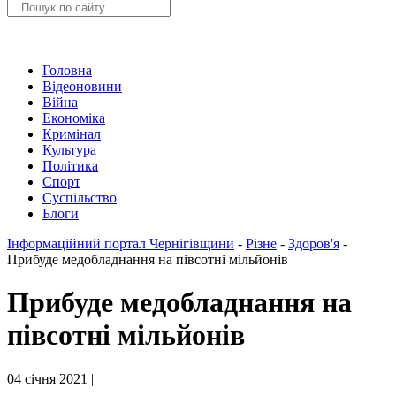
Головна
Відеоновини
Війна
Економіка
Кримінал
Культура
Політика
Спорт
Суспільство
Блоги
Інформаційний портал Чернігівщини
-
Різне
-
Здоров'я
-
Прибуде медобладнання на півсотні мільйонів
Прибуде медобладнання на
півсотні мільйонів
04 січня 2021 |