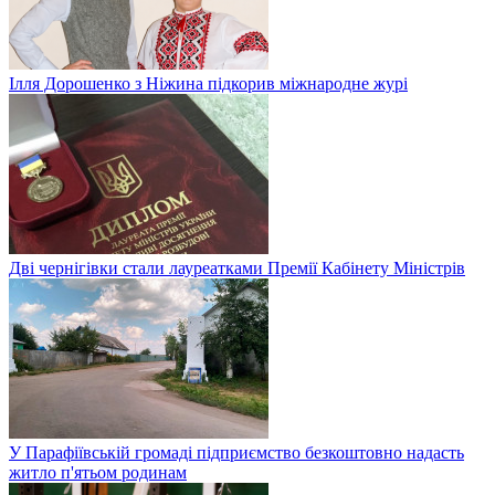
Ілля Дорошенко з Ніжина підкорив міжнародне журі
Дві чернігівки стали лауреатками Премії Кабінету Міністрів
У Парафіївській громаді підприємство безкоштовно надасть
житло п'ятьом родинам