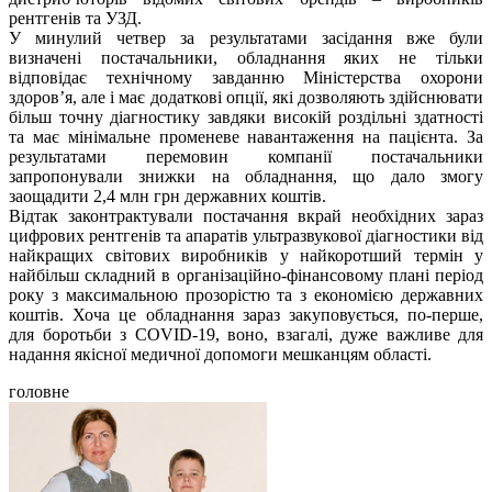
рентгенів та УЗД.
У минулий четвер за результатами засідання вже були
визначені постачальники, обладнання яких не тільки
відповідає технічному завданню Міністерства охорони
здоров’я, але і має додаткові опції, які дозволяють здійснювати
більш точну діагностику завдяки високій роздільні здатності
та має мінімальне променеве навантаження на пацієнта. За
результатами перемовин компанії постачальники
запропонували знижки на обладнання, що дало змогу
заощадити 2,4 млн грн державних коштів.
Відтак законтрактували постачання вкрай необхідних зараз
цифрових рентгенів та апаратів ультразвукової діагностики від
найкращих світових виробників у найкоротший термін у
найбільш складний в організаційно-фінансовому плані період
року з максимальною прозорістю та з економією державних
коштів. Хоча це обладнання зараз закуповується, по-перше,
для боротьби з COVID-19, воно, взагалі, дуже важливе для
надання якісної медичної допомоги мешканцям області.
головне