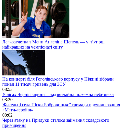
Легкоатлетка з Мени Ангеліна Шепель — у п’ятірці
найкращих на чемпіонаті світу
На концерті біля Гоголівського корпусу у Ніжині зібрали
понад 11 тисяч гривень для ЗСУ
08:53
У лісах Чернігівщини – надзвичайна пожежна небезпека
08:20
Жительці села Піски Бобровицької громади вручили звання
«Мати-героїня»
08:02
Через атаку на Прилуки сталося займання складського
приміщення