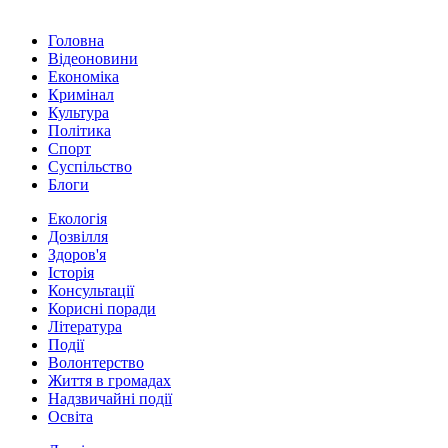
Головна
Відеоновини
Економіка
Кримінал
Культура
Політика
Спорт
Суспільство
Блоги
Екологія
Дозвілля
Здоров'я
Історія
Консультації
Корисні поради
Література
Події
Волонтерство
Життя в громадах
Надзвичайні події
Освіта