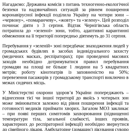
Нагадаємо: Державна комісія з питань техногенно-екологічної
безпеки та надзвичайних ситуацій за рівнем поширення
коронавірусної інфекції поділила Україну на чотири зони –
«червону», «помаранчеву», «жовту» та «зелену». Цей розподіл
починає діяти з 3 серпня. Відтак Чернігівська область
потрапила до «зеленої» зони, тобто, адаптивні карантинні
обмеження на її території попередньо діятимуть до 31 серпня.
Перебування у «зеленій» зоні передбачає знаходження людей у
громадських будівлях в засобах індивідуального захисту
(медичних масках, респіраторах); при проведенні масових
заходів необхідно дотримуватися правил перебування
громадян на площі не більше 1 людини на 5 квадратних
метрів; роботу кінотеатрів із заповненістю на 50%;
перевезення пасажирів у громадському транспорті виключно в
межах сидячих місць.
У Міністерстві охорони здоров’я України попереджають –
віднесення тієї чи іншої території до якоїсь з чотирьох зон
може змінюватися залежно від рівня поширення інфекції та
готовності медиків приймати хворих. Загалом МОЗ закликає
– при появі перших симптомів захворювання (підвищенні
температури тіла, загальної слабкості, інших проявів,
характерних до респіраторної інфекції) необхідно звернутися
до сімейного лікаря. Амбулаторне (домашнє) лікування суворо