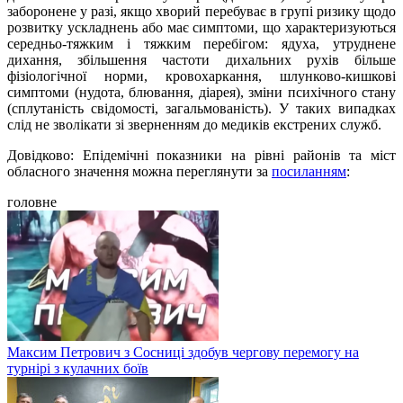
заборонене у разі, якщо хворий перебуває в групі ризику щодо
розвитку ускладнень або має симптоми, що характеризуються
середньо-тяжким і тяжким перебігом: ядуха, утруднене
дихання, збільшення частоти дихальних рухів більше
фізіологічної норми, кровохаркання, шлунково-кишкові
симптоми (нудота, блювання, діарея), зміни психічного стану
(сплутаність свідомості, загальмованість). У таких випадках
слід не зволікати зі зверненням до медиків екстрених служб.
Довідково: Епідемічні показники на рівні районів та міст
обласного значення можна переглянути за
посиланням
:
головне
Максим Петрович з Сосниці здобув чергову перемогу на
турнірі з кулачних боїв