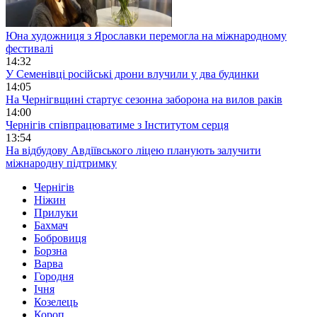
Юна художниця з Ярославки перемогла на міжнародному
фестивалі
14:32
У Семенівці російські дрони влучили у два будинки
14:05
На Чернігвщині стартує сезонна заборона на вилов раків
14:00
Чернігів співпрацюватиме з Інститутом серця
13:54
На відбудову Авдіївського ліцею планують залучити
міжнародну підтримку
Чернігів
Ніжин
Прилуки
Бахмач
Бобровиця
Борзна
Варва
Городня
Ічня
Козелець
Короп