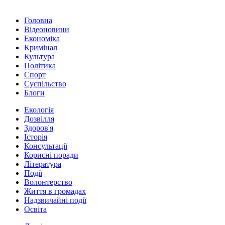
Головна
Відеоновини
Економіка
Кримінал
Культура
Політика
Спорт
Суспільство
Блоги
Екологія
Дозвілля
Здоров'я
Історія
Консультації
Корисні поради
Література
Події
Волонтерство
Життя в громадах
Надзвичайні події
Освіта