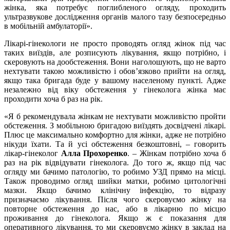
жінка, яка потребує поглибленого огляду, проходить
ультразвукове дослідження органів малого тазу безпосередньо
в мобільній амбулаторії».
Лікарі-гінекологи не просто проводять огляд жінок під час
таких виїздів, але розписують лікування, якщо потрібно, і
скеровують на дообстеження. Вони наголошують, що не варто
нехтувати такою можливістю і обов’язково прийти на огляд,
якщо така бригада буде у вашому населеному пункті. Адже
незалежно від віку обстеження у гінеколога жінка має
проходити хоча б раз на рік.
«Я б рекомендувала жінкам не нехтувати можливістю пройти
обстеження. З мобільною бригадою виїздять досвідчені лікарі.
Плюс це максимально комфортно для жінки, адже не потрібно
нікуди їхати. Та й усі обстеження безкоштовні, – говорить
лікар-гінеколог
Алла Прохоренко
. – Жінкам потрібно хоча б
раз на рік відвідувати гінеколога. До того ж, якщо під час
огляду ми бачимо патологію, то робимо УЗД прямо на місці.
Також проводимо огляд шийки матки, робимо цитологічні
мазки. Якщо бачимо клінічну інфекцію, то відразу
призначаємо лікування. Після чого скеровуємо жінку на
повторне обстеження до нас, або в лікарню по місцю
проживання до гінеколога. Якщо ж є показання для
оперативного лікування, то ми скеровуємо жінку в заклад на