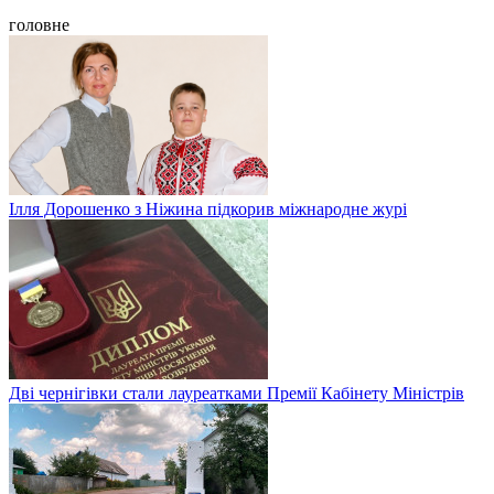
головне
Ілля Дорошенко з Ніжина підкорив міжнародне журі
Дві чернігівки стали лауреатками Премії Кабінету Міністрів