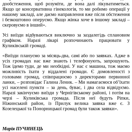
дообстеження, щоб розуміти, де вона далі лікуватиметься.
Якщо це консервативна гінекологія, то ми робимо операції у
нашому закладі, але даємо направлення вже після обстеження
і безкоштовно оперуємо. Якщо жінка хоче в іншому закладі –
скеровуємо в інший».
Усі виїзди відбуваються виключно за заздалегідь сплановим
графіком. Наразі лікарі розпочинають працювати у
Куликівській громаді.
«Виїзди плануємо за місяць-два, самі або по заявках. Адже в
усіх громадах нас вже знають і телефонують, запрошують.
Тож їдемо туди, де ми необхідні. У нас є машина, тож маємо
можливість їхати у віддалені громади. Є домовленості з
головами громад, співпрацюємо з директорами первинної
ланки, – розповідає Галина Леник. – Ми намагаємося об’їхати
усі населені пункти – за день, буває, і два села відвідуємо.
Наразі закінчуємо виїзди у Чернігівському районі, і потім на
черзі – Куликівська громада. Після неї будуть Ріпки,
Ніжинський район, із Прилук велика заявка вже є. З
Козелецької та Понорницької громад були також заявки».
Марія ПУЧИНЕЦЬ