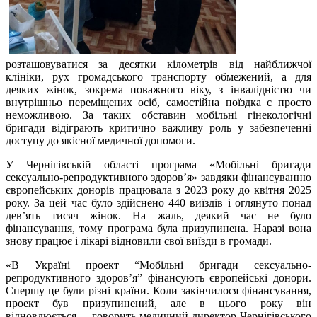
розташовуватися за десятки кілометрів від найближчої
клініки, рух громадського транспорту обмежений, а для
деяких жінок, зокрема поважного віку, з інвалідністю чи
внутрішньо переміщених осіб, самостійна поїздка є просто
неможливою. За таких обставин мобільні гінекологічні
бригади відіграють критично важливу роль у забезпеченні
доступу до якісної медичної допомоги.
У Чернігівській області програма «Мобільні бригади
сексуально-репродуктивного здоров’я» завдяки фінансуванню
європейських донорів працювала з 2023 року до квітня 2025
року. За цей час було здійснено 440 виїздів і оглянуто понад
дев’ять тисяч жінок. На жаль, деякий час не було
фінансування, тому програма була призупинена. Наразі вона
знову працює і лікарі відновили свої виїзди в громади.
«В Україні проект “Мобільні бригади сексуально-
репродуктивного здоров’я” фінансують європейські донори.
Спершу це були різні країни. Коли закінчилося фінансування,
проект був призупинений, але в цього року він
відновлюється, – говорить медичний директор Чернігівського