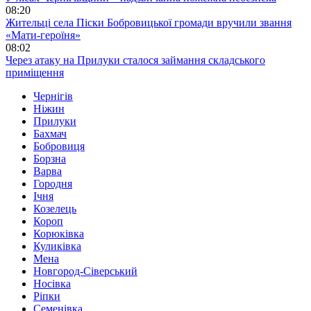
08:20
Жительці села Піски Бобровицької громади вручили звання
«Мати-героїня»
08:02
Через атаку на Прилуки сталося займання складського
приміщення
Чернігів
Ніжин
Прилуки
Бахмач
Бобровиця
Борзна
Варва
Городня
Ічня
Козелець
Короп
Корюківка
Куликівка
Мена
Новгород-Сіверський
Носівка
Ріпки
Семенівка