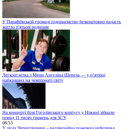
У Парафіївській громаді підприємство безкоштовно надасть
житло п'ятьом родинам
Легкоатлетка з Мени Ангеліна Шепель — у п’ятірці
найкращих на чемпіонаті світу
На концерті біля Гоголівського корпусу у Ніжині зібрали
понад 11 тисяч гривень для ЗСУ
08:53
У лісах Чернігівщини – надзвичайна пожежна небезпека