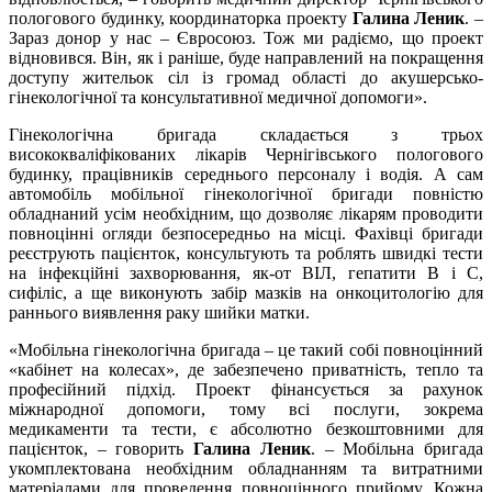
пологового будинку, координаторка проекту
Галина Леник
. –
Зараз донор у нас – Євросоюз. Тож ми радіємо, що проект
відновився. Він, як і раніше, буде направлений на покращення
доступу жительок сіл із громад області до акушерсько-
гінекологічної та консультативної медичної допомоги».
Гінекологічна бригада складається з трьох
висококваліфікованих лікарів Чернігівського пологового
будинку, працівників середнього персоналу і водія. А сам
автомобіль мобільної гінекологічної бригади повністю
обладнаний усім необхідним, що дозволяє лікарям проводити
повноцінні огляди безпосередньо на місці. Фахівці бригади
реєструють пацієнток, консультують та роблять швидкі тести
на інфекційні захворювання, як-от ВІЛ, гепатити B і C,
сифіліс, а ще виконують забір мазків на онкоцитологію для
раннього виявлення раку шийки матки.
«Мобільна гінекологічна бригада – це такий собі повноцінний
«кабінет на колесах», де забезпечено приватність, тепло та
професійний підхід. Проект фінансується за рахунок
міжнародної допомоги, тому всі послуги, зокрема
медикаменти та тести, є абсолютно безкоштовними для
пацієнток, – говорить
Галина Леник
. – Мобільна бригада
укомплектована необхідним обладнанням та витратними
матеріалами для проведення повноцінного прийому. Кожна