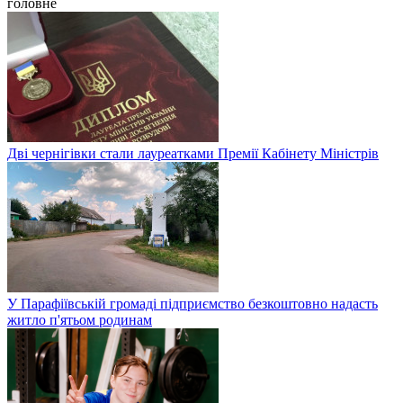
головне
Дві чернігівки стали лауреатками Премії Кабінету Міністрів
У Парафіївській громаді підприємство безкоштовно надасть
житло п'ятьом родинам