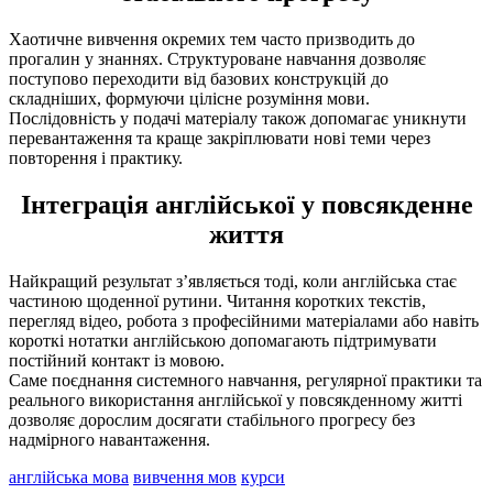
Хаотичне вивчення окремих тем часто призводить до
прогалин у знаннях. Структуроване навчання дозволяє
поступово переходити від базових конструкцій до
складніших, формуючи цілісне розуміння мови.
Послідовність у подачі матеріалу також допомагає уникнути
перевантаження та краще закріплювати нові теми через
повторення і практику.
Інтеграція англійської у повсякденне
життя
Найкращий результат з’являється тоді, коли англійська стає
частиною щоденної рутини. Читання коротких текстів,
перегляд відео, робота з професійними матеріалами або навіть
короткі нотатки англійською допомагають підтримувати
постійний контакт із мовою.
Саме поєднання системного навчання, регулярної практики та
реального використання англійської у повсякденному житті
дозволяє дорослим досягати стабільного прогресу без
надмірного навантаження.
англійська мова
вивчення мов
курси