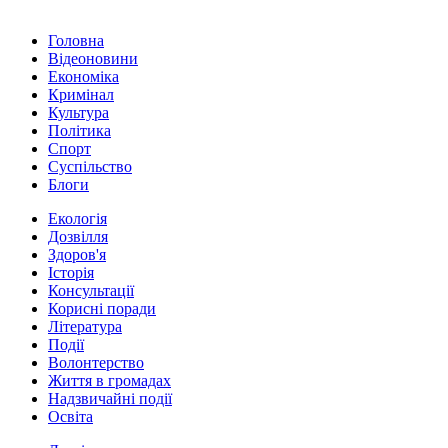
Головна
Відеоновини
Економіка
Кримінал
Культура
Політика
Спорт
Суспільство
Блоги
Екологія
Дозвілля
Здоров'я
Історія
Консультації
Корисні поради
Література
Події
Волонтерство
Життя в громадах
Надзвичайні події
Освіта