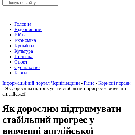
Головна
Відеоновини
Війна
Економіка
Кримінал
Культура
Політика
Спорт
Суспільство
Блоги
Інформаційний портал Чернігівщини
-
Різне
-
Корисні поради
-
Як дорослим підтримувати стабільний прогрес у вивченні
англійської
Як дорослим підтримувати
стабільний прогрес у
вивченні англійської