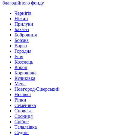
благодійного фонду
Чернігів
Ніжин
Прилуки
Бахмач
Бобровиця
Борзна
Варва
Городня
Ічня
Козелець
Короп
Корюківка
Куликівка
Мена
Новгород-Сіверський
Носівка
Ріпки
Семенівка
Сновськ
Сосниця
Срібне
Талалаївка
Седнів