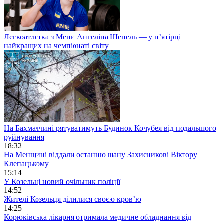
Легкоатлетка з Мени Ангеліна Шепель — у п’ятірці
найкращих на чемпіонаті світу
На Бахмаччині рятуватимуть Будинок Кочубея від подальшого
руйнування
18:32
На Менщині віддали останню шану Захисникові Віктору
Клепацькому
15:14
У Козельці новий очільник поліції
14:52
Жителі Козельця ділилися своєю кров’ю
14:25
Корюківська лікарня отримала медичне обладнання від