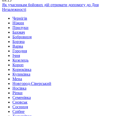
09:15
Як учасникам бойових дій отримати допомогу до Дня
Незалежності
Чернігів
Ніжин
Прилуки
Бахмач
Бобровиця
Борзна
Варва
Городня
Ічня
Козелець
Короп
Корюківка
Куликівка
Мена
Новгород-Сіверський
Носівка
Ріпки
Семенівка
Сновськ
Сосниця
Срібне