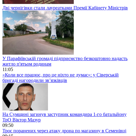
Дві чернігівки стали лауреатками Премії Кабінету Міністрів
У Парафіївській громаді підприємство безкоштовно надасть
житло п'ятьом родинам
11:05
«Коли все працює, про це ніхто не думає»: у Сіверській
бригаді нагородили зв’язківців
На Сумщині загинув заступник командира 1-го батальйону
ТрО Віктор Мазур
09:50
Троє поранених через атаку дрона по магазину в Семенівці