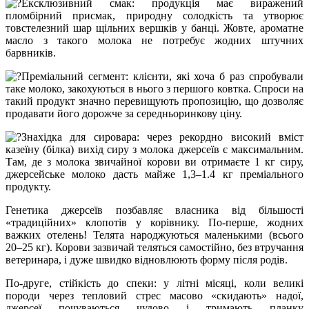
Ексклюзивний смак: продукція має виражений
пломбірний присмак, природну солодкість та утворює
товстелезний шар щільних вершків у банці. Жовте, ароматне
масло з такого молока не потребує жодних штучних
барвників.
Преміальний сегмент: клієнти, які хоча б раз спробували
таке молоко, закохуються в нього з першого ковтка. Спроси на
такий продукт значно перевищують пропозицію, що дозволяє
продавати його дорожче за середньоринкову ціну.
Знахідка для сировара: через рекордно високий вміст
казеїну (білка) вихід сиру з молока джерсеїв є максимальним.
Там, де з молока звичайної корови ви отримаєте 1 кг сиру,
джерсейське молоко дасть майже 1,3–1.4 кг преміального
продукту.
Генетика джерсеїв позбавляє власника від більшості
«традиційних» клопотів у корівнику. По-перше, жодних
важких отелень! Телята народжуються маленькими (всього
20–25 кг). Корови зазвичай теляться самостійно, без втручання
ветеринара, і дуже швидко відновлюють форму після родів.
По-друге, стійкість до спеки: у літні місяці, коли великі
породи через тепловий стрес масово «скидають» надої,
джерсеї почуваються чудово і тримають планку