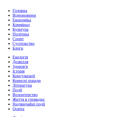
Головна
Відеоновини
Економіка
Кримінал
Культура
Політика
Спорт
Суспільство
Блоги
Екологія
Дозвілля
Здоров'я
Історія
Консультації
Корисні поради
Література
Події
Волонтерство
Життя в громадах
Надзвичайні події
Освіта