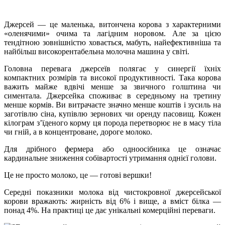
Джерсей — це маленька, витончена корова з характерними
«оленячими» очима та лагідним норовом. Але за цією
тендітною зовнішністю ховається, мабуть, найефективніша та
найбільш високорентабельна молочна машина у світі.
Головна перевага джерсеїв полягає у синергії їхніх
компактних розмірів та високої продуктивності. Така корова
важить майже вдвічі менше за звичного голштина чи
симентала. Джерсейка споживає в середньому на третину
менше кормів. Ви витрачаєте значно менше коштів і зусиль на
заготівлю сіна, купівлю зернових чи оренду пасовищ. Кожен
кілограм з’їденого корму ця порода перетворює не в масу тіла
чи гній, а в концентроване, дороге молоко.
Для дрібного фермера або одноосібника це означає
кардинальне зниження собівартості утримання однієї голови.
Це не просто молоко, це — готові вершки!
Середні показники молока від чистокровної джерсейської
корови вражають: жирність від 6% і вище, а вміст білка —
понад 4%. На практиці це дає унікальні комерційні переваги.