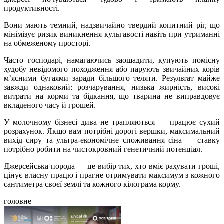
продуктивності.
Вони мають темний, надзвичайно твердий копитний ріг, що
мінімізує ризик виникнення кульгавості навіть при утриманні
на обмеженому просторі.
Часто господарі, намагаючись заощадити, купують помісну
худобу невідомого походження або парують звичайних корів
м’ясними бугаями заради більшого теляти. Результат майже
завжди однаковий: розчарування, низька жирність, високі
витрати на корми та бідкання, що тварина не виправдовує
вкладеного часу й грошей.
У молочному бізнесі дива не трапляються — працює сухий
розрахунок. Якщо вам потрібні дорогі вершки, максимальний
вихід сиру та ультра-економічне споживання сіна — ставку
потрібно робити на чистокровний генетичний потенціал.
Джерсейська порода — це вибір тих, хто вміє рахувати гроші,
цінує власну працю і прагне отримувати максимум з кожного
сантиметра своєї землі та кожного кілограма корму.
головне