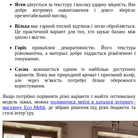
Ясен
цінується за текстуру і високу ударну міцність. Він
добре витримує навантаження і довго зберігає
презентабельний вигляд.
Вільха
має гарний теплий відтінок і легко обробляється.
Це практичний варіант для тих, хто шукає баланс між
ціною і якістю.
Горіх
приваблює декоративністю. Його текстура
різноманітна, а матеріал добре піддається різьбленню і
тонуванню.
Сосна
залишається одним із найбільш доступних
варіантів. Вона має природний аромат і приємний колір,
але через м’якість потребує більш обережного
користування.
Якщо потрібно порівняти різні варіанти і знайти оптимальну
модель ліжка, можна
подивитися меблі в каталозі інтернет–
магазину Eco Mebli
, де зібрані рішення під різні бюджети та
стилі інтер’єру.