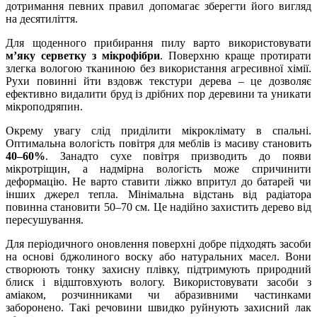
дотримання певних правил допомагає зберегти його вигляд
на десятиліття.
Для щоденного прибирання пилу варто використовувати
м’яку серветку з мікрофібри
. Поверхню краще протирати
злегка вологою тканиною без використання агресивної хімії.
Рухи повинні йти вздовж текстури дерева – це дозволяє
ефективно видалити бруд із дрібних пор деревини та уникати
мікроподряпин.
Окрему увагу слід приділити мікроклімату в спальні.
Оптимальна вологість повітря для меблів із масиву становить
40–60%
. Занадто сухе повітря призводить до появи
мікротріщин, а надмірна вологість може спричинити
деформацію. Не варто ставити ліжко впритул до батарей чи
інших джерел тепла. Мінімальна відстань від радіатора
повинна становити 50–70 см. Це надійно захистить дерево від
пересушування.
Для періодичного оновлення поверхні добре підходять засоби
на основі бджолиного воску або натуральних масел. Вони
створюють тонку захисну плівку, підтримують природний
блиск і відштовхують вологу. Використовувати засоби з
аміаком, розчинниками чи абразивними частинками
заборонено. Такі речовини швидко руйнують захисний лак