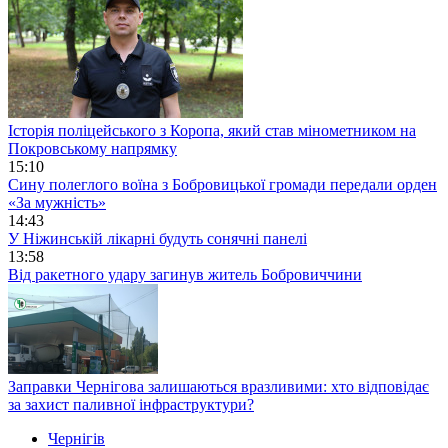
Історія поліцейського з Коропа, який став мінометником на
Покровському напрямку
15:10
Сину полеглого воїна з Бобровицької громади передали орден
«За мужність»
14:43
У Ніжинській лікарні будуть сонячні панелі
13:58
Від ракетного удару загинув житель Бобровиччини
Заправки Чернігова залишаються вразливими: хто відповідає
за захист паливної інфраструктури?
Чернігів