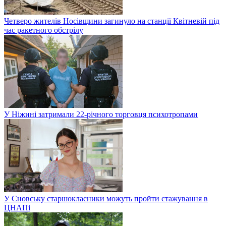
Четверо жителів Носівщини загинуло на станції Квітневій під
час ракетного обстрілу
У Ніжині затримали 22-річного торговця психотропами
У Сновську старшокласники можуть пройти стажування в
ЦНАПі