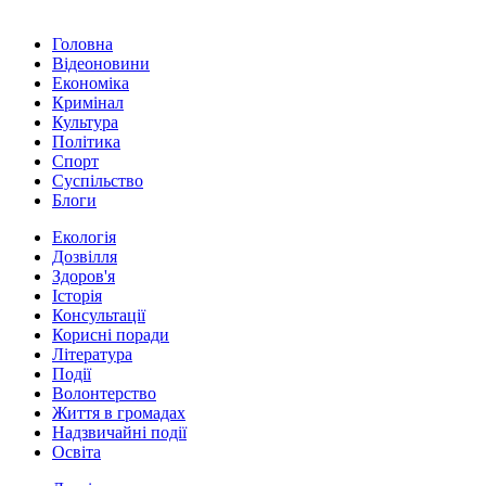
Головна
Відеоновини
Економіка
Кримінал
Культура
Політика
Спорт
Суспільство
Блоги
Екологія
Дозвілля
Здоров'я
Історія
Консультації
Корисні поради
Література
Події
Волонтерство
Життя в громадах
Надзвичайні події
Освіта