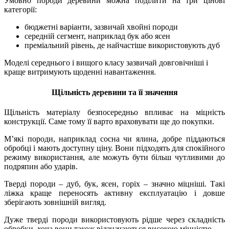
Умовно породи деревини можна поділити на три цінові
категорії:
бюджетні варіанти, зазвичай хвойні породи
середній сегмент, наприклад бук або ясен
преміальний рівень, де найчастіше використовують дуб
Моделі середнього і вищого класу зазвичай довговічніші і
краще витримують щоденні навантаження.
Щільність деревини та її значення
Щільність матеріалу безпосередньо впливає на міцність
конструкції. Саме тому її варто враховувати ще до покупки.
М’які породи, наприклад сосна чи ялина, добре піддаються
обробці і мають доступну ціну. Вони підходять для спокійного
режиму використання, але можуть бути більш чутливими до
подряпин або ударів.
Тверді породи – дуб, бук, ясен, горіх – значно міцніші. Такі
ліжка краще переносять активну експлуатацію і довше
зберігають зовнішній вигляд.
Дуже тверді породи використовують рідше через складність
обробки, хоча вони також відзначаються високою міцністю.