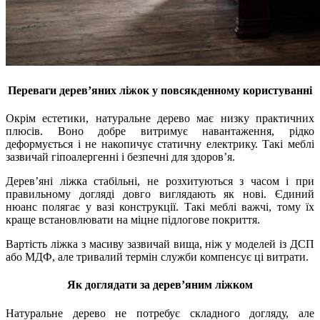
Переваги дерев’яних ліжок у повсякденному користуванні
Окрім естетики, натуральне дерево має низку практичних
плюсів. Воно добре витримує навантаження, рідко
деформується і не накопичує статичну електрику. Такі меблі
зазвичай гіпоалергенні і безпечні для здоров’я.
Дерев’яні ліжка стабільні, не розхитуються з часом і при
правильному догляді довго виглядають як нові. Єдиний
нюанс полягає у вазі конструкції. Такі меблі важчі, тому їх
краще встановлювати на міцне підлогове покриття.
Вартість ліжка з масиву зазвичай вища, ніж у моделей із ДСП
або МДФ, але тривалий термін служби компенсує ці витрати.
Як доглядати за дерев’яним ліжком
Натуральне дерево не потребує складного догляду, але