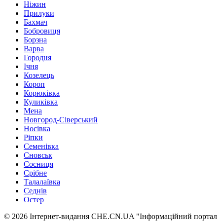
Ніжин
Прилуки
Бахмач
Бобровиця
Борзна
Варва
Городня
Ічня
Козелець
Короп
Корюківка
Куликівка
Мена
Новгород-Сіверський
Носівка
Ріпки
Семенівка
Сновськ
Сосниця
Срібне
Талалаївка
Седнів
Остер
© 2026 Інтернет-видання CHE.CN.UA "Інформаційний портал