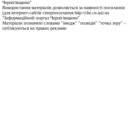
Чернiгiвщини"
Використання матеріалів дозволяється за наявності посилання
(для інтернет-сайтів гіперпосилання http://che.cn.ua) на
"Інформаційний портал Чернiгiвщини"
Матеріали позначені словами "імидж" "позиція" "точка зору" -
публікуються на правах реклами