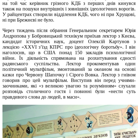
на той час керівник грізного КДБ з перших днів кинувся
також на пошуки внутрішніх і зовнішніх ідеологічних ворогів.
У райцентрах створили відділення КДБ, чого ні при Хрущові,
ні при Брежнєві не було.
Через тиждень після обрання Генеральним секретарем Юрія
Андропова у Бобровицький технікум приїхав лектор з Києва,
кандидат історичних наук, доцент Олексій Картунов з
лекцією «ХХVI з’їзд КПРС про ідеологічну боротьбу». І він
наголосив, що в США понад 150 закладів психологічної
війни. Їх діяльність спрямована на розхитування єдності
радянського суспільства. Лектор прокоментував один
політичний мультфільм, змонтований за океаном на основі
казки про Червону Шапочку і Сірого Вовка. Лектор з гнівом
говорив про цей мультфільм. Виступив він перед учнями-
заочниками, які «з великою увагою та розумінням» слухали
розповідь столичного гостя і повинні були «нести суть
правдивого слова до людей, в маси».