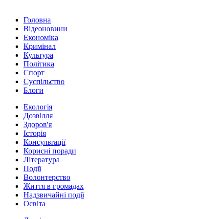
Головна
Відеоновини
Економіка
Кримінал
Культура
Політика
Спорт
Суспільство
Блоги
Екологія
Дозвілля
Здоров'я
Історія
Консультації
Корисні поради
Література
Події
Волонтерство
Життя в громадах
Надзвичайні події
Освіта