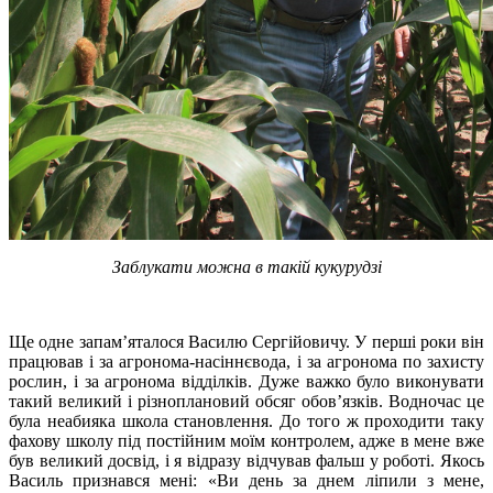
Заблукати можна в такій кукурудзі
Ще одне запам’яталося Василю Сергійовичу. У перші роки він
працював і за агронома-насіннєвода, і за агронома по захисту
рослин, і за агронома відділків. Дуже важко було виконувати
такий великий і різноплановий обсяг обов’язків. Водночас це
була неабияка школа становлення. До того ж проходити таку
фахову школу під постійним моїм контролем, адже в мене вже
був великий досвід, і я відразу відчував фальш у роботі. Якось
Василь признався мені: «Ви день за днем ліпили з мене,