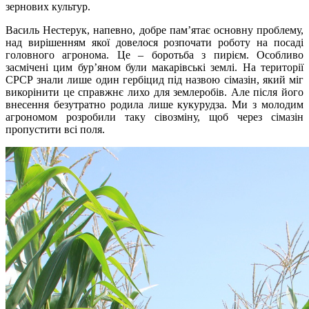
зернових культур.
Василь Нестерук, напевно, добре пам’ятає основну проблему,
над вирішенням якої довелося розпочати роботу на посаді
головного агронома. Це – боротьба з пирієм. Особливо
засмічені цим бур’яном були макарівські землі. На території
СРСР знали лише один гербіцид під назвою сімазін, який міг
викорінити це справжнє лихо для землеробів. Але після його
внесення безутратно родила лише кукурудза. Ми з молодим
агрономом розробили таку сівозміну, щоб через сімазін
пропустити всі поля.