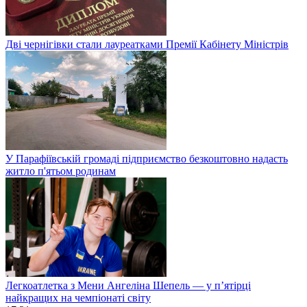
Дві чернігівки стали лауреатками Премії Кабінету Міністрів
У Парафіївській громаді підприємство безкоштовно надасть
житло п'ятьом родинам
Легкоатлетка з Мени Ангеліна Шепель — у п’ятірці
найкращих на чемпіонаті світу