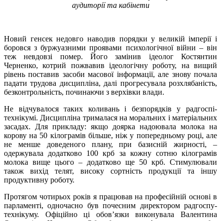
аудиторії та кабінети
Новий генсек недовго наводив порядки у великій імперії і
боровся з буржуазними проявами психологічної війни – він
теж невдовзі помер. Його замінив ідеолог Костянтин
Черненко, котрий пожвавив ідеологічну роботу, на вищий
рівень поставив засоби масової інформації, але знову почала
падати трудова дисципліна, далі прогресувала розхлябаність,
безконтрольність, починаючи з верхівки влади.
Не відчувалося таких коливань і безпорядків у радгоспі-
технікумі. Дисципліна трималася на моральних і матеріальних
засадах. Для прикладу: якщо доярка надоювала молока на
корову на 50 кілограмів більше, ніж у попередньому році, але
не менше доведеного плану, при базисній жирності, –
одержувала додатково 100 крб за кожну сотню кілограмів
молока вище цього – додатково ще 50 крб. Стимулювали
також вихід телят, високу сортність продукції та іншу
продуктивну роботу.
Протягом чотирьох років я працював на професійній основі в
парламенті, одночасно був почесним директором радгоспу-
технікуму. Офіційно ці обов’язки виконувала Валентина