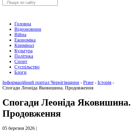
Головна
Відеоновини
Війна
Економіка
Кримінал
Культура
Політика
Спорт
Суспільство
Блоги
Інформаційний портал Чернігівщини
-
Різне
-
Історія
-
Спогади Леоніда Яковишина. Продовження
Спогади Леоніда Яковишина.
Продовження
05 березня 2026 |