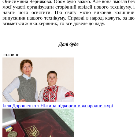
Онисимівна Чернякова. Обом було важко. Але вона змогла без
моєї участі організувати сторічний ювілей нового технікуму, і
навіть його освятити. Цю святу місію виконав колишній
випускник нашого технікуму. Справді в народі кажуть, за що
візьметься жінка-керівник, то все доведе до ладу.
Далі буде
головне
Ілля Дорошенко з Ніжина підкорив міжнародне журі