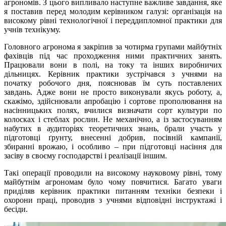
агрономів. З цього випливало наступне важливе завдання, яке
я поставив перед молодим керівником галузі: організація на
високому рівні технологічної і переддипломної практики для
учнів технікуму.
Головного агронома я закріпив за чотирма групами майбутніх
фахівців під час проходження ними практичних занять.
Працювали вони в полі, на току та інших виробничих
дільницях. Керівник практики зустрічався з учнями на
початку робочого дня, пояснював їм суть поставлених
завдань. Адже вони не просто виконували якусь роботу, а,
скажімо, здійснювали апробацію і сортове прополювання на
насінницьких полях, вчилися визначати сорт культури по
колосках і стеблах рослин. Не механічно, а із застосуванням
набутих в аудиторіях теоретичних знань, брали участь у
підготовці ґрунту, внесенні добрив, посівній кампанії,
збиранні врожаю, і особливо – при підготовці насіння для
засіву в своєму господарстві і реалізації іншим.
Такі операції проводили на високому науковому рівні, тому
майбутнім агрономам було чому повчитися. Багато уваги
приділяв керівник практики питанням техніки безпеки і
охорони праці, проводив з учнями відповідні інструктажі і
бесіди.