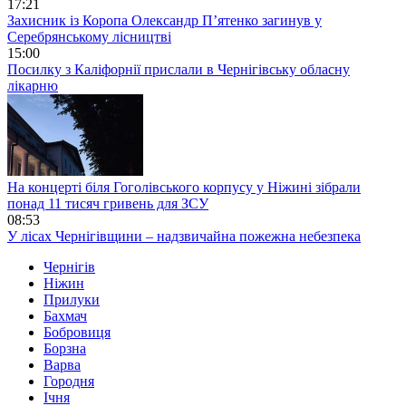
17:21
Захисник із Коропа Олександр П’ятенко загинув у
Серебрянському лісництві
15:00
Посилку з Каліфорнії прислали в Чернігівську обласну
лікарню
На концерті біля Гоголівського корпусу у Ніжині зібрали
понад 11 тисяч гривень для ЗСУ
08:53
У лісах Чернігівщини – надзвичайна пожежна небезпека
Чернігів
Ніжин
Прилуки
Бахмач
Бобровиця
Борзна
Варва
Городня
Ічня