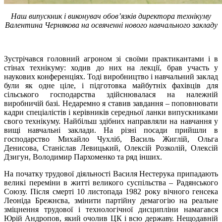
Наш випускник і виконувач обов’язків директора технікуму
Валентина Чернякова на освяченні нового навчального закладу
Зустрічався головний агроном зі своїми практикантами і в
стінах технікуму: ходив до них на лекції, брав участь у
наукових конференціях. Тоді виробництво і навчальний заклад
були як одне ціле, і підготовка майбутніх фахівців для
сільського господарства здійснювалася на належній
виробничій базі. Недаремно я ставив завдання – поповнювати
кадри спеціалістів і керівників середньої ланки випускниками
свого технікуму. Найбільш здібних направляли на навчання у
вищі навчальні заклади. На різні посади прийшли в
господарство Михайло Чухліб, Василь Жиглій, Ольга
Денисова, Станіслав Левицький, Олексій Розколій, Олексій
Дзигун, Володимир Пархоменко та ряд інших.
На початку трудової діяльності Василя Нестерука припадають
великі переміни в житті великого суспільства – Радянського
Союзу. Після смерті 10 листопада 1982 року вічного генсека
Леоніда Брежнєва, змінити партійну демагогію на реальне
зміцнення трудової і технологічної дисципліни намагався
Юрій Андропов, який очолив ЦК і всю державу. Нещодавній