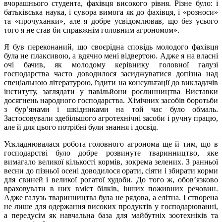
вчорашнього студента, фахівця високого рівня. Різне було: і
батьківська наука, і сувора вимога як до фахівця, і «розноси»
та «прочуханки», але я добре усвідомлював, що без усього
того я не став би справжнім головним агрономом».
Я був переконаний, що своєрідна сповідь молодого фахівця
була не плаксивою, а вдячно мені відвертою. Адже я на власні
очі бачив, як молодому керівнику головної галузі
господарства часто доводилося засиджуватися допізна над
спеціальною літературою, їздити на консультації до викладачів
інституту, заглядати у павільйони рослинництва Виставки
досягнень народного господарства. Хімічних засобів боротьби
з бур’янами і шкідниками на той час було обмаль.
Застосовували здебільшого агротехнічні засоби і ручну працю,
але й для цього потрібні були знання і досвід.
Ускладнювалася робота головного агронома ще й тим, що в
господарстві було добре розвинуте тваринництво, яке
вимагало великої кількості кормів, зокрема зелених. З ранньої
весни до пізньої осені доводилося орати, сіяти і збирати корми
для свиней і великої рогатої худоби. До того ж, обов’язково
враховувати в них вміст білків, інших поживних речовин.
Адже галузь тваринництва була не рядова, а елітна. І створена
не лише для одержання високих продуктів у господарюванні,
а передусім як навчальна база для майбутніх зоотехніків та