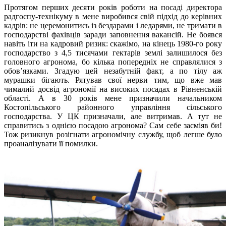
Протягом перших десяти років роботи на посаді директора
радгоспу-технікуму в мене виробився свій підхід до керівних
кадрів: не церемонитись із бездарами і ледарями, не тримати в
господарстві фахівців заради заповнення вакансій. Не боявся
навіть іти на кадровий ризик: скажімо, на кінець 1980-го року
господарство з 4,5 тисячами гектарів землі залишилося без
головного агронома, бо кілька попередніх не справлялися з
обов’язками. Згадую цей незабутній факт, а по тілу аж
мурашки бігають. Рятував свої нерви тим, що вже мав
чималий досвід агрономії на високих посадах в Рівненській
області. А в 30 років мене призначили начальником
Костопільського районного управління сільського
господарства. У ЦК призначали, але витримав. А тут не
справитись з однією посадою агронома? Сам себе засміяв би!
Тож ризикнув розігнати агрономічну службу, щоб легше було
проаналізувати її помилки.