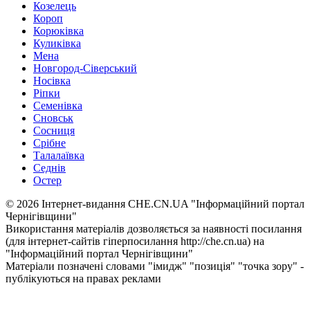
Козелець
Короп
Корюківка
Куликівка
Мена
Новгород-Сіверський
Носівка
Ріпки
Семенівка
Сновськ
Сосниця
Срібне
Талалаївка
Седнів
Остер
© 2026 Інтернет-видання CHE.CN.UA "Інформаційний портал
Чернiгiвщини"
Використання матеріалів дозволяється за наявності посилання
(для інтернет-сайтів гіперпосилання http://che.cn.ua) на
"Інформаційний портал Чернiгiвщини"
Матеріали позначені словами "імидж" "позиція" "точка зору" -
публікуються на правах реклами