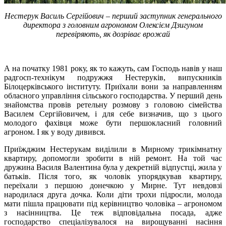
Нестерук Василь Сергійович – перший заступник генерального
директора з головним агрономом Олексієм Дзигуном
перевіряють, як дозріває врожай
А на початку 1981 року, як то кажуть, сам Господь навів у наш
радгосп-технікум подружжя Нестеруків, випускників
Білоцерківського інституту. Приїхали вони за направленням
обласного управління сільського господарства. У перший день
знайомства провів ретельну розмову з головою сімейства
Василем Сергійовичем, і для себе визначив, що з цього
молодого фахівця може бути першокласний головний
агроном. І як у воду дивився.
Приїжджим Нестерукам виділили в Мирному трикімнатну
квартиру, допомогли зробити в ній ремонт. На той час
дружина Василя Валентина була у декретній відпустці, жила у
батьків. Після того, як чоловік упорядкував квартиру,
переїхали з першою донечкою у Мирне. Тут невдовзі
народилася друга дочка. Коли діти трохи підросли, молода
мати пішла працювати під керівництво чоловіка – агрономом
з насінництва. Це теж відповідальна посада, адже
господарство спеціалізувалося на вирощуванні насіння