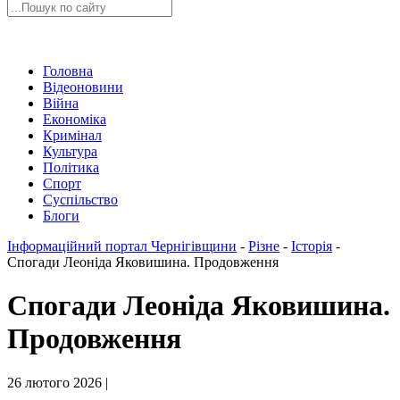
Головна
Відеоновини
Війна
Економіка
Кримінал
Культура
Політика
Спорт
Суспільство
Блоги
Інформаційний портал Чернігівщини
-
Різне
-
Історія
-
Спогади Леоніда Яковишина. Продовження
Спогади Леоніда Яковишина.
Продовження
26 лютого 2026 |