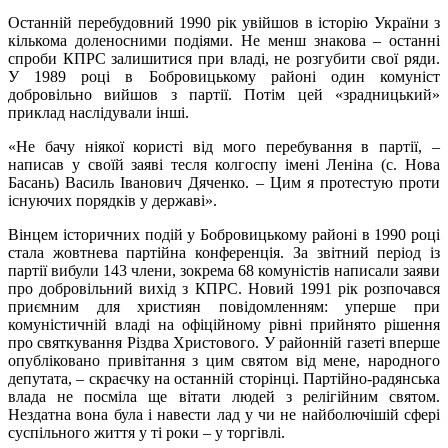
Останній перебудовний 1990 рік увійшов в історію України з
кількома доленосними подіями. Не менш знакова – останні
спроби КПРС залишитися при владі, не розгубити свої ряди.
У 1989 році в Бобровицькому районі один комуніст
добровільно вийшов з партії. Потім цей «зрадницький»
приклад наслідували інші.
«Не бачу ніякої користі від мого перебування в партії, –
написав у своїй заяві тесля колгоспу імені Леніна (с. Нова
Басань) Василь Іванович Дяченко. – Цим я протестую проти
існуючих порядків у державі».
Вінцем історичних подій у Бобровицькому районі в 1990 році
стала жовтнева партійна конференція. За звітний період із
партії вибули 143 члени, зокрема 68 комуністів написали заяви
про добровільний вихід з КПРС. Новий 1991 рік розпочався
приємним для християн повідомленням: уперше при
комуністичній владі на офіційному рівні прийнято рішення
про святкування Різдва Христового. У районній газеті вперше
опубліковано привітання з цим святом від мене, народного
депутата, – скраєчку на останній сторінці. Партійно-радянська
влада не посміла ще вітати людей з релігійним святом.
Нездатна вона була і навести лад у чи не найболючішій сфері
суспільного життя у ті роки – у торгівлі.