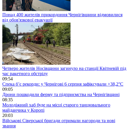
Понад 400 жителів прикордоння Чернігівщини відмовилися
від обов'язкової евакуації
Четверо жителів Носівщини загинуло на станції Квітневій під
час ракетного обстрілу
09:54
Спека б’є рекорди: у Чернігові 6 серпня зафіксували +38,2°С
09:05
Дрони пошкодили ферму та підприємства на Чернігівщині
08:35
Молодіжний хаб буде на місці старого танцювального
майданчика у Коропі
20:03
Військові Сіверської бригади отримали нагороди та нові
звання