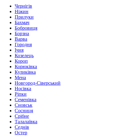
Чернігів
Ніжин
Прилуки
Бахмач
Бобровиця
Борзна
Варва
Городня
Ічня
Козелець
Короп
Корюківка
Куликівка
Мена
Новгород-Сіверський
Носівка
Ріпки
Семенівка
Сновськ
Сосниця
Срібне
Талалаївка
Седнів
Остер