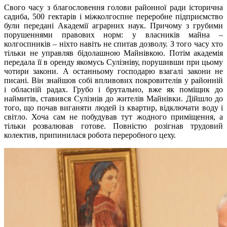
Свого часу з благословення голови районної ради історична
садиба, 500 гектарів і міжколгоспне переробне підприємство
були передані Академії аграрних наук. Причому з грубими
порушеннями правових норм: у власників майна –
колгоспників – ніхто навіть не спитав дозволу. З того часу хто
тільки не управляв бідолашною Майнівкою. Потім академія
передала її в оренду якомусь Сулізніву, порушивши при цьому
чотири закони. А останньому господарю взагалі закони не
писані. Він знайшов собі впливових покровителів у районній
і обласній радах. Грубо і брутально, вже як поміщик до
наймитів, ставився Сулізнів до жителів Майнівки. Дійшло до
того, що почав виганяти людей із квартир, відключати воду і
світло. Хоча сам не побудував тут жодного приміщення, а
тільки розвалював готове. Повністю розігнав трудовий
колектив, припинилася робота переробного цеху.