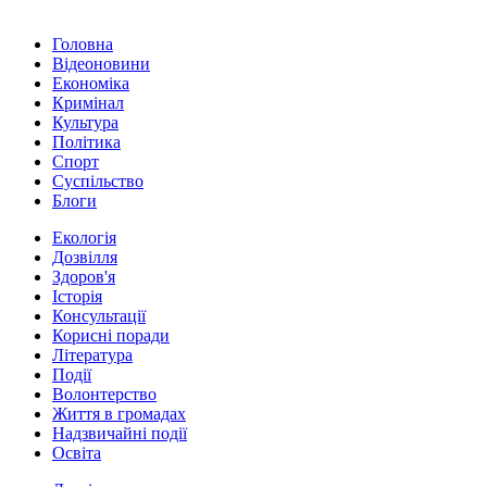
Головна
Відеоновини
Економіка
Кримінал
Культура
Політика
Спорт
Суспільство
Блоги
Екологія
Дозвілля
Здоров'я
Історія
Консультації
Корисні поради
Література
Події
Волонтерство
Життя в громадах
Надзвичайні події
Освіта