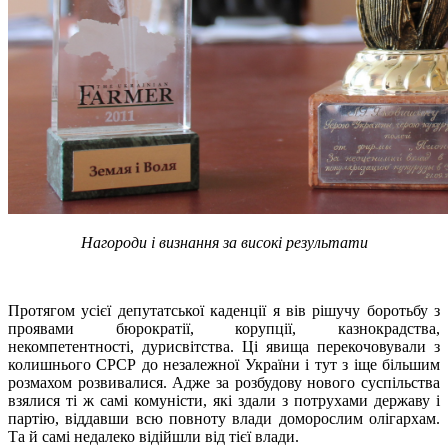
Нагороди і визнання за високі результати
Протягом усієї депутатської каденції я вів рішучу боротьбу з
проявами бюрократії, корупції, казнокрадства,
некомпетентності, дурисвітства. Ці явища перекочовували з
колишнього СРСР до незалежної України і тут з іще більшим
розмахом розвивалися. Адже за розбудову нового суспільства
взялися ті ж самі комуністи, які здали з потрухами державу і
партію, віддавши всю повноту влади доморослим олігархам.
Та й самі недалеко відійшли від тієї влади.