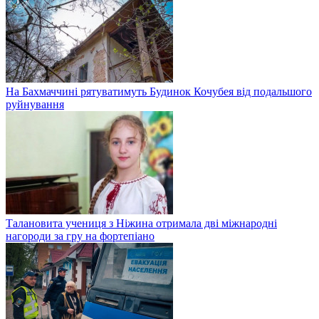
На Бахмаччині рятуватимуть Будинок Кочубея від подальшого
руйнування
Талановита учениця з Ніжина отримала дві міжнародні
нагороди за гру на фортепіано