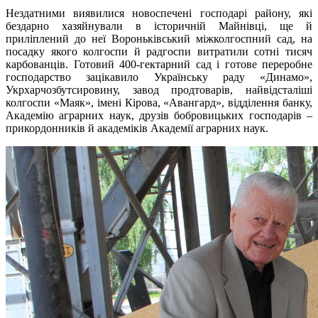
Нездатними виявилися новоспечені господарі району, які
бездарно хазяйнували в історичній Майнівці, ще й
приліплений до неї Вороньківський міжколгоспний сад, на
посадку якого колгоспи й радгоспи витратили сотні тисяч
карбованців. Готовий 400-гектарний сад і готове переробне
господарство зацікавило Українську раду «Динамо»,
Укрхарчозбутсировину, завод продтоварів, найвідсталіші
колгоспи «Маяк», імені Кірова, «Авангард», відділення банку,
Академію аграрних наук, друзів бобровицьких господарів –
прикордонників й академіків Академії аграрних наук.