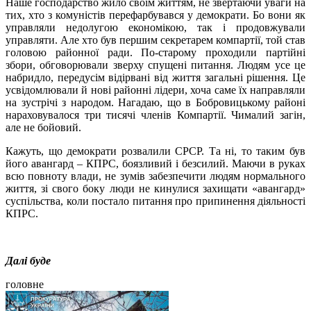
Наше господарство жило своїм життям, не звертаючи уваги на
тих, хто з комуністів перефарбувався у демократи. Бо вони як
управляли недолугою економікою, так і продовжували
управляти. Але хто був першим секретарем компартії, той став
головою районної ради. По-старому проходили партійні
збори, обговорювали зверху спущені питання. Людям усе це
набридло, передусім відірвані від життя загальні рішення. Це
усвідомлювали й нові районні лідери, хоча саме їх направляли
на зустрічі з народом. Нагадаю, що в Бобровицькому районі
нараховувалося три тисячі членів Компартії. Чималий загін,
але не бойовий.
Кажуть, що демократи розвалили СРСР. Та ні, то таким був
його авангард – КПРС, боязливий і безсилий. Маючи в руках
всю повноту влади, не зумів забезпечити людям нормального
життя, зі свого боку люди не кинулися захищати «авангард»
суспільства, коли постало питання про припинення діяльності
КПРС.
Далі буде
головне