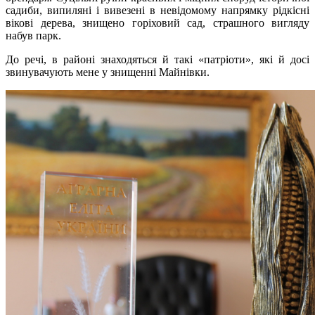
садиби, випиляні і вивезені в невідомому напрямку рідкісні
вікові дерева, знищено горіховий сад, страшного вигляду
набув парк.
До речі, в районі знаходяться й такі «патріоти», які й досі
звинувачують мене у знищенні Майнівки.