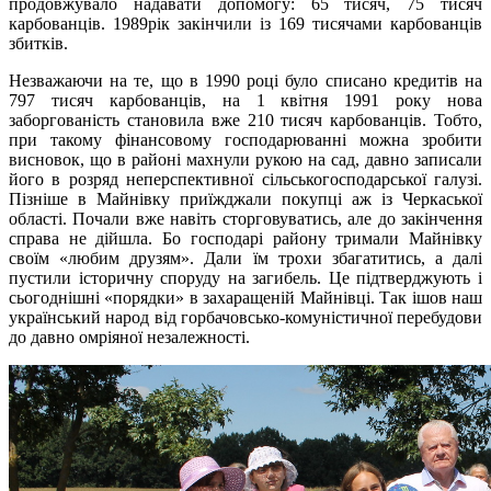
продовжувало надавати допомогу: 65 тисяч, 75 тисяч
карбованців. 1989рік закінчили із 169 тисячами карбованців
збитків.
Незважаючи на те, що в 1990 році було списано кредитів на
797 тисяч карбованців, на 1 квітня 1991 року нова
заборгованість становила вже 210 тисяч карбованців. Тобто,
при такому фінансовому господарюванні можна зробити
висновок, що в районі махнули рукою на сад, давно записали
його в розряд неперспективної сільськогосподарської галузі.
Пізніше в Майнівку приїжджали покупці аж із Черкаської
області. Почали вже навіть сторговуватись, але до закінчення
справа не дійшла. Бо господарі району тримали Майнівку
своїм «любим друзям». Дали їм трохи збагатитись, а далі
пустили історичну споруду на загибель. Це підтверджують і
сьогоднішні «порядки» в захаращеній Майнівці. Так ішов наш
український народ від горбачовсько-комуністичної перебудови
до давно омріяної незалежності.