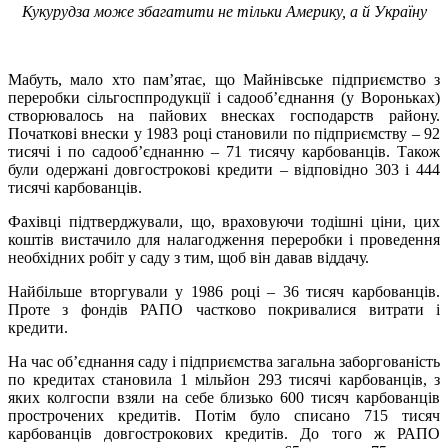
Кукурудза може збагатити не тільки Америку, а й Україну
Мабуть, мало хто пам’ятає, що Майнівське підприємство з
переробки сільгосппродукції і садооб’єднання (у Вороньках)
створювалось на пайових внесках господарств району.
Початкові внески у 1983 році становили по підприємству – 92
тисячі і по садооб’єднанню – 71 тисячу карбованців. Також
були одержані довгострокові кредити – відповідно 303 і 444
тисячі карбованців.
Фахівці підтверджували, що, враховуючи тодішні ціни, цих
коштів вистачило для налагодження переробки і проведення
необхідних робіт у саду з тим, щоб він давав віддачу.
Найбільше вторгували у 1986 році – 36 тисяч карбованців.
Проте з фондів РАПО частково покривалися витрати і
кредити.
На час об’єднання саду і підприємства загальна заборгованість
по кредитах становила 1 мільйон 293 тисячі карбованців, з
яких колгоспи взяли на себе близько 600 тисяч карбованців
прострочених кредитів. Потім було списано 715 тисяч
карбованців довгострокових кредитів. До того ж РАПО