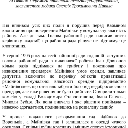
Зі святом Перемоги привітали фельдшера-фронтовика,
заслуженого медика Олексія Трохимовича Цикала
Під впливом усіх цих подій я порушив перед Кабміном
клопотання про повернення Майнівки у комунальну власність
району. Але де там. Голова районної ради написав листа
керівнику академії, що районна рада рішуче не підтримує це
клопотання.
У серпні 1995 року на сесії районної ради тодішній заступник
голови районної ради з виконавчої роботи Іван Довгопол
кілька разів піднімався на трибуну і пояснював про
невиконання орендарем Майнівки умов оренди, закликав
депутатів включити до переліку об’єктів приватизації
районної комунальної власності орендне підприємство
«Майнівське», що означало забрати його від недобросовісного
орендаря, але таке рішення не було прийняте. Створили тільки
комісію у складі Володимира Старостишина, Івана Ганчева,
Миколи Зубця. Як вона вивчала і яке рішення приймала –
неважко здогадатися, подивившись на розвалену садибу.
У процесі подальшого реформування сад відійшов до
Вороньків, а Майнівка так і залишилася в оренді чужого
орендаря. Суцільні руїни красивих і міцних споруд історичної