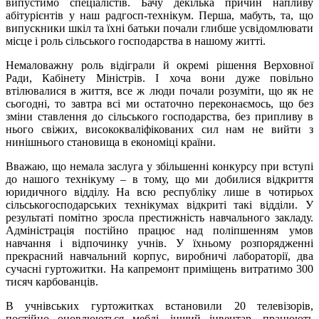
випустимо спеціалістів. Бачу декілька причин напливу
абітурієнтів у наш радгосп-технікум. Перша, мабуть, та, що
випускники шкіл та їхні батьки почали глибше усвідомлювати
місце і роль сільського господарства в нашому житті.
Немаловажну роль відіграли й окремі рішення Верховної
Ради, Кабінету Міністрів. І хоча вони дуже повільно
втілювалися в життя, все ж люди почали розуміти, що як не
сьогодні, то завтра всі ми остаточно переконаємось, що без
зміни ставлення до сільського господарства, без припливу в
нього свіжих, висококваліфікованих сил нам не вийти з
нинішнього становища в економіці країни.
Вважаю, що немала заслуга у збільшенні конкурсу при вступі
до нашого технікуму – в тому, що ми добилися відкриття
юридичного відділу. На всю республіку лише в чотирьох
сільськогосподарських технікумах відкриті такі відділи. У
результаті помітно зросла престижність навчального закладу.
Адміністрація постійно працює над поліпшенням умов
навчання і відпочинку учнів. У їхньому розпорядженні
прекрасний навчальний корпус, виробничі лабораторії, два
сучасні гуртожитки. На капремонт приміщень витратимо 300
тисяч карбованців.
В учнівських гуртожитках встановили 20 телевізорів,
постійно оновлюються меблі, інший інвентар, працюють