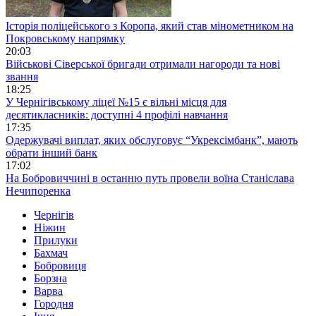
Історія поліцейського з Коропа, який став мінометником на
Покровському напрямку
20:03
Військові Сіверської бригади отримали нагороди та нові
звання
18:25
У Чернігівському ліцеї №15 є вільні місця для
десятикласників: доступні 4 профілі навчання
17:35
Одержувачі виплат, яких обслуговує “Укрексімбанк”, мають
обрати інший банк
17:02
На Бобровиччині в останню путь провели воїна Станіслава
Нечипоренка
Чернігів
Ніжин
Прилуки
Бахмач
Бобровиця
Борзна
Варва
Городня