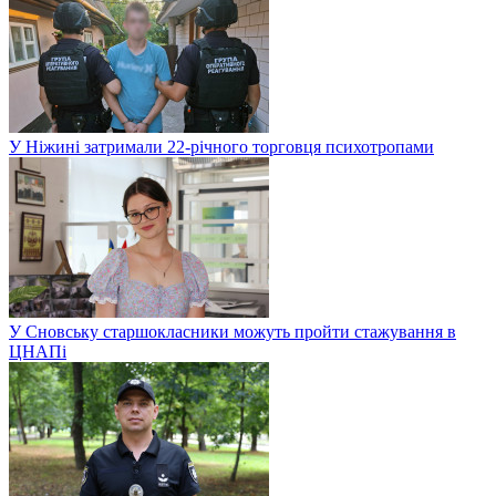
У Ніжині затримали 22-річного торговця психотропами
У Сновську старшокласники можуть пройти стажування в
ЦНАПі