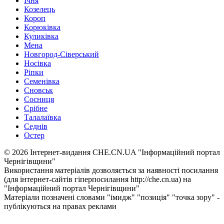
Ічня
Козелець
Короп
Корюківка
Куликівка
Мена
Новгород-Сіверський
Носівка
Ріпки
Семенівка
Сновськ
Сосниця
Срібне
Талалаївка
Седнів
Остер
© 2026 Інтернет-видання CHE.CN.UA "Інформаційний портал
Чернiгiвщини"
Використання матеріалів дозволяється за наявності посилання
(для інтернет-сайтів гіперпосилання http://che.cn.ua) на
"Інформаційний портал Чернiгiвщини"
Матеріали позначені словами "імидж" "позиція" "точка зору" -
публікуються на правах реклами