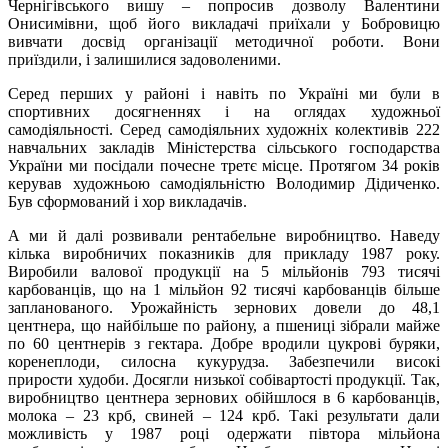
Чернігівського вишу – попросив дозволу Валентини
Онисимівни, щоб його викладачі приїхали у Бобровицю
вивчати досвід організації методичної роботи. Вони
приїздили, і залишилися задоволеними.
Серед перших у районі і навіть по Україні ми були в
спортивних досягненнях і на оглядах художньої
самодіяльності. Серед самодіяльних художніх колективів 222
навчальних закладів Міністерства сільського господарства
України ми посідали почесне третє місце. Протягом 34 років
керував художньою самодіяльністю Володимир Дідиченко.
Був сформований і хор викладачів.
А ми й далі розвивали рентабельне виробництво. Наведу
кілька виробничих показників для прикладу 1987 року.
Виробили валової продукції на 5 мільйонів 793 тисячі
карбованців, що на 1 мільйон 92 тисячі карбованців більше
запланованого. Урожайність зернових довели до 48,1
центнера, що найбільше по району, а пшениці зібрали майже
по 60 центнерів з гектара. Добре вродили цукрові буряки,
коренеплоди, силосна кукурудза. Забезпечили високі
прирости худоби. Досягли низької собівартості продукції. Так,
виробництво центнера зернових обійшлося в 6 карбованців,
молока – 23 крб, свиней – 124 крб. Такі результати дали
можливість у 1987 році одержати півтора мільйона