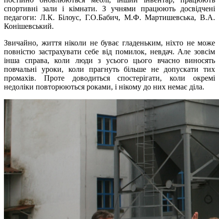
спортивні зали і кімнати. З учнями працюють досвідчені
педагоги: Л.К. Білоус, Г.О.Бабич, М.Ф. Мартишевська, В.А.
Конішевський.
Звичайно, життя ніколи не буває гладеньким, ніхто не може
повністю застрахувати себе від помилок, невдач. Але зовсім
інша справа, коли люди з усього цього вчасно виносять
повчальні уроки, коли прагнуть більше не допускати тих
промахів. Проте доводиться спостерігати, коли окремі
недоліки повторюються роками, і нікому до них немає діла.