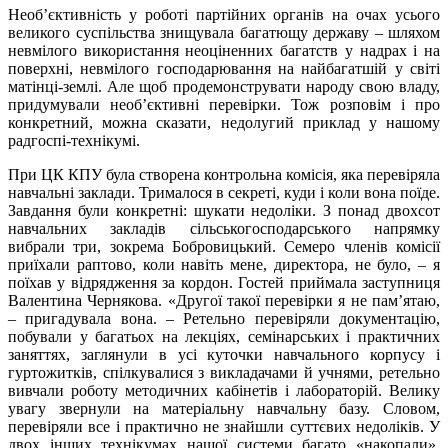
Необ’єктивність у роботі партійних органів на очах усього
великого суспільства знищувала багатющу державу – шляхом
невмілого використання неоціненних багатств у надрах і на
поверхні, невмілого господарювання на найбагатшій у світі
матінці-землі. Але щоб продемонструвати народу свою владу,
придумували необ’єктивні перевірки. Тож розповім і про
конкретний, можна сказати, недолугий приклад у нашому
радгоспі-технікумі.
При ЦК КПУ була створена контрольна комісія, яка перевіряла
навчальні заклади. Трималося в секреті, куди і коли вона поїде.
Завдання були конкретні: шукати недоліки. З понад двохсот
навчальних закладів сільськогосподарського напрямку
вибрали три, зокрема Бобровицький. Семеро членів комісії
приїхали раптово, коли навіть мене, директора, не було, – я
поїхав у відрядження за кордон. Гостей приймала заступниця
Валентина Чернякова. «Другої такої перевірки я не пам’ятаю,
– пригадувала вона. – Ретельно перевіряли документацію,
побували у багатьох на лекціях, семінарських і практичних
заняттях, заглянули в усі куточки навчального корпусу і
гуртожитків, спілкувалися з викладачами й учнями, ретельно
вивчали роботу методичних кабінетів і лабораторій. Велику
увагу звернули на матеріальну навчальну базу. Словом,
перевіряли все і практично не знайшли суттєвих недоліків. У
двох інших технікумах нашої системи багато «накопали»,