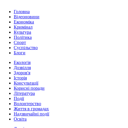
Головна
Відеоновини
Економіка
Кримінал
Культура
Політика
Спорт
Суспільство
Блоги
Екологія
Дозвілля
Здоров'я
Історія
Консультації
Корисні поради
Література
Події
Волонтерство
Життя в громадах
Надзвичайні події
Освіта