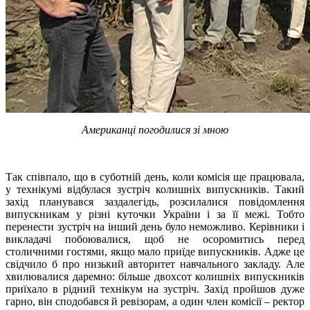
Американці погодилися зі мною
Так співпало, що в суботній день, коли комісія ще працювала,
у технікумі відбулася зустріч колишніх випускників. Такий
захід планувався заздалегідь, розсилалися повідомлення
випускникам у різні куточки України і за її межі. Тобто
перенести зустріч на інший день було неможливо. Керівники і
викладачі побоювалися, щоб не осоромитись перед
столичними гостями, якщо мало приїде випускників. Адже це
свідчило б про низький авторитет навчального закладу. Але
хвилювалися даремно: більше двохсот колишніх випускників
приїхало в рідний технікум на зустріч. Захід пройшов дуже
гарно, він сподобався й ревізорам, а один член комісії – ректор