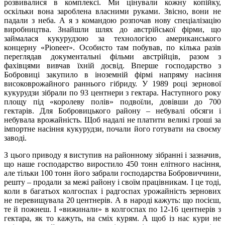
розвивалися в комплексі. Ми цінували кожну копійку,
оскільки вона зароблена власними руками. Звісно, вони не
падали з неба. А я з командою розпочав нову спеціалізацію
виробництва. Знайшли шлях до австрійської фірми, що
займалася кукурудзою за технологією американського
концерну «Pioneer». Особисто там побував, по кілька разів
переглядав документальні фільми австрійців, разом з
фахівцями вивчав їхній досвід. Вперше господарство з
Бобровиці закупило в іноземній фірмі напряму насіння
високоврожайного раннього гібриду. У 1989 році зернової
кукурудзи зібрали по 93 центнери з гектара. Наступного року
площу під «королеву полів» подвоїли, довівши до 700
гектарів. Для Бобровицького району – небувалі обсяги і
небувала врожайність. Щоб надалі не платити великі гроші за
імпортне насіння кукурудзи, почали його готувати на своєму
заводі.
З цього приводу я виступив на районному зібранні і зазначив,
що наше господарство виростило 450 тонн елітного насіння,
але тільки 100 тонн його забрали господарства Бобровиччини,
решту – продали за межі району і своїм працівникам. І це тоді,
коли в багатьох колгоспах і радгоспах урожайність зернових
не перевищувала 20 центнерів. А в народі кажуть: що посієш,
те й пожнеш. І «вижинали» в колгоспах по 12-16 центнерів з
гектара, як то кажуть, на сміх курям. А щоб із нас кури не