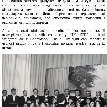
карбованців чистого прибутку. Це була чимала сума. На ці
гроші й розвивалися, будувалися, побутом і культурним
відпочинком трудівників займалися. Тоді як багато інших
господарств мали мільйонні борги перед державою, які
періодично списували, але економіка таких колгоспів і
радгоспів не поліпшувалася.
А які ж ролі відігравали «серйозні» контрольні комісії
найсерйознішого партійного органу ЦК КПУ та інші
засідателі аж у Політбюро? Але в них були свої завдання:
чергові заходи писати і недоліки шукати, навіть там, де їх
немає.