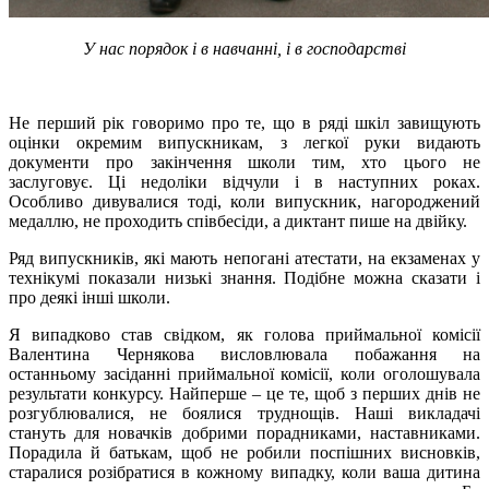
У нас порядок і в навчанні, і в господарстві
Не перший рік говоримо про те, що в ряді шкіл завищують
оцінки окремим випускникам, з легкої руки видають
документи про закінчення школи тим, хто цього не
заслуговує. Ці недоліки відчули і в наступних роках.
Особливо дивувалися тоді, коли випускник, нагороджений
медаллю, не проходить співбесіди, а диктант пише на двійку.
Ряд випускників, які мають непогані атестати, на екзаменах у
технікумі показали низькі знання. Подібне можна сказати і
про деякі інші школи.
Я випадково став свідком, як голова приймальної комісії
Валентина Чернякова висловлювала побажання на
останньому засіданні приймальної комісії, коли оголошувала
результати конкурсу. Найперше – це те, щоб з перших днів не
розгублювалися, не боялися труднощів. Наші викладачі
стануть для новачків добрими порадниками, наставниками.
Порадила й батькам, щоб не робили поспішних висновків,
старалися розібратися в кожному випадку, коли ваша дитина