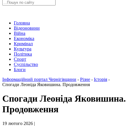
Головна
Відеоновини
Війна
Економіка
Кримінал
Культура
Політика
Спорт
Суспільство
Блоги
Інформаційний портал Чернігівщини
-
Різне
-
Історія
-
Спогади Леоніда Яковишина. Продовження
Спогади Леоніда Яковишина.
Продовження
19 лютого 2026 |