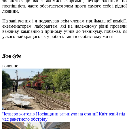
звернеться до вас з якимись скаргами, незадоволенням. Бо
поспішність часто обертається злом проти самого себе і рідної
людини.
На закінчення і я подякував всім членам приймальної комісії,
екзаменаторам, лаборантам, які на належному рівні провели
важливу кампанію з прийому учнів до технікуму, побажав їм
усього найкращого як у роботі, так і в особистому житті.
Далі буде
головне
Четверо жителів Носівщини загинуло на станції Квітневій під
час ракетного обстрілу