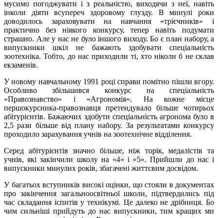
мусимо погоджувати і з реальністю, виходячи з неї, навіть
інколи діяти всупереч здоровому глузду. В минулі роки
доводилось зараховувати на навчання «трієчників» і
практично без ніякого конкурсу, тепер навіть подумати
страшно. Але у нас не було іншого виходу. Бо є план набору, а
випускники шкіл не бажають здобувати спеціальність
зоотехніка. Тобто, до нас приходили ті, хто ніколи б не склав
екзаменів.
У новому навчальному 1991 році справи помітно пішли вгору.
Особливо збільшився конкурс на спеціальність
«Правознавство» і «Агрономія». На кожне місце
першокурсника-правознавця претендувало більше чотирьох
абітурієнтів. Бажаючих здобути спеціальність агронома було в
2,5 рази більше від плану набору. За результатами конкурсу
проходило зарахування учнів на зоотехнічне відділення.
Серед абітурієнтів значно більше, ніж торік, медалістів та
учнів, які закінчили школу на «4» і «5». Прийшли до нас і
випускники минулих років, збагачені життєвим досвідом.
У багатьох вступників високі оцінки, що стояли в документах
про закінчення загальноосвітньої школи, підтвердились під
час складання іспитів у технікумі. Це далеко не дрібниця. Бо
чим сильніші прийдуть до нас випускники, тим кращих ми