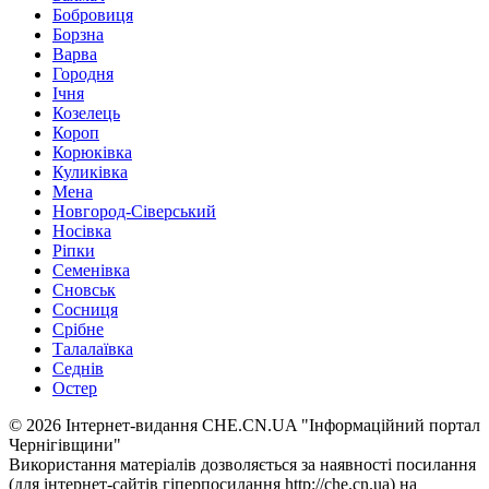
Бобровиця
Борзна
Варва
Городня
Ічня
Козелець
Короп
Корюківка
Куликівка
Мена
Новгород-Сіверський
Носівка
Ріпки
Семенівка
Сновськ
Сосниця
Срібне
Талалаївка
Седнів
Остер
© 2026 Інтернет-видання CHE.CN.UA "Інформаційний портал
Чернiгiвщини"
Використання матеріалів дозволяється за наявності посилання
(для інтернет-сайтів гіперпосилання http://che.cn.ua) на