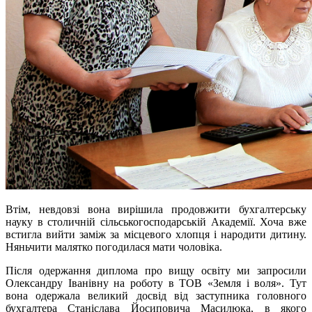
Втім, невдовзі вона вирішила продовжити бухгалтерську
науку в столичній сільськогосподарській Академії. Хоча вже
встигла вийти заміж за місцевого хлопця і народити дитину.
Няньчити малятко погодилася мати чоловіка.
Після одержання диплома про вищу освіту ми запросили
Олександру Іванівну на роботу в ТОВ «Земля і воля». Тут
вона одержала великий досвід від заступника головного
бухгалтера Станіслава Йосиповича Масилюка, в якого