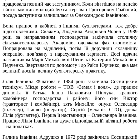
працювала певний час заступником. Коли він пішов на пенсію
і його замінив молодий бухгалтер Іван Григорович Грабовий,
посада заступника залишилася за Олександрою Іванівною.
Вона працює в кабінеті з іншими бухгалтерами, теж добре
підготовленими. Скажімо, Людмила Андріївна Чорна у 1989
році за направленням господарства закінчила столичну
сільськогосподарську Академію, одержала фах економіста.
Попрацювала на відділенні, потім їй доручили складнішу
операцію, пов’язану з нарахуванням зарплати. Досі вдячна
наставникам Марії Михайлівні Шепель і Катерині Михайлівні
Педченко. Зверталася по допомогу і до Раїси Юрченко, яка має
великий досвід, велику бухгалтерську практику.
Лілія Іванівна Філатова в 1984 році закінчила Сосницький
технікум. Місце роботи – ТОВ «Земля і воля», де працює
династія її батька Івана Павловича Пінчука, кращого
комбайнера господарства і району: його син Віктор
(тракторист і комбайнер), зять Михайло, онуки Олександр
(інженер), Павло (оператор), Сергій (механік СТО), дочка
Лілія (бухгалтер). Перша її наставниця – Олександра Іванівна.
Працює Лілія Іванівна на дуже відповідальній ділянці роботи
– на податках.
Галина Іванівна Адрушко в 1972 році закінчила Сосницький