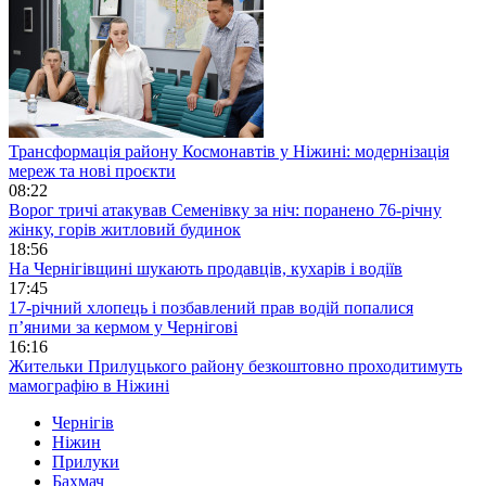
Трансформація району Космонавтів у Ніжині: модернізація
мереж та нові проєкти
08:22
Ворог тричі атакував Семенівку за ніч: поранено 76-річну
жінку, горів житловий будинок
18:56
На Чернігівщині шукають продавців, кухарів і водіїв
17:45
17-річний хлопець і позбавлений прав водій попалися
п’яними за кермом у Чернігові
16:16
Жительки Прилуцького району безкоштовно проходитимуть
мамографію в Ніжині
Чернігів
Ніжин
Прилуки
Бахмач