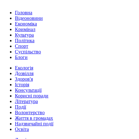
Головна
Відеоновини
Економіка
Кримінал
Культура
Політика
Спорт
Суспільство
Блоги
Екологія
Дозвілля
Здоров'я
Історія
Консультації
Корисні поради
Література
Події
Волонтерство
Життя в громадах
Надзвичайні події
Освіта