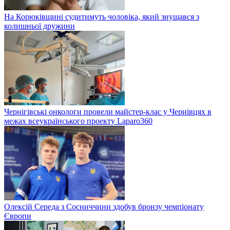
На Корюківщині судитимуть чоловіка, який знущався з
колишньої дружини
Чернігівські онкологи провели майстер-клас у Чернівцях в
межах всеукраїнського проекту Laparo360
Олексій Середа з Сосниччини здобув бронзу чемпіонату
Європи