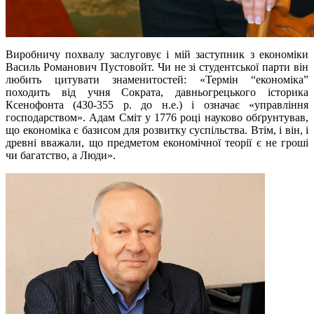
Виробничу похвалу заслуговує і мій заступник з економіки
Василь Романович Пустовойт. Чи не зі студентської парти він
любить цитувати знаменитостей: «Термін “економіка”
походить від учня Сократа, давньогрецького історика
Ксенофонта (430-355 р. до н.е.) і означає «управління
господарством». Адам Сміт у 1776 році науково обґрунтував,
що економіка є базисом для розвитку суспільства. Втім, і він, і
древні вважали, що предметом економічної теорії є не гроші
чи багатство, а Люди».