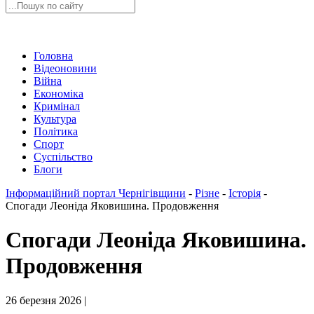
Головна
Відеоновини
Війна
Економіка
Кримінал
Культура
Політика
Спорт
Суспільство
Блоги
Інформаційний портал Чернігівщини
-
Різне
-
Історія
-
Спогади Леоніда Яковишина. Продовження
Спогади Леоніда Яковишина.
Продовження
26 березня 2026 |