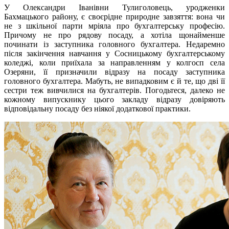
У Олександри Іванівни Тулиголовець, уродженки
Бахмацького району, є своєрідне природне завзяття: вона чи
не з шкільної парти мріяла про бухгалтерську професію.
Причому не про рядову посаду, а хотіла щонайменше
починати із заступника головного бухгалтера. Недаремно
після закінчення навчання у Сосницькому бухгалтерському
коледжі, коли приїхала за направленням у колгосп села
Озеряни, її призначили відразу на посаду заступника
головного бухгалтера. Мабуть, не випадковим є й те, що дві її
сестри теж вивчилися на бухгалтерів. Погодьтеся, далеко не
кожному випускнику цього закладу відразу довіряють
відповідальну посаду без ніякої додаткової практики.