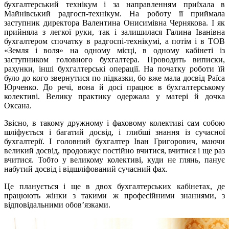
бухгалтерський технікум і за направленням приїхала в
Майнівський радгосп-технікум. На роботу її приймала
заступник директора Валентина Онисимівна Чернякова. І як
прийняла з легкої руки, так і залишилася Галина Іванівна
бухгалтером спочатку в радгоспі-технікумі, а потім і в ТОВ
«Земля і воля» на одному місці, в одному кабінеті із
заступником головного бухгалтера. Проводить виписки,
рахунки, інші бухгалтерські операції. На початку роботи їй
було до кого звернутися по підказки, бо вже мала досвід Раїса
Юрченко. До речі, вона й досі працює в бухгалтерському
колективі. Велику практику одержала у матері й дочка
Оксана.
Звісно, в такому дружному і фаховому колективі сам собою
шліфується і багатий досвід, і глибші знання із сучасної
бухгалтерії. І головний бухгалтер Іван Григорович, маючи
великий досвід, продовжує постійно вчитися, вчитися і ще раз
вчитися. Тобто у великому колективі, куди не глянь, панує
набутий досвід і відшліфований сучасний фах.
Це планується і ще в двох бухгалтерських кабінетах, де
працюють жінки з такими ж професійними знаннями, з
відповідальними обов’язками.