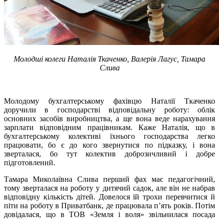
Молодші колеги Наталія Ткаченко, Валерія Лагус, Тамара
Слива
Молодому бухгалтерському фахівцю Наталії Ткаченко
доручили в господарстві відповідальну роботу: облік
основних засобів виробництва, а ще вона веде нарахування
зарплати відповідним працівникам. Каже Наталія, що в
бухгалтерському колективі їхнього господарства легко
працювати, бо є до кого звернутися по підказку, і вона
зверталася, бо тут колектив доброзичливий і добре
підготовлений.
Тамара Миколаївна Слива перший фах має педагогічний,
тому зверталася на роботу у дитячий садок, але він не набрав
відповідну кількість дітей. Довелося їй трохи перевчитися й
піти на роботу в Приватбанк, де працювала п’ять років. Потім
довідалася, що в ТОВ «Земля і воля» звільнилася посада