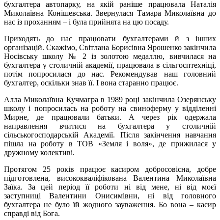
бухгалтера автопарку, на якій раніше працювала Наталія
Миколаївна Конішевська. Звернулася Тамара Миколаївна до
нас із проханням – і була прийнята на цю посаду.
Приходять до нас працювати бухгалтерами й з інших
організацій. Скажімо, Світлана Борисівна Ярошенко закінчила
Носівську школу № 2 із золотою медаллю, вивчилася на
бухгалтера у столичній академії, працювала в сільгосптехніці,
потім попросилася до нас. Рекомендував наш головний
бухгалтер, оскільки знав її. І вона старанно працює.
Алла Миколаївна Кучмагра в 1989 році закінчила Озерянську
школу і попросилась на роботу на свиноферму у відділенні
Мирне, де працювали батьки. А через рік одержала
направлення вчитися на бухгалтера у столичній
сільськогосподарській Академії. Після закінчення навчання
пішла на роботу в ТОВ «Земля і воля», де прижилася у
дружному колективі.
Протягом 25 років працює касиром добросовісна, добре
підготовлена, висококваліфікована Валентина Миколаївна
Заїка. За цей період її роботи ні від мене, ні від моєї
заступниці Валентини Онисимівни, ні від головного
бухгалтера не було їй жодного зауваження. Бо вона – касир
справді від Бога.