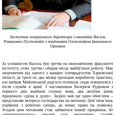
Заступник генерального директора з економіки Василь
Романович Пустовойт з помічником Олександром Івановичем
Орловим
За успішністю Василь був третім на економічному факультеті
інституту, отже третім і обирав місце майбутньої роботи. Мав
запрошення від одного з кращих племрадгоспів Харківської
області, де тричі по два місяці проходив виробничу практику,
але вибрав Майнівський радгосп-технікум, сюди повернувся і
після служби в армії. З наставником Валерієм Руденком з
першого дня знайшов спільну мову, два десятки років
працювали «душа в душу». Заодно мав ще один обов’язок –
представляв інтереси господарства на митниці. Цей обов’язок
порівнює з роботою сапера, де немає права на помилку.
Згодом цим питанням став займатися інший працівник, бо
«першопроходець» очолив усю економічну службу