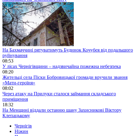
На Бахмаччині рятуватимуть Будинок Кочубея від подальшого
руйнування
08:53
У лісах Чернігівщини – надзвичайна пожежна небезпека
08:20
Жительці села Піски Бобровицької громади вручили звання
«Мати-героїня»
08:02
Через атаку на Прилуки сталося займання складського
приміщення
18:32
На Менщині віддали останню шану Захисникові Віктору
Клепацькому
Чернігів
Ніжин