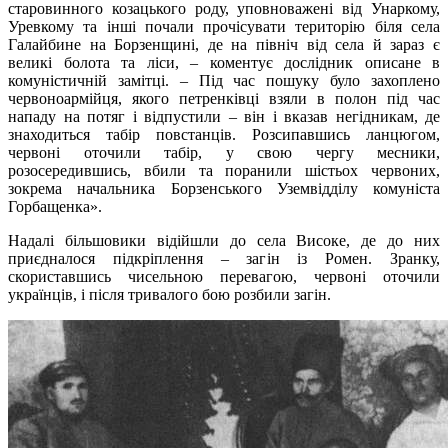
старовинного козацького роду, уповноважені від Унаркому,
Уревкому та інші почали прочісувати територію біля села
Галайбине на Борзенщині, де на північ від села й зараз є
великі болота та ліси, – коментує дослідник описане в
комуністичній замітці. – Під час пошуку було захоплено
червоноармійця, якого петренківці взяли в полон під час
нападу на потяг і відпустили – він і вказав негідникам, де
знаходиться табір повстанців. Розсипавшись ланцюгом,
червоні оточили табір, у свою чергу месники,
розосередившись, вбили та поранили шістьох червоних,
зокрема начальника Борзенського Уземвідділу комуніста
Горбащенка».
Надалі більшовики відійшли до села Високе, де до них
приєдналося підкріплення – загін із Ромен. Зранку,
скориставшись чисельною перевагою, червоні оточили
українців, і після тривалого бою розбили загін.