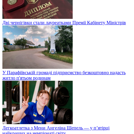
Дві чернігівки стали лауреатками Премії Кабінету Міністрів
У Парафіївській громаді підприємство безкоштовно надасть
житло п'ятьом родинам
Легкоатлетка з Мени Ангеліна Шепель — у п’ятірці
найкращих на чемпіонаті світу