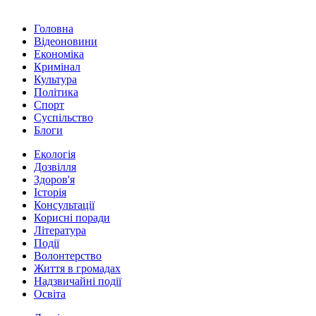
Головна
Відеоновини
Економіка
Кримінал
Культура
Політика
Спорт
Суспільство
Блоги
Екологія
Дозвілля
Здоров'я
Історія
Консультації
Корисні поради
Література
Події
Волонтерство
Життя в громадах
Надзвичайні події
Освіта