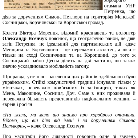
хороброго
отамана УНР
Петренка, що
діяв за дорученням Симона Петлюри на територіях Менської,
Сосницької, Борзнянської та Коропської громад.
Колега Віктора Моренця, відомий краєзнавець та волонтер
Олександр Ясенчук
пояснює, що географічно район, де діяв
загін Петренка, не ідеальний для партизанських дій, адже
Менщина та Борзнящина – це переважно лісостеп, а ліси є
тільки на сході Сосниччини та на Коропщині, до того ж
Сосницький район Десна ділить на дві частини, що також
значно ускладнювало мобільність загону.
Щоправда, уточнює: населення цих районів здебільшого було
українським. Стійкі комуністичні традиції існували тільки у
містечках, переважно пов’язаних із залізницею, таких як
Мена, Макошине, Сосниця, Доч. Саме в них проживала й
переважна більшість представників національних меншин –
євреїв і росіян.
«На жаль, ми мало що знаємо про хороброго отамана.
Відомо, що він діяв від імені і за дорученням Симона
Петлюри»,
– каже Олександр Ясенчук.
Про масштаби його діяльності говорить одне зі зведень