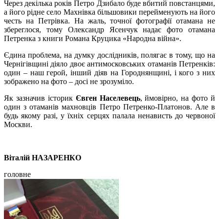
Через декілька років Петро Дзибало буде вбитий повстанцями,
а його рідне село Махнівка більшовики перейменують на його
честь на Петрівка. На жаль, точної фотографії отамана не
збереглося, тому Олександр Ясенчук надає фото отамана
Петренка з книги Романа Круцика «Народна війна».
Єдина проблема, на думку дослідників, полягає в тому, що на
Чернігівщині діяло двоє антимосковських отаманів Петренків:
один – наш герой, інший діяв на Городнянщині, і кого з них
зображено на фото – досі не зрозуміло.
Як зазначив історик
Євген Населевець
, ймовірно, на фото й
один з отаманів махновців Петро Петренко-Платонов. Але в
будь якому разі, у їхніх серцях палала ненависть до червоної
Москви.
Віталій НАЗАРЕНКО
головне