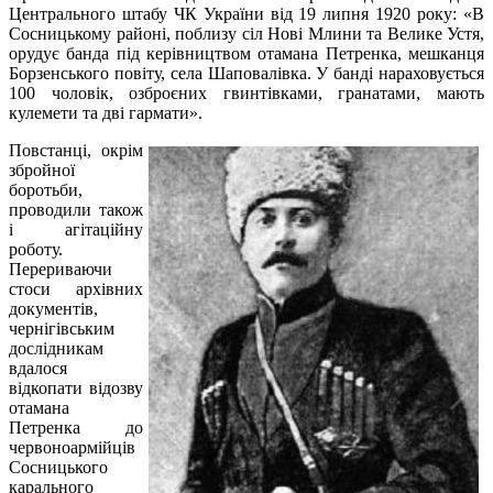
Центрального штабу ЧК України від 19 липня 1920 року: «В
Сосницькому районі, поблизу сіл Нові Млини та Велике Устя,
орудує банда під керівництвом отамана Петренка, мешканця
Борзенського повіту, села Шаповалівка. У банді нараховується
100 чоловік, озброєних гвинтівками, гранатами, мають
кулемети та дві гармати».
Повстанці, окрім
збройної
боротьби,
проводили також
і агітаційну
роботу.
Перериваючи
стоси архівних
документів,
чернігівським
дослідникам
вдалося
відкопати відозву
отамана
Петренка до
червоноармійців
Сосницького
карального