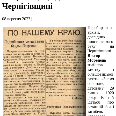
Чернігівщині
08 вересня 2023 |
Перебираючи
архіви,
дослідник
повстанського
руху на
Чернігівщині
Віктор
Моренець
знайшов
замітку з
більшовицької
газети «Знамя
советов»,
датовану 29
липня 1920
року. В ній
ідеться про
останній бій і
загибель