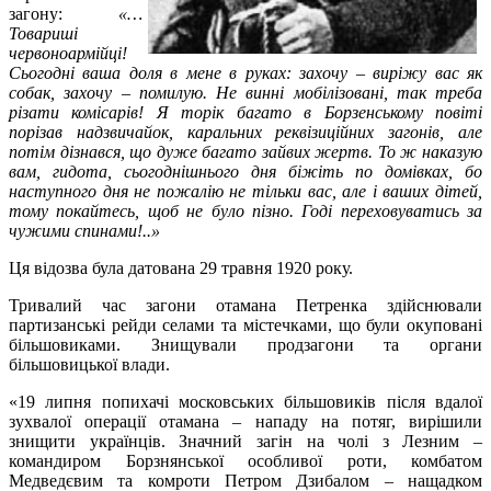
загону:
«…
Товариші
червоноармійці!
Сьогодні ваша доля в мене в руках: захочу – виріжу вас як
собак, захочу – помилую. Не винні мобілізовані, так треба
різати комісарів! Я торік багато в Борзенському повіті
порізав надзвичайок, каральних реквізиційних загонів, але
потім дізнався, що дуже багато зайвих жертв. То ж наказую
вам, гидота, сьогоднішнього дня біжіть по домівках, бо
наступного дня не пожалію не тільки вас, але і ваших дітей,
тому покайтесь, щоб не було пізно. Годі переховуватись за
чужими спинами!..»
Ця відозва була датована 29 травня 1920 року.
Тривалий час загони отамана Петренка здійснювали
партизанські рейди селами та містечками, що були окуповані
більшовиками. Знищували продзагони та органи
більшовицької влади.
«19 липня попихачі московських більшовиків після вдалої
зухвалої операції отамана – нападу на потяг, вирішили
знищити українців. Значний загін на чолі з Лезним –
командиром Борзнянської особливої роти, комбатом
Медведєвим та комроти Петром Дзибалом – нащадком