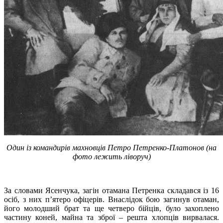
Один із командирів махновців Петро Петренко-Платонов (на
фото лежить ліворуч)
За словами Ясенчука, загін отамана Петренка складався із 16
осіб, з них п’ятеро офіцерів. Внаслідок бою загинув отаман,
його молодший брат та ще четверо бійців, було захоплено
частину коней, майна та зброї – решта хлопців вирвалася.