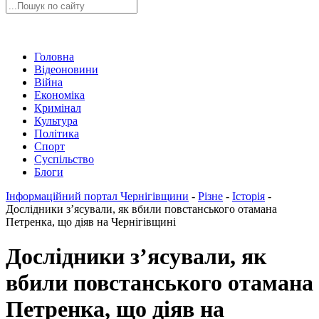
Головна
Відеоновини
Війна
Економіка
Кримінал
Культура
Політика
Спорт
Суспільство
Блоги
Інформаційний портал Чернігівщини
-
Різне
-
Історія
-
Дослідники з’ясували, як вбили повстанського отамана
Петренка, що діяв на Чернігівщині
Дослідники з’ясували, як
вбили повстанського отамана
Петренка, що діяв на