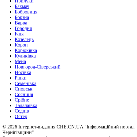
Прилуки
Бахмач
Бобровиця
Борзна
Варва
Городня
Ічня
Козелець
Короп
Корюківка
Куликівка
Мена
Новгород-Сіверський
Носівка
Ріпки
Семенівка
Сновськ
Сосниця
Срібне
Талалаївка
Седнів
Остер
© 2026 Інтернет-видання CHE.CN.UA "Інформаційний портал
Чернiгiвщини"