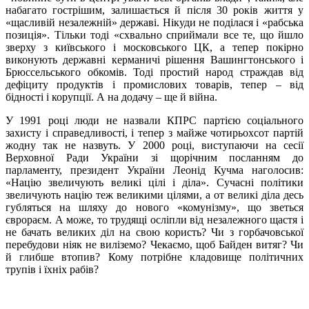
набагато гострішим, залишається й після 30 років життя у
«щасливій незалежній» державі. Нікуди не поділася і «рабська
позиція». Тільки тоді «схвально сприймали все те, що йшло
зверху з київського і московського ЦК, а тепер покірно
виконують державні керманичі рішення Вашингтонського і
Брюссельського обкомів. Тоді простий народ страждав від
дефіциту продуктів і промислових товарів, тепер – від
бідності і корупції. А на додачу – ще й війна.
У 1991 році люди не назвали КПРС партією соціального
захисту і справедливості, і тепер з майже чотирьохсот партій
жодну так не назвуть. У 2000 році, виступаючи на сесії
Верховної Ради України зі щорічним посланням до
парламенту, президент України Леонід Кучма наголосив:
«Націю звеличують великі цілі і діла». Сучасні політики
звеличують націю теж великими цілями, а от великі діла десь
губляться на шляху до нового «комунізму», що зветься
єврораєм. А може, то трудящі осліпли від незалежного щастя і
не бачать великих діл на свою користь? Чи з горбачовської
перебудови ніяк не виліземо? Чекаємо, щоб Байден витяг? Чи
й глибше втопив? Кому потрібне кладовище політичних
трупів і їхніх рабів?