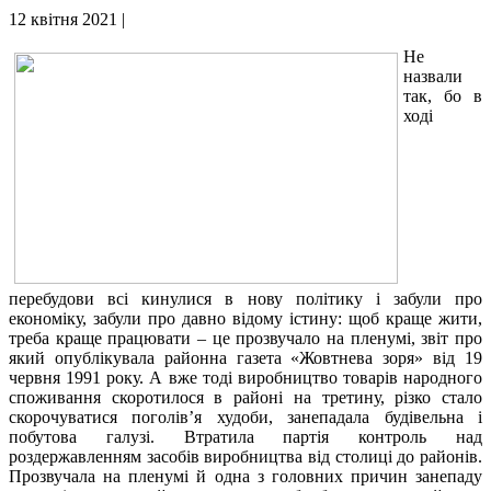
12 квітня 2021 |
Не
назвали
так, бо в
ході
перебудови всі кинулися в нову політику і забули про
економіку, забули про давно відому істину: щоб краще жити,
треба краще працювати – це прозвучало на пленумі, звіт про
який опублікувала районна газета «Жовтнева зоря» від 19
червня 1991 року. А вже тоді виробництво товарів народного
споживання скоротилося в районі на третину, різко стало
скорочуватися поголів’я худоби, занепадала будівельна і
побутова галузі. Втратила партія контроль над
роздержавленням засобів виробництва від столиці до районів.
Прозвучала на пленумі й одна з головних причин занепаду