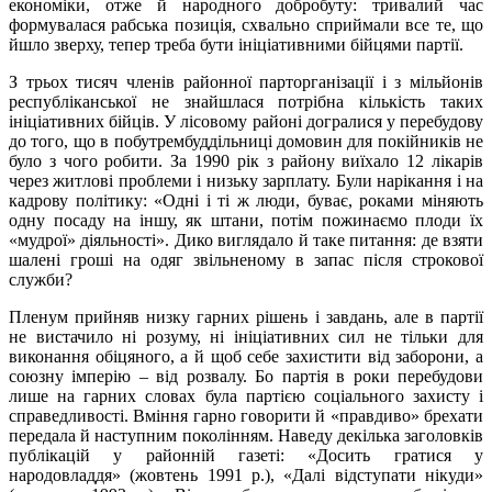
економіки, отже й народного добробуту: тривалий час
формувалася рабська позиція, схвально сприймали все те, що
йшло зверху, тепер треба бути ініціативними бійцями партії.
З трьох тисяч членів районної парторганізації і з мільйонів
республіканської не знайшлася потрібна кількість таких
ініціативних бійців. У лісовому районі догралися у перебудову
до того, що в побутрембуддільниці домовин для покійників не
було з чого робити. За 1990 рік з району виїхало 12 лікарів
через житлові проблеми і низьку зарплату. Були нарікання і на
кадрову політику: «Одні і ті ж люди, буває, роками міняють
одну посаду на іншу, як штани, потім пожинаємо плоди їх
«мудрої» діяльності». Дико виглядало й таке питання: де взяти
шалені гроші на одяг звільненому в запас після строкової
служби?
Пленум прийняв низку гарних рішень і завдань, але в партії
не вистачило ні розуму, ні ініціативних сил не тільки для
виконання обіцяного, а й щоб себе захистити від заборони, а
союзну імперію – від розвалу. Бо партія в роки перебудови
лише на гарних словах була партією соціального захисту і
справедливості. Вміння гарно говорити й «правдиво» брехати
передала й наступним поколінням. Наведу декілька заголовків
публікацій у районній газеті: «Досить гратися у
народовладдя» (жовтень 1991 р.), «Далі відступати нікуди»