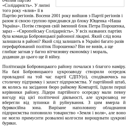
очолив партію
«Солідарність». У липні
того року «влив» її в
Партію регіонів. Восени 2001 року вийшов з Партії регіонів і
разом зі своєю групою приєднався до блоку Ющенка «Наша
Україна». Потім створив свій іменний блок Петра Порошенка,
зараз – «Європейську Солідарність». У всіх названих партіях
була команда Бобровицької районної лікарні. Який слід вона
залишила в районі? Який слід залишить в Україні багато разів
перефарбований політик Порошенко? Він не вивів, а ще
глибше загнав у багно вітчизняну економіку і мораль,
додавши до цього ще й війну.
Політизація Бобровицького району почалася з благого наміру.
На базі Бобровицького цукрозаводу створили осередок
провладної на той час партії СДПУ(о), сподіваючись на
столичну підтримку і захист підприємства. У партійний штаб,
як колись на засідання бюро райкому Компартії, їздили перші
керівники району. Лідери партійного осередку мали певну
вигоду від цієї політичної діяльності, але цукрозавод не
вберегли від зупинки й руйнування. З цим вмерла й
бурякосійна зона. Вирізане наполовину обладнання
підприємства поповнило товариство «Земля і воля», але воно
не могло примусити розвалені колгоспи вирощувати цукрові
буряки.