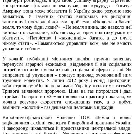
тара-бури розповідав, а про свою успішну аграрну стратегію,
конкретними фактами переконував, що кукурудза збагачує
Америку, вона може збагатити й Україну, якщо розумно нею
займатися. У газетних статтях відповідав на риторичні
запитання і поставлені життям проблеми: «Якщо така багата
земля, то чому бідні люди?», «Не земля винна, що навколо неї
виникають скандали», «Українську аграрну політику умом не
збагнути», «Патріотів» і «захисників» багато, а до плуга
нікому стати», «Намагаються управляти всім, але не вміють
управляти собою».
У кожній публікації містилися аналізи причин занепаду
передусім аграрної економіки, віддалення її від соціальних
потреб власників земельних паїв, соціальної сфери взагалі. Як
виправити ці упущення – показує приклад очолюваний ним
трудовий колектив. У липні 2012 року Леонід Григорович
забив тривогу: «Чи не «спалимо» Україну «золотим» газом?»
Тривога виявилася пророчою. Ціна на газ потроїлася і далі
стрибає. Товариство «Земля і воля» на практиці показало, як
можна розумно скоротити споживання газу, а в побуті
замінити «золотий» газ дешевими пелетами з відходів.
Виробничо-фінансовою моделлю ТОВ «Земля і воля»
зацікавилися фахівці, експерти й виробничі практики України
й закордону, цікавляться й представники центральної влади.
По допомогу до Леоніда Яковишина потяглися фермери