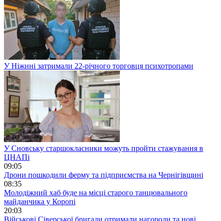
У Ніжині затримали 22-річного торговця психотропами
У Сновську старшокласники можуть пройти стажування в
ЦНАПі
09:05
Дрони пошкодили ферму та підприємства на Чернігівщині
08:35
Молодіжний хаб буде на місці старого танцювального
майданчика у Коропі
20:03
Військові Сіверської бригади отримали нагороди та нові