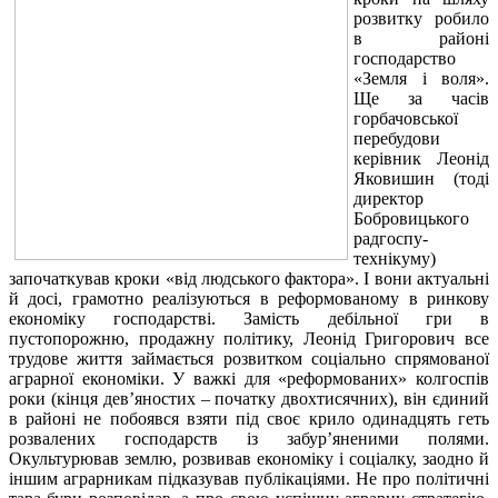
розвитку робило
в районі
господарство
«Земля і воля».
Ще за часів
горбачовської
перебудови
керівник Леонід
Яковишин (тоді
директор
Бобровицького
радгоспу-
технікуму)
започаткував кроки «від людського фактора». І вони актуальні
й досі, грамотно реалізуються в реформованому в ринкову
економіку господарстві. Замість дебільної гри в
пустопорожню, продажну політику, Леонід Григорович все
трудове життя займається розвитком соціально спрямованої
аграрної економіки. У важкі для «реформованих» колгоспів
роки (кінця дев’яностих – початку двохтисячних), він єдиний
в районі не побоявся взяти під своє крило одинадцять геть
розвалених господарств із забур’яненими полями.
Окультурював землю, розвивав економіку і соціалку, заодно й
іншим аграрникам підказував публікаціями. Не про політичні