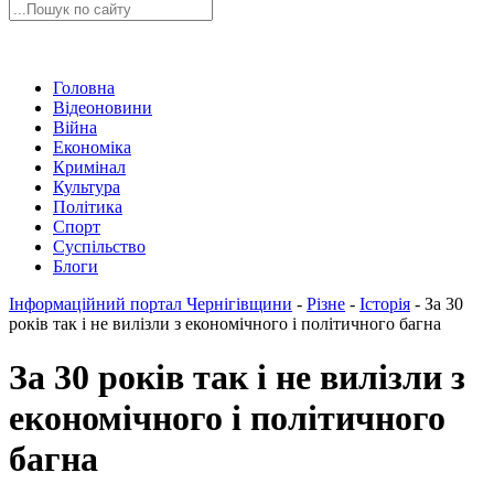
Головна
Відеоновини
Війна
Економіка
Кримінал
Культура
Політика
Спорт
Суспільство
Блоги
Інформаційний портал Чернігівщини
-
Різне
-
Історія
-
За 30
років так і не вилізли з економічного і політичного багна
За 30 років так і не вилізли з
економічного і політичного
багна