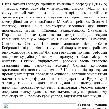
Після закриття заводу прийшла кончина й осередку СДПУ(о)
– правда, «помирав» він у приміщенні аптеки «Медик», на
якому певний час висіла табличка з прізвищем партійного
організатора і мецената будівництва приміщення першої
комерційної аптеки покійного Михайла Трейтяка. Згодом і
табличку зняли. А в райлікарню заселився дух інших
провладних партій – Ющенка, Рудьковського, Януковича,
Порошенка. І вже туди, як на засідання бюро, ходили
керівники району – Марченко, Шейко, Мозговий, Тимощук,
Сидоренко, Супрун. Що вони залишили після себе в
Бобровиці під керівництвом райлікарнянського райкому
різнокольорових партій? Які їхні грандіозні почини, реформи
для розвитку району й досі живі, продукують блага місцевим
жителям? Скільки підприємств, робочих місць створено
старанням цих районних вождів? Скільки колгоспів
врятували від повних руйнувань? Навпаки, під прапорами
провладних партій проходила «тіньова» торгівля земельними
паями п’ятьох реформованих господарств, а Рудьківку і
частину Вороньків двічі перепродали. На цьому добряче
нажилися продавці чужої землі, а пайовики і бюджет району
одержали велику дулю з маком, намальовану на тривожному
транспаранті «Зробимо крок уперед, відступати вже нікуди!»
Реальні успішні
кроки на шляху