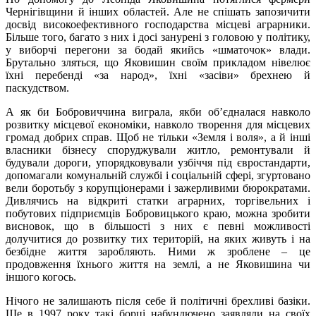
Чернігівщини й інших областей. Але не спішать запозичити
досвід високоефективного господарства місцеві аграрники.
Більше того, багато з них і досі занурені з головою у політику,
у виборчі перегони за бодай якийсь «шматочок» влади.
Брутально зляться, що Яковишин своїм прикладом нівелює
їхні перебенді «за народ», їхні «засіви» брехнею й
паскудством.
А як би Бобровиччина виграла, якби об’єдналася навколо
розвитку місцевої економіки, навколо творення для місцевих
громад добрих справ. Щоб не тільки «Земля і воля», а й інші
власники бізнесу споруджували житло, ремонтували й
будували дороги, упорядковували узбіччя під євростандарти,
допомагали комунальній службі і соціальній сфері, згуртовано
вели боротьбу з корупціонерами і зажерливими бюрократами.
Дивлячись на відкриті статки аграрних, торгівельних і
побутових підприємців Бобровицького краю, можна зробити
висновок, що в більшості з них є певні можливості
долучитися до розвитку тих територій, на яких живуть і на
безбідне життя заробляють. Ними ж зроблене – це
продовження їхнього життя на землі, а не Яковишина чи
іншого когось.
Нічого не залишають після себе й політичні брехливі базіки.
Ще в 1997 року такі борці набундючено заявляли на своїх