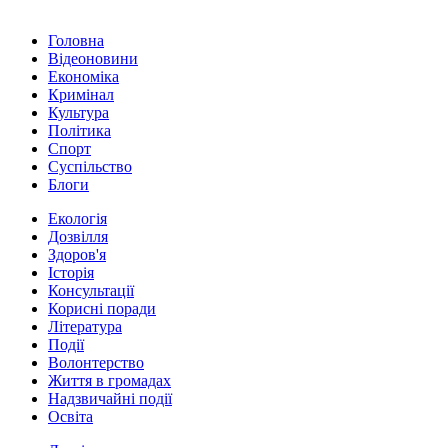
Головна
Відеоновини
Економіка
Кримінал
Культура
Політика
Спорт
Суспільство
Блоги
Екологія
Дозвілля
Здоров'я
Історія
Консультації
Корисні поради
Література
Події
Волонтерство
Життя в громадах
Надзвичайні події
Освіта