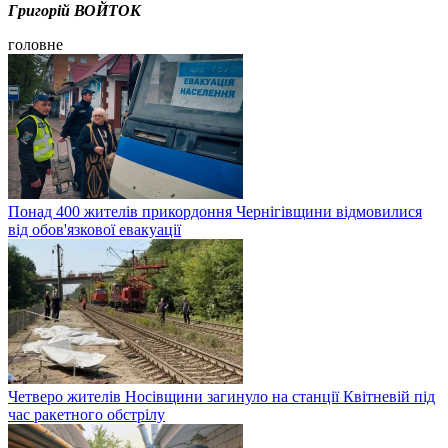
Григорій ВОЙТОК
головне
Понад 400 жителів прикордоння Чернігівщини відмовилися
від обов'язкової евакуації
Четверо жителів Носівщини загинуло на станції Квітневій під
час ракетного обстрілу