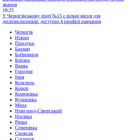
звання
18:25
У Чернігівському ліцеї №15 є вільні місця для
десятикласників: доступні 4 профілі навчання
Чернігів
Ніжин
Прилуки
Бахмач
Бобровиця
Борзна
Варва
Городня
Ічня
Козелець
Короп
Корюківка
Куликівка
Мена
Новгород-Сіверський
Носівка
Ріпки
Семенівка
Сновськ
Сосниця