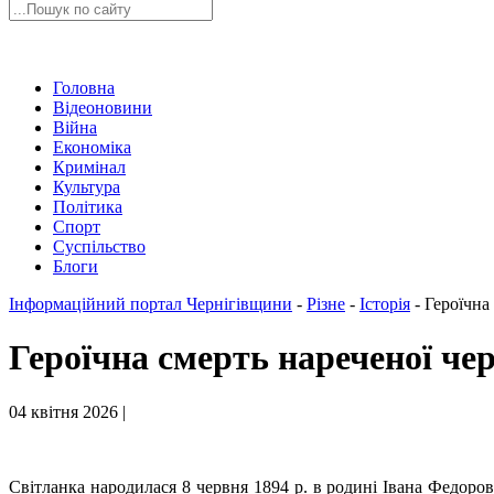
Головна
Відеоновини
Війна
Економіка
Кримінал
Культура
Політика
Спорт
Суспільство
Блоги
Інформаційний портал Чернігівщини
-
Різне
-
Історія
-
Героїчна
Героїчна смерть нареченої че
04 квітня 2026 |
Світланка народилася 8 червня 1894 р. в родині Івана Федоров