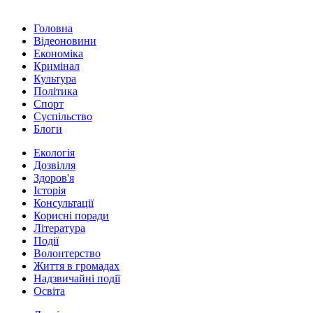
Головна
Відеоновини
Економіка
Кримінал
Культура
Політика
Спорт
Суспільство
Блоги
Екологія
Дозвілля
Здоров'я
Історія
Консультації
Корисні поради
Література
Події
Волонтерство
Життя в громадах
Надзвичайні події
Освіта