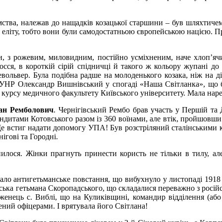
ства, належав до нащадків козацької старшини – був шляхтичем,
 еліту, тобто вони були самодостатньою європейською нацією. Пр
тури, з рожевим, миловидним, постійно усміхненим, наче хлоп’я
осся, в короткій сірій спідничці й такого ж кольору жупані до 
вольвер. Була подібна радше на молоденького козака, ніж на ді
 УНР Олександр Вишнівський у спогаді «Наша Світланка», що б
о курсу медичного факультету Київського університету. Мала нар
ан Ремболович
. Чернігівський Рембо брав участь у Першій та 
ндитами Котовського разом із 360 воїнами, але втік, пройшовши
Ще встиг надати допомогу УПА! Був розстріляний сталінськими к
нігові та Городні.
нилося. Жінки прагнуть принести користь не тільки в тилу, ал
ало антигетьманське повстання, що вибухнуло у листопаді 1918 р
ька гетьмана Скоропадського, що складалися переважно з російс
дженець с. Виблі, що на Куликівщині, командир відділення (або
ний офіцерами. І врятувала його Світлана!