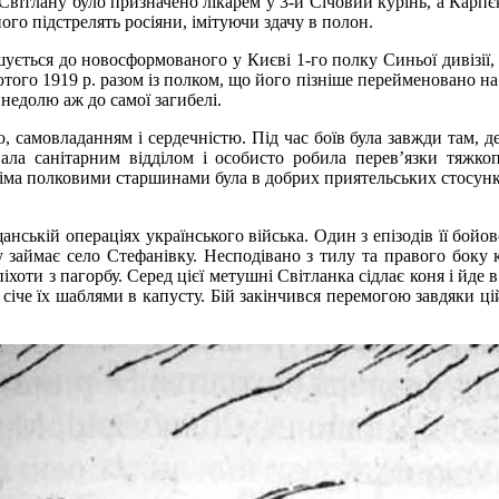
Світлану було призначено лікарем у 3-й Січовий курінь, а Карпє
ого підстрелять росіяни, імітуючи здачу в полон.
ошується до новосформованого у Києві 1-го полку Синьої дивізії, 
ого 1919 р. разом із полком, що його пізніше перейменовано на
 недолю аж до самої загибелі.
самовладанням і сердечністю. Під час боїв була завжди там, де
вала санітарним відділом і особисто робила перев’язки тяжко
іма полковими старшинами була в добрих приятельських стосунка
анській операціях українського війська. Один з епізодів її бой
у займає село Стефанівку. Несподівано з тилу та правого боку 
хоти з пагорбу. Серед цієї метушні Світланка сідлає коня і йде 
і січе їх шаблями в капусту. Бій закінчився перемогою завдяки ц