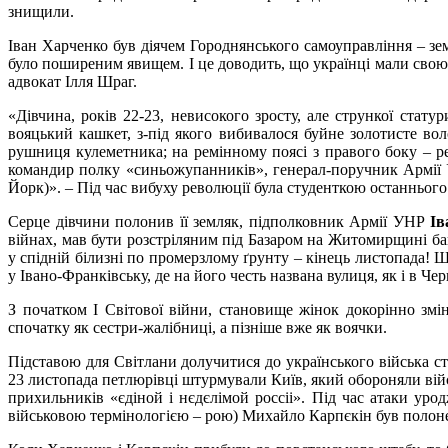
знищили.
Іван Харченко був діячем Городнянського самоуправління – зем
було поширеним явищем. І це доводить, що українці мали свою
адвокат Ілля Шраг.
«Дівчина, років 22-23, невисокого зросту, але стрункої ста
вояцький кашкет, з-під якого вибивалося буйне золотисте вол
рушниця кулеметника; на ремінному поясі з правого боку – ре
командир полку «синьожупанників», генерал-поручник Армії
Йорк)». – Під час вибуху революції була студенткою останньог
Серце дівчини полонив її земляк, підполковник Армії УНР
Ів
війнах, мав бути розстріляним під Базаром на Житомирщині ба
у спідній білизні по промерзлому ґрунту – кінець листопада! 
у Івано-Франківську, де на його честь названа вулиця, як і в Чер
З початком І Світової війни, становище жінок докорінно змі
спочатку як сестри-жалібниці, а пізніше вже як воячки.
Підставою для Світлани долучитися до українського війська ст
23 листопада петлюрівці штурмували Київ, який обороняли війс
прихильників «єдіной і нєдєлімой россіі». Під час атаки уро
військовою термінологією – рою) Михайло Карпєкін був полоне