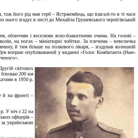
 тож його рід мав герб – Ястржембець, що взагалі-то в ті часи
о нього згадує в листі до Михайла Грушевського чернігівський
чим, обличчям і веселими ясно-блакитними очима. На голові –
колін, на ногах – мініатюрні чобітки. За плечима – невеличка
вчину, й тим більше на полкового лікаря, – згадував колишній
ув вперше опублікований у виданні «Голос Комбатанта (Нью-
еченого».
Другій світових
 близько 200 км
атами в 1950 р.
е й на фронті –
. У ніч з 22 на
ьких офіцерів –
 за українською