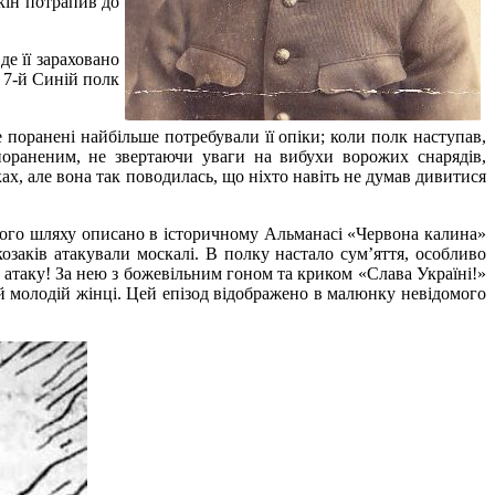
кін потрапив до
де її зараховано
 7-й Синій полк
 поранені найбільше потребували її опіки; коли полк наступав,
пораненим, не звертаючи уваги на вибухи ворожих снарядів,
х, але вона так поводилась, що ніхто навіть не думав дивитися
ового шляху описано в історичному Альманасі «Червона калина»
козаків атакували москалі. В полку настало сум’яття, особливо
в атаку! За нею з божевільним гоном та криком «Слава Україні!»
ій молодій жінці. Цей епізод відображено в малюнку невідомого