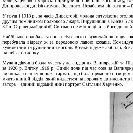
Коли Харченко і Карпєкін прибули до повстанського штабу, то 
Дніпровської дивізії отамана Зеленого. Незабаром він загине – й
У грудні 1918 р., за часів Директорії, молода ентузіастка згол
другим помічником полкового лікаря. Вирушивши з Києва 5 лют
3-ї п. Стрілецької дивізії, Світлана незмінно ділила його долю й
Найбільше подобалася вона всім своєю надзвичайною відвагою, 
перебувала відразу ж за передовою лавою козаків. Команду
кулеметний та рушничний вогонь. Козаки її дуже любили. Зі вс
на неї як на жінку…
Мужня дівчина брала участь у легендарних Вапнярській та Піщ
за 1926 р. Влітку 1919 р. Синій полк під час боїв за Вапнярк
викликала паніку ворожа гармата, що била прямо по позиціям пі
мчить кінний відділ, який кидається на ворожих артилеристів 
автора – єдиний відомий нині портрет Світлани Харченко.