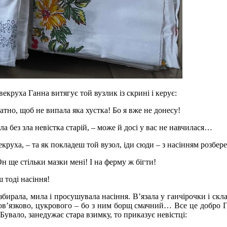
екруха Ганна витягує той вузлик із скрині і керує:
атно, щоб не випала яка хустка! Бо я вже не донесу!
ла без зла невістка старій, – може й досі у вас не навчилася…
круха, – та як покладеш той вузол, іди сюди – з насінням розбер
Он ще стільки мазки мені! І на ферму ж бігти!
 тоді насіння!
 збирала, мила і просушувала насіння. В’язала у ганчірочки і скл
 обов’язково, цукрового – бо з ним борщ смачний… Все це добро Г
Бувало, занедужає стара взимку, то приказує невістці: