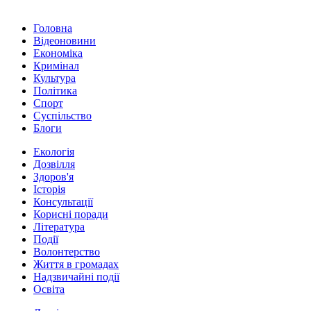
Головна
Відеоновини
Економіка
Кримінал
Культура
Політика
Спорт
Суспільство
Блоги
Екологія
Дозвілля
Здоров'я
Історія
Консультації
Корисні поради
Література
Події
Волонтерство
Життя в громадах
Надзвичайні події
Освіта