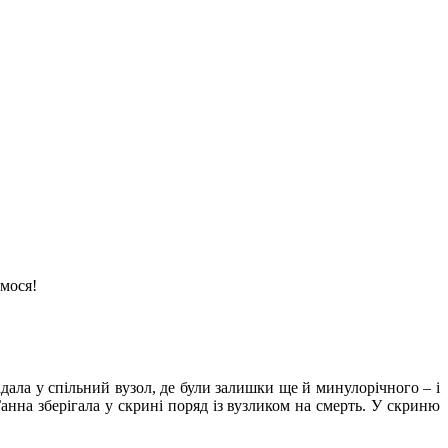
емося!
адала у спільний вузол, де були залишки ще й минулорічного – і
анна зберігала у скрині поряд із вузликом на смерть. У скриню