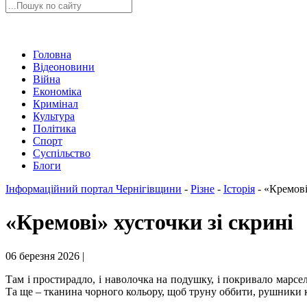
Головна
Відеоновини
Війна
Економіка
Кримінал
Культура
Політика
Спорт
Суспільство
Блоги
Інформаційний портал Чернігівщини
-
Різне
-
Історія
-
«Кремові
«Кремові» хусточки зі скрині
06 березня 2026 |
Там і простирадло, і наволочка на подушку, і покривало марсел
Та ще – тканина чорного кольору, щоб труну оббити, рушники ко