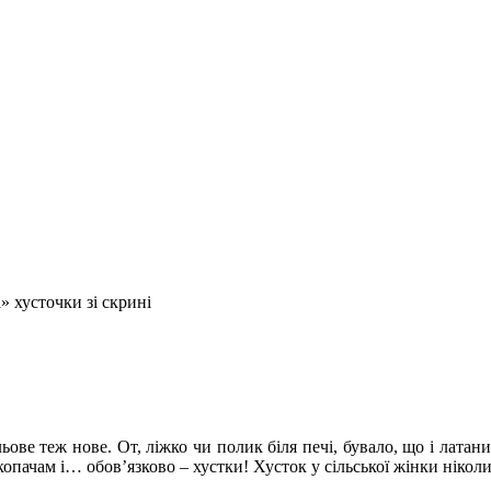
» хусточки зі скрині
ьове теж нове. От, ліжко чи полик біля печі, бувало, що і латан
пачам і… обов’язково – хустки! Хусток у сільської жінки ніколи