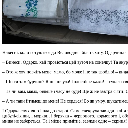
Навесні, коли готуються до Великодня і білять хату, Одарчина св
– Винеси, Одарко, хай провіється цей вузол на сонечку! Та акур
– Ото ж хоч повчіть мене, мамо, бо може і не так зроблю! – кида
– Що ти там бурчиш? Я не почула! Голосніше кажи! – гукала све
– Та чи вам, мамо, більше і часу не буде! Ще ж не завтра сіяти! 
– А ти таки йтимеш до мене! Не сердься! Бо як умру, шукатимеш
І Одарка слухняно ішла до старої. Саме свекруха завжди з літа
цибулі-сіянки, і моркви, і бурячка – червоного, кормового і,
миша не забереться. Та і місце примітне, завжди одне – скриня! 