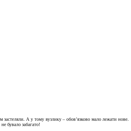
им застеляли. А у тому вузлику – обов’язково мало лежати нове.
 не бувало забагато!