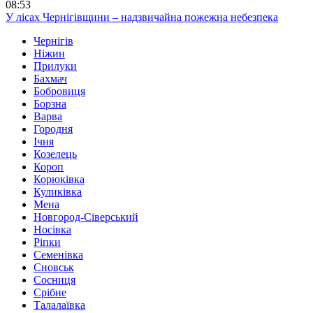
08:53
У лісах Чернігівщини – надзвичайна пожежна небезпека
Чернігів
Ніжин
Прилуки
Бахмач
Бобровиця
Борзна
Варва
Городня
Ічня
Козелець
Короп
Корюківка
Куликівка
Мена
Новгород-Сіверський
Носівка
Ріпки
Семенівка
Сновськ
Сосниця
Срібне
Талалаївка