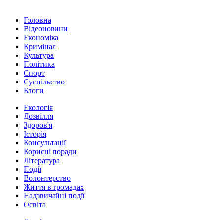
Головна
Відеоновини
Економіка
Кримінал
Культура
Політика
Спорт
Суспільство
Блоги
Екологія
Дозвілля
Здоров'я
Історія
Консультації
Корисні поради
Література
Події
Волонтерство
Життя в громадах
Надзвичайні події
Освіта