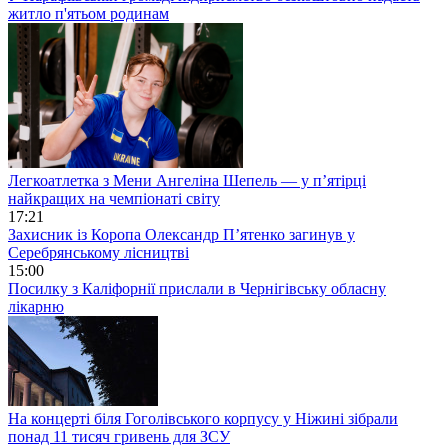
житло п'ятьом родинам
Легкоатлетка з Мени Ангеліна Шепель — у п’ятірці
найкращих на чемпіонаті світу
17:21
Захисник із Коропа Олександр П’ятенко загинув у
Серебрянському лісництві
15:00
Посилку з Каліфорнії прислали в Чернігівську обласну
лікарню
На концерті біля Гоголівського корпусу у Ніжині зібрали
понад 11 тисяч гривень для ЗСУ