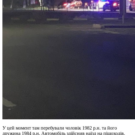
У цей момент там перебували чоловік 1982 р.н. та його
дружина 1984 р.н. Автомобіль здійснив наїзд на пішоходів.