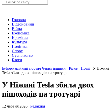
Головна
Відеоновини
Війна
Економіка
Кримінал
Культура
Політика
Спорт
Суспільство
Блоги
Інформаційний портал Чернігівщини
-
Різне
-
Події
-
У Ніжині
Tesla збила двох пішоходів на тротуарі
У Ніжині Tesla збила двох
пішоходів на тротуарі
12 червня 2026 |
Редакція