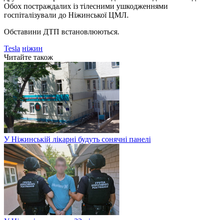
Обох постраждалих із тілесними ушкодженнями
госпіталізували до Ніжинської ЦМЛ.
Обставини ДТП встановлюються.
Tesla
ніжин
Читайте також
У Ніжинській лікарні будуть сонячні панелі