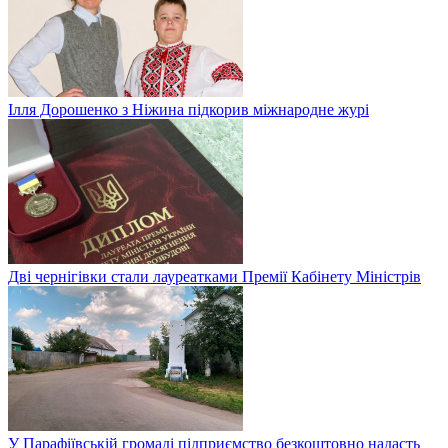
Ілля Дорошенко з Ніжина підкорив міжнародне журі
Дві чернігівки стали лауреатками Премії Кабінету Міністрів
У Парафіївській громаді підприємство безкоштовно надасть