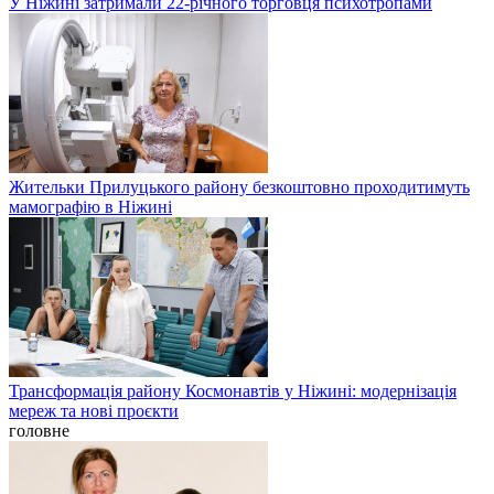
У Ніжині затримали 22-річного торговця психотропами
Жительки Прилуцького району безкоштовно проходитимуть
мамографію в Ніжині
Трансформація району Космонавтів у Ніжині: модернізація
мереж та нові проєкти
головне